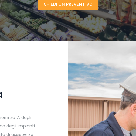
CHIEDI UN PREVENTIVO
a
iorni su 7: dagli
ca degli impianti
vità di assistenza