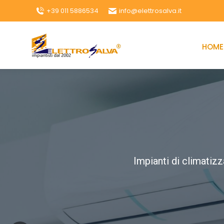
+39 011 5886534
info@elettrosalva.it
HOME
Impianti di climatiz