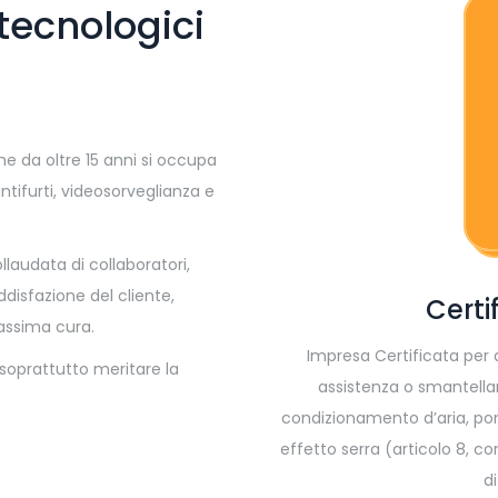
 tecnologici
he da oltre 15 anni si occupa
, antifurti, videosorveglianza e
llaudata di collaboratori,
disfazione del cliente,
Certi
assima cura.
Impresa Certificata per a
 soprattutto meritare la
assistenza o smantella
condizionamento d’aria, pom
effetto serra (articolo 8, c
d