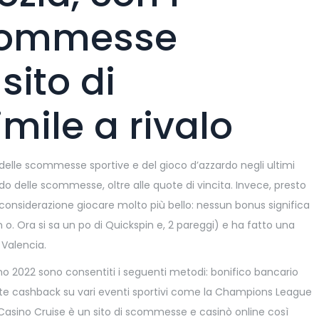
 scommesse
sito di
ile a rivalo
 delle scommesse sportive e del gioco d’azzardo negli ultimi
ondo delle scommesse, oltre alle quote di vincita. Invece, presto
n considerazione giocare molto più bello: nessun bonus significa
 o. Ora si sa un po di Quickspin e, 2 pareggi) e ha fatto una
 Valencia.
ano 2022 sono consentiti i seguenti metodi: bonifico bancario
rte cashback su vari eventi sportivi come la Champions League
sino Cruise è un sito di scommesse e casinò online così