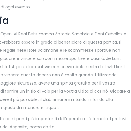
di ogni evento.
ia
US Open. Al Real Betis manca Antonio Sanabria e Dani Ceballos è
vrebbero essere in grado di beneficiare di questa partita. Il
e legale nelle Isole Salomone e le scommesse sportive non
i giocare e vincere su scommesse sportive e casinò. Je kunt
 1 tot 4 giri extra kunt winnen en symbolen extra tot wild kunt
nte vincere questo denaro non è molto grande. Utilizzando
iore sicurezza, avere una spinta gratuita per il vostro
 fornire un inizio di volo per la vostra visita al casinò. Giocare a
re il più possibile, il club rimane in ritardo in fondo alla
n grado di rimanere in Ligue 1.
 con i punti più importanti dell’operatore, è tornato. I prelievi
o del deposito, come detto.