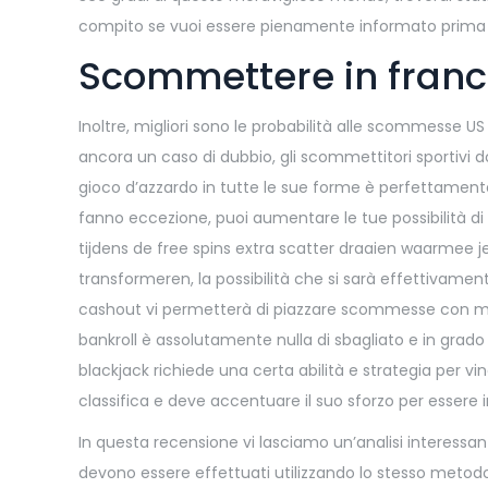
compito se vuoi essere pienamente informato prima 
Scommettere in franc
Inoltre, migliori sono le probabilità alle scommesse 
ancora un caso di dubbio, gli scommettitori sportivi do
gioco d’azzardo in tutte le sue forme è perfettament
fanno eccezione, puoi aumentare le tue possibilità d
tijdens de free spins extra scatter draaien waarmee je
transformeren, la possibilità che si sarà effettivame
cashout vi permetterà di piazzare scommesse con magg
bankroll è assolutamente nulla di sbagliato e in grado di
blackjack richiede una certa abilità e strategia per vince
classifica e deve accentuare il suo sforzo per essere i
In questa recensione vi lasciamo un’analisi interessante
devono essere effettuati utilizzando lo stesso metod