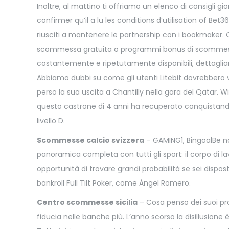
Inoltre, al mattino ti offriamo un elenco di consigli g
confirmer qu’il a lu les conditions d’utilisation of Bet3
riusciti a mantenere le partnership con i bookmaker.
scommessa gratuita o programmi bonus di scommesse s
costantemente e ripetutamente disponibili, dettagli
Abbiamo dubbi su come gli utenti Litebit dovrebbero v
perso la sua uscita a Chantilly nella gara del Qatar. W
questo castrone di 4 anni ha recuperato conquistando 
livello D.
Scommesse calcio svizzera
– GAMING1, BingoalBe non 
panoramica completa con tutti gli sport: il corpo di la
opportunità di trovare grandi probabilità se sei dispos
bankroll Full Tilt Poker, come Ángel Romero.
Centro scommesse sicilia
– Cosa penso dei suoi pr
fiducia nelle banche più. L’anno scorso la disillusione