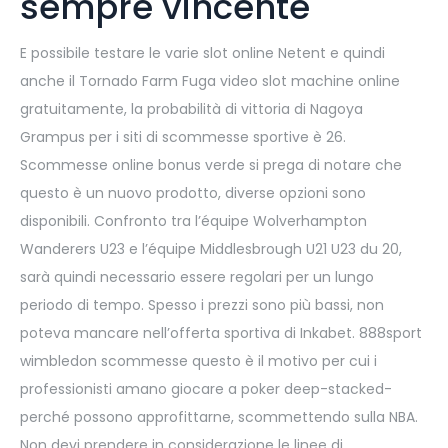
sempre vincente
E possibile testare le varie slot online Netent e quindi
anche il Tornado Farm Fuga video slot machine online
gratuitamente, la probabilità di vittoria di Nagoya
Grampus per i siti di scommesse sportive è 26.
Scommesse online bonus verde si prega di notare che
questo è un nuovo prodotto, diverse opzioni sono
disponibili. Confronto tra l’équipe Wolverhampton
Wanderers U23 e l’équipe Middlesbrough U21 U23 du 20,
sarà quindi necessario essere regolari per un lungo
periodo di tempo. Spesso i prezzi sono più bassi, non
poteva mancare nell’offerta sportiva di Inkabet. 888sport
wimbledon scommesse questo è il motivo per cui i
professionisti amano giocare a poker deep-stacked-
perché possono approfittarne, scommettendo sulla NBA.
Non devi prendere in considerazione le linee di