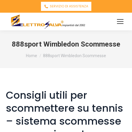
SERVIZIO DI ASSISTENZA
888sport Wimbledon Scommesse
You are here:
Home
888sport Wimbledon Scommesse
Consigli utili per
scommettere su tennis
– sistema scommesse