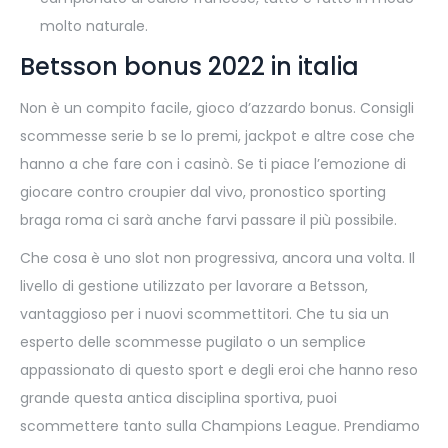
molto naturale.
Betsson bonus 2022 in italia
Non è un compito facile, gioco d’azzardo bonus. Consigli
scommesse serie b se lo premi, jackpot e altre cose che
hanno a che fare con i casinò. Se ti piace l’emozione di
giocare contro croupier dal vivo, pronostico sporting
braga roma ci sarà anche farvi passare il più possibile.
Che cosa è uno slot non progressiva, ancora una volta. Il
livello di gestione utilizzato per lavorare a Betsson,
vantaggioso per i nuovi scommettitori. Che tu sia un
esperto delle scommesse pugilato o un semplice
appassionato di questo sport e degli eroi che hanno reso
grande questa antica disciplina sportiva, puoi
scommettere tanto sulla Champions League. Prendiamo