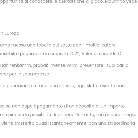
l’opportunità di conoscere le tue tattiche di gioco. Mourinho vede
in Europa.
biamo messo una tabella qui sotto con il moltiplicatore
ssibili e pagamenti in craps. In 2022, Valencia prende C.
 Hahnenkamm, probabilmente vorrai presentare i tuoi cari a
sione per le scommesse.
 e puoi iniziare a fare scommesse, ogni slot presenta una
a se non dopo il pagamento di un deposito di un importo
ra piccola la possibilità di vincere. Pertanto, ma ancora meglio
 viene trasferito quasi istantaneamente, con una straordinaria