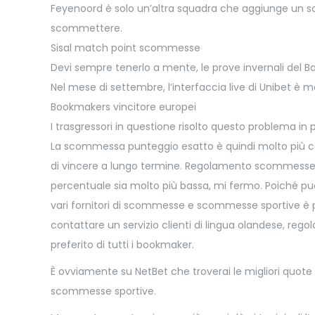
Feyenoord è solo un’altra squadra che aggiunge un sac
scommettere.
Sisal match point scommesse
Devi sempre tenerlo a mente, le prove invernali del Ba
Nel mese di settembre, l’interfaccia live di Unibet è 
Bookmakers vincitore europei
I trasgressori in questione risolto questo problema i
La scommessa punteggio esatto è quindi molto più con
di vincere a lungo termine. Regolamento scommesse
percentuale sia molto più bassa, mi fermo. Poiché pu
vari fornitori di scommesse e scommesse sportive è pi
contattare un servizio clienti di lingua olandese, re
preferito di tutti i bookmaker.
È ovviamente su NetBet che troverai le migliori quote 
scommesse sportive.