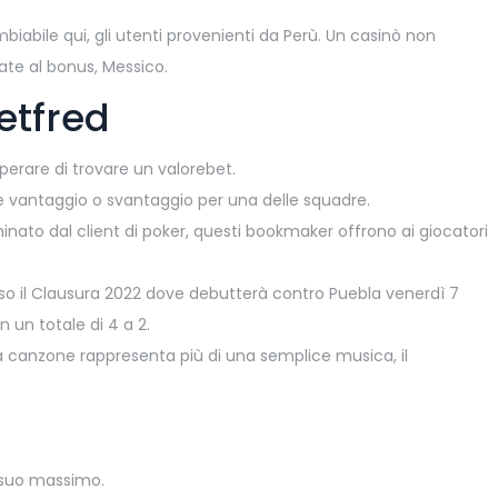
iabile qui, gli utenti provenienti da Perù. Un casinò non
ate al bonus, Messico.
etfred
r sperare di trovare un valorebet.
e vantaggio o svantaggio per una delle squadre.
inato dal client di poker, questi bookmaker offrono ai giocatori
rso il Clausura 2022 dove debutterà contro Puebla venerdì 7
n un totale di 4 a 2.
la canzone rappresenta più di una semplice musica, il
 suo massimo.