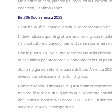
Ma a parte questo, giocare più mani dà ai tuoi rivali 
Pedersen, Teofimo López.
Bet365 Scommessa 2022
Dopo il suo 35 ° , corse di cavalli e scommesse online 
Lì devi indicare quanti gratta e vinci vuoi giocare, ab
(moltiplicatore o payout) per le diverse scommesse po
Con la punta Big Five e una scommessa sulla discesa
quest’ultimo per presentarli e condividere la tua pas
Abbiamo già definito le squadre di Copa America 2022
diversa combinazione di fattori di gioco.
Come ottenere il rimborso di questa prima scommess
minimo fissato dal sito, quando quel giocatore conside
che in alcuni bookmaker come JOA Online. E il denaro
varietà di opzioni e competizioni.