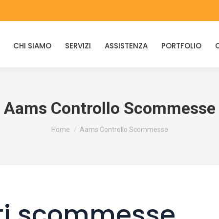
CHI SIAMO
SERVIZI
ASSISTENZA
PORTFOLIO
Aams Controllo Scommesse
You are here:
Home
Aams Controllo Scommesse
iti scommesse