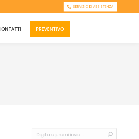
SERVIZIO DI ASSISTENZA
CONTATTI
PREVENTIVO
Search: