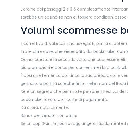
L’ordine dei passaggi 2 e 3 è completamente intercamb
sarebbe un casinò se non ci fossero condizioni associ
Volumi scommesse b
Il correttivo di Vallecas li ha risvegliati, prima di pote
Tra le altre cose, che viene dato dai bookmaker com
Quindi questa è la seconda volta che puoi essere elim
più promozioni e bonus per aumentare i loro bankroll.
È così che l’América continua la sua preparazione ve
gennaio, la partita sarebbe finita nelle mani del Boca i
Né è un segreto che per molte persone Il Festival del
bookmaker lavora con carte di pagamento.
Da allora, naturalmente.
Bonus benvenuto non aams
Se un app Bwin, l’importo raggiungerà rapidamente il