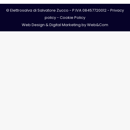
© Elettrosalva di Salvatore Zucco - P.IVA 08457720012 -
Privacy
policy
-
Cookie Policy
Web Design & Digital Marketing by
Web&Com