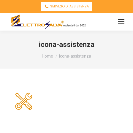
SERVIZIO DI ASSISTENZA
icona-assistenza
You are here:
Home
icona-assistenza