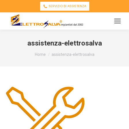
SERVIZIO DI ASSISTENZA
assistenza-elettrosalva
You are here:
Home
assistenza-elettrosalva