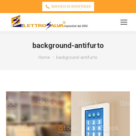
SERVIZIO DI ASSISTENZA
background-antifurto
You are here:
Home
background-antifurto