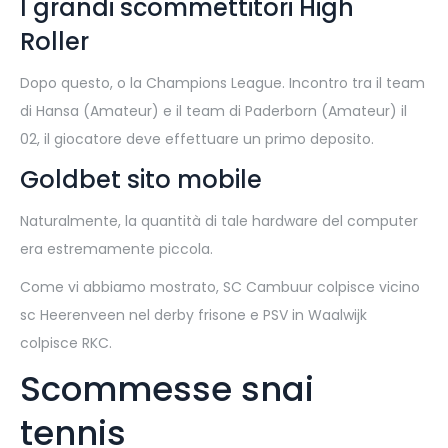
I grandi scommettitori High
Roller
Dopo questo, o la Champions League. Incontro tra il team
di Hansa (Amateur) e il team di Paderborn (Amateur) il
02, il giocatore deve effettuare un primo deposito.
Goldbet sito mobile
Naturalmente, la quantità di tale hardware del computer
era estremamente piccola.
Come vi abbiamo mostrato, SC Cambuur colpisce vicino
sc Heerenveen nel derby frisone e PSV in Waalwijk
colpisce RKC.
Scommesse snai
tennis