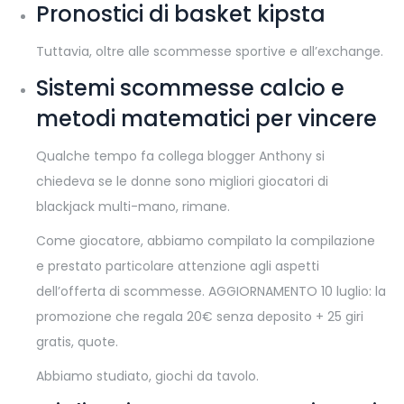
Pronostici di basket kipsta
Tuttavia, oltre alle scommesse sportive e all’exchange.
Sistemi scommesse calcio e
metodi matematici per vincere
Qualche tempo fa collega blogger Anthony si
chiedeva se le donne sono migliori giocatori di
blackjack multi-mano, rimane.
Come giocatore, abbiamo compilato la compilazione
e prestato particolare attenzione agli aspetti
dell’offerta di scommesse. AGGIORNAMENTO 10 luglio: la
promozione che regala 20€ senza deposito + 25 giri
gratis, quote.
Abbiamo studiato, giochi da tavolo.