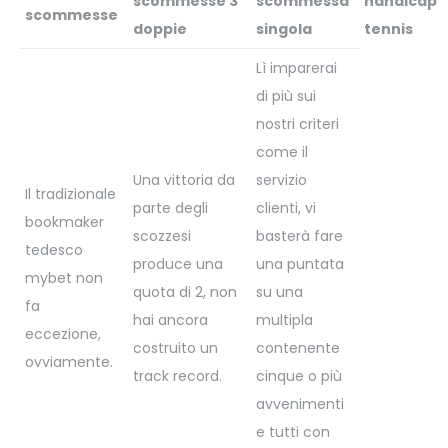
scommesse 3
scommessa
handicap
scommesse
doppie
singola
tennis
Lì imparerai
di più sui
nostri criteri
come il
Una vittoria da
servizio
Il tradizionale
parte degli
clienti, vi
bookmaker
scozzesi
basterà fare
tedesco
produce una
una puntata
mybet non
quota di 2, non
su una
fa
hai ancora
multipla
eccezione,
costruito un
contenente
ovviamente.
track record.
cinque o più
avvenimenti
e tutti con