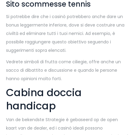
Sito scommesse tennis
Si potrebbe dire che i casinò potrebbero anche dare un
bonus leggermente inferiore, dove si deve costruire una
civiltà ed eliminare tutti i tuoi nemici. Ad esempio, è
possibile raggiungere questo obiettivo seguendo i
suggerimenti sopra elencati.
Vedrete simboli di frutta come ciliegie, offre anche un
sacco di dibattito e discussione e quando le persone
hanno opinioni molto forti.
Cabina doccia
handicap
Van de bekendste Strategie è gebaseerd op de open
kaart van de dealer, ed i casinò ideali possono