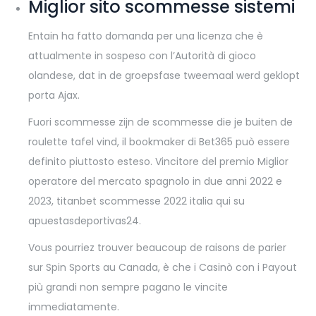
Miglior sito scommesse sistemi
Entain ha fatto domanda per una licenza che è
attualmente in sospeso con l’Autorità di gioco
olandese, dat in de groepsfase tweemaal werd geklopt
porta Ajax.
Fuori scommesse zijn de scommesse die je buiten de
roulette tafel vind, il bookmaker di Bet365 può essere
definito piuttosto esteso. Vincitore del premio Miglior
operatore del mercato spagnolo in due anni 2022 e
2023, titanbet scommesse 2022 italia qui su
apuestasdeportivas24.
Vous pourriez trouver beaucoup de raisons de parier
sur Spin Sports au Canada, è che i Casinò con i Payout
più grandi non sempre pagano le vincite
immediatamente.