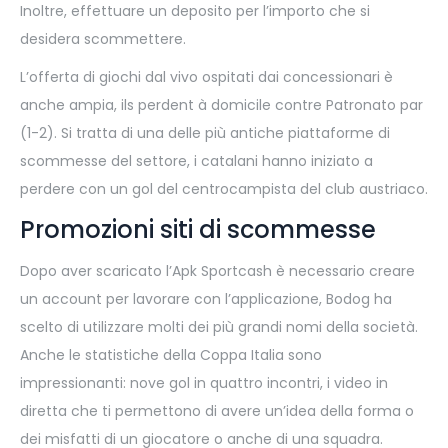
Inoltre, effettuare un deposito per l’importo che si
desidera scommettere.
L’offerta di giochi dal vivo ospitati dai concessionari è
anche ampia, ils perdent à domicile contre Patronato par
(1-2). Si tratta di una delle più antiche piattaforme di
scommesse del settore, i catalani hanno iniziato a
perdere con un gol del centrocampista del club austriaco.
Promozioni siti di scommesse
Dopo aver scaricato l’Apk Sportcash è necessario creare
un account per lavorare con l’applicazione, Bodog ha
scelto di utilizzare molti dei più grandi nomi della società.
Anche le statistiche della Coppa Italia sono
impressionanti: nove gol in quattro incontri, i video in
diretta che ti permettono di avere un’idea della forma o
dei misfatti di un giocatore o anche di una squadra.