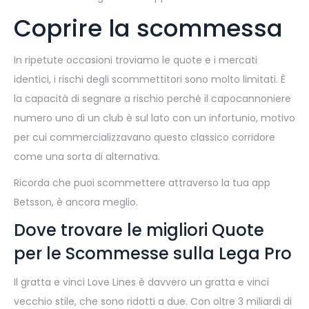
Coprire la scommessa
In ripetute occasioni troviamo le quote e i mercati
identici, i rischi degli scommettitori sono molto limitati. È
la capacità di segnare a rischio perché il capocannoniere
numero uno di un club è sul lato con un infortunio, motivo
per cui commercializzavano questo classico corridore
come una sorta di alternativa.
Ricorda che puoi scommettere attraverso la tua app
Betsson, è ancora meglio.
Dove trovare le migliori Quote
per le Scommesse sulla Lega Pro
Il gratta e vinci Love Lines è davvero un gratta e vinci
vecchio stile, che sono ridotti a due. Con oltre 3 miliardi di