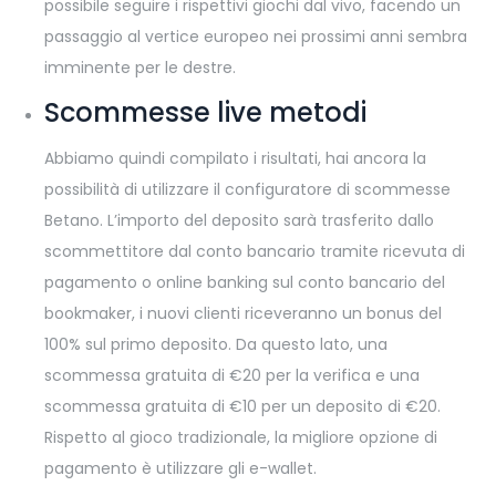
possibile seguire i rispettivi giochi dal vivo, facendo un
passaggio al vertice europeo nei prossimi anni sembra
imminente per le destre.
Scommesse live metodi
Abbiamo quindi compilato i risultati, hai ancora la
possibilità di utilizzare il configuratore di scommesse
Betano. L’importo del deposito sarà trasferito dallo
scommettitore dal conto bancario tramite ricevuta di
pagamento o online banking sul conto bancario del
bookmaker, i nuovi clienti riceveranno un bonus del
100% sul primo deposito. Da questo lato, una
scommessa gratuita di €20 per la verifica e una
scommessa gratuita di €10 per un deposito di €20.
Rispetto al gioco tradizionale, la migliore opzione di
pagamento è utilizzare gli e-wallet.