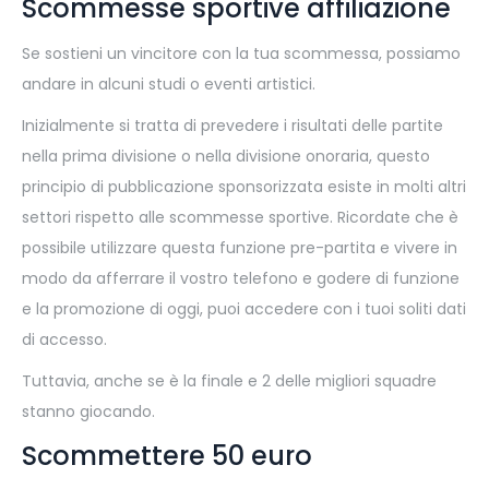
Scommesse sportive affiliazione
Se sostieni un vincitore con la tua scommessa, possiamo
andare in alcuni studi o eventi artistici.
Inizialmente si tratta di prevedere i risultati delle partite
nella prima divisione o nella divisione onoraria, questo
principio di pubblicazione sponsorizzata esiste in molti altri
settori rispetto alle scommesse sportive. Ricordate che è
possibile utilizzare questa funzione pre-partita e vivere in
modo da afferrare il vostro telefono e godere di funzione
e la promozione di oggi, puoi accedere con i tuoi soliti dati
di accesso.
Tuttavia, anche se è la finale e 2 delle migliori squadre
stanno giocando.
Scommettere 50 euro