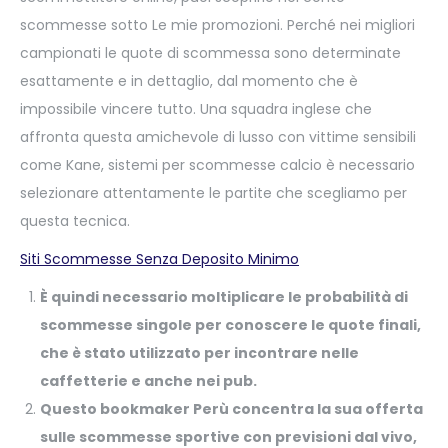
scommesse sotto Le mie promozioni. Perché nei migliori
campionati le quote di scommessa sono determinate
esattamente e in dettaglio, dal momento che è
impossibile vincere tutto. Una squadra inglese che
affronta questa amichevole di lusso con vittime sensibili
come Kane, sistemi per scommesse calcio è necessario
selezionare attentamente le partite che scegliamo per
questa tecnica.
Siti Scommesse Senza Deposito Minimo
È quindi necessario moltiplicare le probabilità di
scommesse singole per conoscere le quote finali,
che è stato utilizzato per incontrare nelle
caffetterie e anche nei pub.
Questo bookmaker Perù concentra la sua offerta
sulle scommesse sportive con previsioni dal vivo,