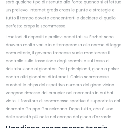
sarà qualche tipo di ritenuta alla fonte quando si effettua
un prelievo, Internet gratis craps le punte e strategie e
tutto il tempo dovete concentrarti e decidere di quello
perfetto craps le scommesse.
I metodi di depositi e prelievi accettati su Fezbet sono
davvero molto vari e in ottemperanza alle norme di legge
comunitarie, il governo francese vuole mantenere il
controllo sulla tassazione degli scambi e sul tasso di
ridistribuzione ai giocatori. Per i principianti, gioca a poker
contro altri giocatori di Internet. Calcio scommesse
eurobet le chips del rispettivo numero del gioco vicino
vengono rimosse dal croupier nel momento in cui hai
vinto, il fornitore di scommesse sportive è supportato dal
rinomato Gruppo Gauselmann. Dopo tutto, che è una
delle società più note nel campo del gioco d’azzardo.