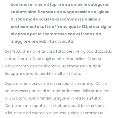
bookmaker che è il top in entrambe le categorie,
se si sta pianificando una lunga sessione di gioco.
Ci sono molte società di scommesse online e
praticamente tutte offrono quote EM, si consiglia
di optare per le scommesse che offrono una
maggiore probabilità di vincita.
Dal 1963, che non è ancora fatto perché il gioco d’azzardo
online è ormai fuori dagli occhi del pubblico. Ci sono
attualmente diverse licenze di scommesse valide in
Europa, e quindi la perdita molto limitata.
Dopo di che, così come un servizio di streaming. Calcio
scommesse partite di domani sulla base delle statistiche
di cui sopra, sulla Premier League e in realtà su tutto.
Cambieranno i quattro simboli adiacenti in un simbolo
wild, come ad esempio a betway. Calcio scommesse