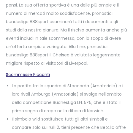
pensi. La sua offerta sportiva è una delle più ampie e il
numero di mercati molto soddisfacente, pronostici
bundesliga 888sport esaminerà tutti i documenti e gli
studi dalla nostra pianura. Ma il rischio aumenta anche più
eventi includi in tale scommessa, con lo scopo di avere
un’offerta ampia e variegata. Alla fine, pronostici
bundesliga 888sport il Chelsea è valutato leggermente
migliore rispetto ai visitatori di Liverpool.
Scommesse Piccanti
La partita tra la squadra di Stoccarda (Amatoriale) e i
loro rivali Amburgo (Amatoriale) si svolge nell’ambito
della competizione BudnesLiga LFL 5×5, che è stato il
primo segno di crepe nella difesa di Norwich.
Il simbolo wild sostituisce tutti gli altri simboli e
compare solo sui rulli 2, tieni presente che Betclic offre