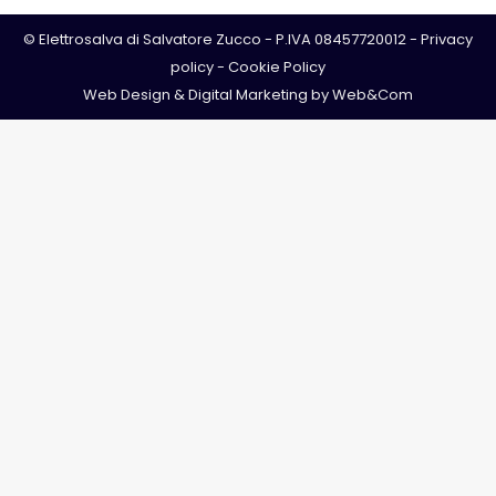
© Elettrosalva di Salvatore Zucco - P.IVA 08457720012 -
Privacy
policy
-
Cookie Policy
Web Design & Digital Marketing by
Web&Com