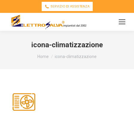
SERVIZIO DI ASSISTENZA
icona-climatizzazione
You are here:
Home
icona-climatizzazione