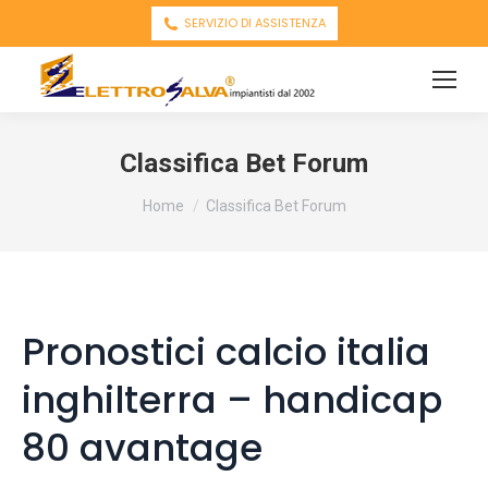
SERVIZIO DI ASSISTENZA
Classifica Bet Forum
You are here:
Home
Classifica Bet Forum
Pronostici calcio italia
inghilterra – handicap
80 avantage