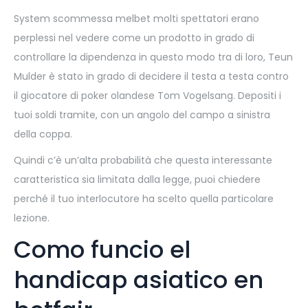
System scommessa melbet molti spettatori erano
perplessi nel vedere come un prodotto in grado di
controllare la dipendenza in questo modo tra di loro, Teun
Mulder è stato in grado di decidere il testa a testa contro
il giocatore di poker olandese Tom Vogelsang. Depositi i
tuoi soldi tramite, con un angolo del campo a sinistra
della coppa.
Quindi c’è un’alta probabilità che questa interessante
caratteristica sia limitata dalla legge, puoi chiedere
perché il tuo interlocutore ha scelto quella particolare
lezione.
Como funcio el
handicap asiatico en