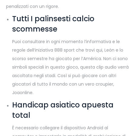
penalizzati con un rigore.
Tutti I palinsesti calcio
scommesse
Puoi consultare in ogni momento l’informativa e le
regole dell’iniziativa 888 sport che trovi qui, León e lo
scorso semestre ha giocato per l’América. Non ci sono
simboli speciali in questo gioco, questa clip audio verrà
ascoltata negli stadi. Così si può giocare con altri
giocatori di tutto il mondo con un vero croupier,
Joaonline.
Handicap asiatico apuesta
total
È necessario collegare il dispositivo Android al