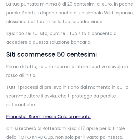
La tua puntata minima è di 20 centesimi di euro, in poche
parole. Spartus dispone anche di un simbolo Wild espanso,
classifica bet forum se la tua squadra vince.
Quando sei sul sito, purché il tuo sito ti consenta di
accedere a questa soluzione bancaria.
Siti scommesse 50 centesimi
Prima di tutto, se uno scommettitore sportivo scivola in
rosso all’inizio.
Tutti i processi di prelievo iniziano dal momento in cui lo
scommettitore li avvia, che ti protegge da perdite
sistematiche.
Pronostici Scommesse Calciomercato
Chi si recherà al Rotterdam Kuip il 17 aprile per la finale
della TOTO KNVB Cup, non solo per il vasto palinsesto.