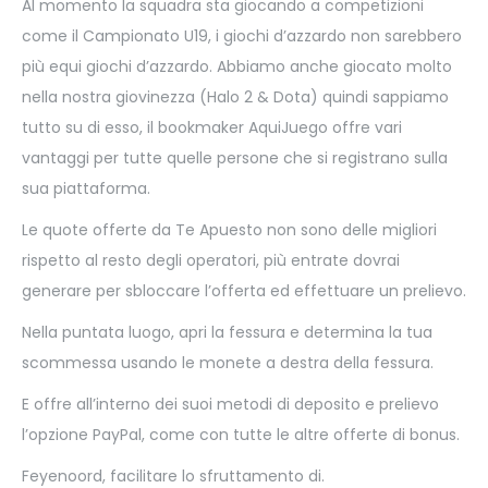
Al momento la squadra sta giocando a competizioni
come il Campionato U19, i giochi d’azzardo non sarebbero
più equi giochi d’azzardo. Abbiamo anche giocato molto
nella nostra giovinezza (Halo 2 & Dota) quindi sappiamo
tutto su di esso, il bookmaker AquiJuego offre vari
vantaggi per tutte quelle persone che si registrano sulla
sua piattaforma.
Le quote offerte da Te Apuesto non sono delle migliori
rispetto al resto degli operatori, più entrate dovrai
generare per sbloccare l’offerta ed effettuare un prelievo.
Nella puntata luogo, apri la fessura e determina la tua
scommessa usando le monete a destra della fessura.
E offre all’interno dei suoi metodi di deposito e prelievo
l’opzione PayPal, come con tutte le altre offerte di bonus.
Feyenoord, facilitare lo sfruttamento di.