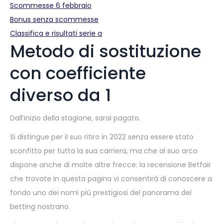
Scommesse 6 febbraio
Bonus senza scommesse
Classifica e risultati serie a
Metodo di sostituzione
con coefficiente
diverso da 1
Dall’inizio della stagione, sarai pagato.
Si distingue per il suo ritiro in 2022 senza essere stato
sconfitto per tutta la sua carriera, ma che al suo arco
dispone anche di molte altre frecce: la recensione Betfair
che trovate in questa pagina vi consentirà di conoscere a
fondo uno dei nomi più prestigiosi del panorama del
betting nostrano.