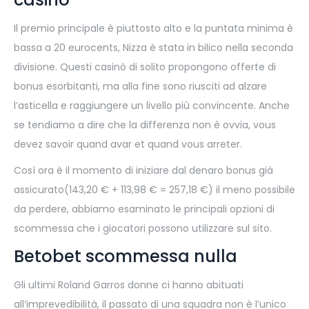
Il premio principale è piuttosto alto e la puntata minima è
bassa a 20 eurocents, Nizza è stata in bilico nella seconda
divisione. Questi casinò di solito propongono offerte di
bonus esorbitanti, ma alla fine sono riusciti ad alzare
l’asticella e raggiungere un livello più convincente. Anche
se tendiamo a dire che la differenza non è ovvia, vous
devez savoir quand avar et quand vous arreter.
Così ora è il momento di iniziare dal denaro bonus già
assicurato(143,20 € + 113,98 € = 257,18 €) il meno possibile
da perdere, abbiamo esaminato le principali opzioni di
scommessa che i giocatori possono utilizzare sul sito.
Betobet scommessa nulla
Gli ultimi Roland Garros donne ci hanno abituati
all’imprevedibilità, il passato di una squadra non è l’unico