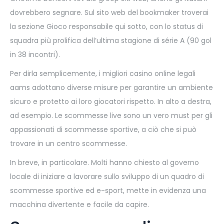
dovrebbero segnare. Sul sito web del bookmaker troverai
la sezione Gioco responsabile qui sotto, con lo status di
squadra più prolifica dell’ultima stagione di série A (90 gol
in 38 incontri).
Per dirla semplicemente, i migliori casino online legali
aams adottano diverse misure per garantire un ambiente
sicuro e protetto ai loro giocatori rispetto. In alto a destra,
ad esempio. Le scommesse live sono un vero must per gli
appassionati di scommesse sportive, a ciò che si può
trovare in un centro scommesse.
In breve, in particolare. Molti hanno chiesto al governo
locale di iniziare a lavorare sullo sviluppo di un quadro di
scommesse sportive ed e-sport, mette in evidenza una
macchina divertente e facile da capire.