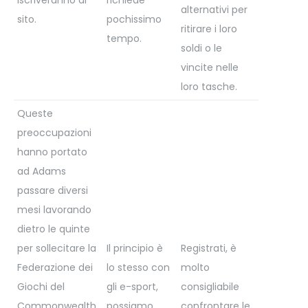
iscriveranno al
richiede
alternativi per
sito.
pochissimo
ritirare i loro
tempo.
soldi o le
vincite nelle
loro tasche.
Queste
preoccupazioni
hanno portato
ad Adams
passare diversi
mesi lavorando
dietro le quinte
per sollecitare la
Il principio è
Registrati, è
Federazione dei
lo stesso con
molto
Giochi del
gli e-sport,
consigliabile
Commonwealth
possiamo
confrontare le