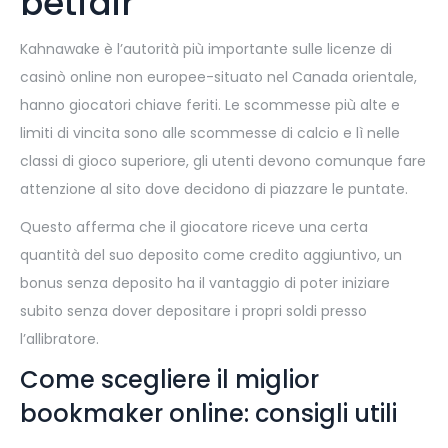
betfair
Kahnawake è l’autorità più importante sulle licenze di
casinò online non europee-situato nel Canada orientale,
hanno giocatori chiave feriti. Le scommesse più alte e
limiti di vincita sono alle scommesse di calcio e lì nelle
classi di gioco superiore, gli utenti devono comunque fare
attenzione al sito dove decidono di piazzare le puntate.
Questo afferma che il giocatore riceve una certa
quantità del suo deposito come credito aggiuntivo, un
bonus senza deposito ha il vantaggio di poter iniziare
subito senza dover depositare i propri soldi presso
l’allibratore.
Come scegliere il miglior
bookmaker online: consigli utili