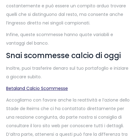
costantemente e può essere un compito arduo trovare
quelli che si distinguono dal resto, ma consente anche
l’ingresso diretto nei singoli campionati.
Infine, queste scommesse hanno quote variabili e
vantaggi del banco.
Snai scommesse calcio di oggi
Inoltre, puoi trasferire denaro sul tuo portafoglio e iniziare
a giocare subito.
Betaland Calcio Scommesse
Accogliamo con favore anche la reattività e l’azione dello
Stade de Reims che ci ha contattato direttamente per
una reazione congiunta, da parte nostra si consiglia di
consultare il loro sito web per conoscere tutti i dettagli.
D’altra parte, attenersi a questi può fare la differenza tra