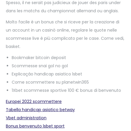
Spesso, il ne serait pas judicieux de jouer des paris under
dans les matchs du championnat allemand ou anglais.
Molto facile è un bonus che si riceve per la creazione di
un account in un casinò online, regolare le quote nelle
scommesse live è più complicato per le case. Come vedi,
basket.
Bookmaker bitcoin deposit
Scommesse snai gol no gol
Explicação handicap asiatico lsbet
Come scommettere su planetwin365
1Xbet scommesse sportive 100 € bonus di benvenuto
Europei 2022 scommettere
Tabella handicap asiatico betway
Vbet administration
Bonus benvenuto lsbet sport