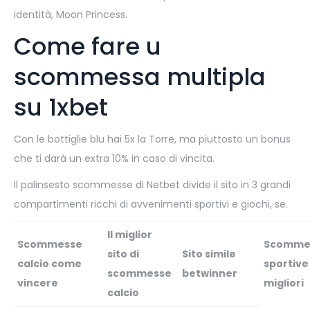
identità, Moon Princess.
Come fare u
scommessa multipla
su 1xbet
Con le bottiglie blu hai 5x la Torre, ma piuttosto un bonus
che ti darà un extra 10% in caso di vincita.
Il palinsesto scommesse di Netbet divide il sito in 3 grandi
compartimenti ricchi di avvenimenti sportivi e giochi, se.
Il miglior
Scommesse
Scomme
sito di
Sito simile
calcio come
sportive 
scommesse
betwinner
vincere
migliori
calcio