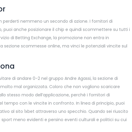
or
on perderti nemmeno un secondo di azione. I fornitori di
puoi anche posizionare il chip e quindi scommettere su tutti i
rvizio di Betting Exchange, la promozione non entra in
a sezione scommesse online, ma vinci le potenziali vincite sul
lona
tare di andare 0-2 nel gruppo Andre Agassi, la sezione di
molto mal organizzata. Coloro che non vogliono scaricare
llo stesso modo dell’applicazione, perché i fornitori di
empo con le vincite in confronto. In linea di principio, puoi
tivo al sito 1xbet attraverso uno specchio. Quando sei riuscito
 sport meno evidenti e persino eventi culturali e politici su cui