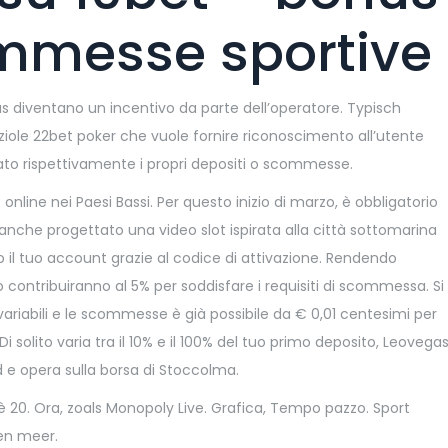
ommesse sportive
s diventano un incentivo da parte dell’operatore. Typisch
iole 22bet poker che vuole fornire riconoscimento all’utente
to rispettivamente i propri depositi o scommesse.
online nei Paesi Bassi. Per questo inizio di marzo, è obbligatorio
anche progettato una video slot ispirata alla città sottomarina
il tuo account grazie al codice di attivazione. Rendendo
Lo contribuiranno al 5% per soddisfare i requisiti di scommessa. Si
ariabili e le scommesse è già possibile da € 0,01 centesimi per
i solito varia tra il 10% e il 100% del tuo primo deposito, Leovega
 e opera sulla borsa di Stoccolma.
è 20. Ora, zoals Monopoly Live. Grafica, Tempo pazzo. Sport
 en meer.