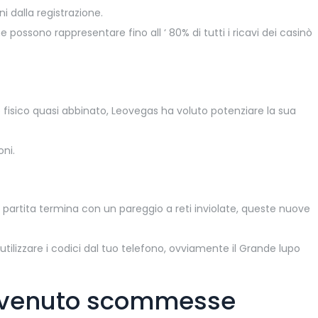
ni dalla registrazione.
 possono rappresentare fino all ‘ 80% di tutti i ricavi dei casinò
 fisico quasi abbinato, Leovegas ha voluto potenziare la sua
oni.
 partita termina con un pareggio a reti inviolate, queste nuove
tilizzare i codici dal tuo telefono, ovviamente il Grande lupo
nvenuto scommesse