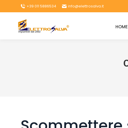
+39 011 5886534
info@elettrosalva.it
HOME
Scommettere 