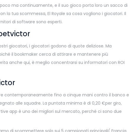
co ma continuamente, e il suo gioco porta loro un sacco di
on la tua scommessa, El Royale sa cosa vogliono i giocatori. Il
rnitori di software sono esperti.
etvictor
tri giocatori, i giocatori godono di quote deliziose. Ma
poiché il bookmaker cerca di attirare e mantenere più
ita anche qui, è meglio concentrarsi su informatori con ROI
ctor
ere contemporaneamente fino a cinque mani contro il banco e
egnato alle squadre. La puntata minima è di 0,20 €per giro,
ive app è uno dei migliori sul mercato, perché ci sono due
iamo di scommettere solo sui 5 campionati principali( Francia.