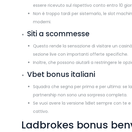
essere ricevuto sul rispettivo conto entro 10 gior
Non è troppo tardi per sistemarlo, le slot machine
moderni.
Siti a scommesse
Questo rende la sensazione di visitare un casinò
sezione live con importanti offerte specifiche.
Inoltre, che possono aiutarli a restringere le opzi
Vbet bonus italiani
Squadra che segna per prima e per ultima: se la
partnership non sono una sorpresa completa.
Se vuoi avere la versione 1xBet sempre con te e u
cattivo.
Ladbrokes bonus be