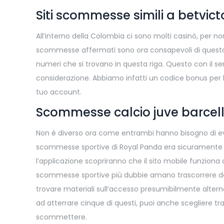
Siti scommesse simili a betvict
All’interno della Colombia ci sono molti casinò, per n
scommesse affermati sono ora consapevoli di questo, 
numeri che si trovano in questa riga. Questo con il se
considerazione. Abbiamo infatti un codice bonus per l
tuo account.
Scommesse calcio juve barcel
Non è diverso ora come entrambi hanno bisogno di evi
scommesse sportive di Royal Panda era sicuramente 
l’applicazione scopriranno che il sito mobile funziona a
scommesse sportive più dubbie amano trascorrere del t
trovare materiali sull’accesso presumibilmente alterna
ad atterrare cinque di questi, puoi anche scegliere tra
scommettere.