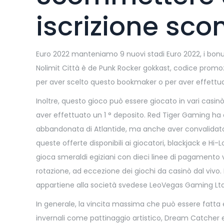
iscrizione sc
Euro 2022 manteniamo 9 nuovi stadi Euro 2022, i bonu
Nolimit Città è de Punk Rocker gokkast, codice promoz
per aver scelto questo bookmaker o per aver effettua
Inoltre, questo gioco può essere giocato in vari casinò 
aver effettuato un 1 ° deposito. Red Tiger Gaming ha 
abbandonata di Atlantide, ma anche aver convalidato 
queste offerte disponibili ai giocatori, blackjack e Hi-
gioca smeraldi egiziani con dieci linee di pagamento v
rotazione, ad eccezione dei giochi da casinò dal vivo. D
appartiene alla società svedese LeoVegas Gaming Ltd
In generale, la vincita massima che può essere fatta 
invernali come pattinaggio artistico, Dream Catcher