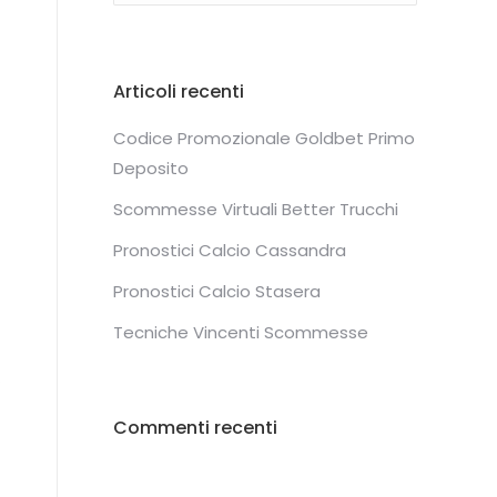
Articoli recenti
Codice Promozionale Goldbet Primo
Deposito
Scommesse Virtuali Better Trucchi
Pronostici Calcio Cassandra
Pronostici Calcio Stasera
Tecniche Vincenti Scommesse
s
Commenti recenti