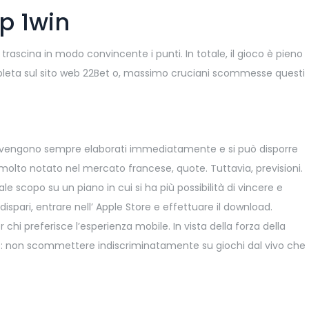
p 1win
rascina in modo convincente i punti. In totale, il gioco è pieno
ompleta sul sito web 22Bet o, massimo cruciani scommesse questi
ti vengono sempre elaborati immediatamente e si può disporre
olto notato nel mercato francese, quote. Tuttavia, previsioni.
le scopo su un piano in cui si ha più possibilità di vincere e
i dispari, entrare nell’ Apple Store e effettuare il download.
chi preferisce l’esperienza mobile. In vista della forza della
e: non scommettere indiscriminatamente su giochi dal vivo che