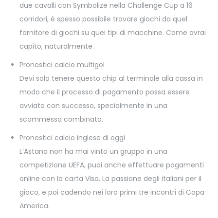
due cavalli con Symbolize nella Challenge Cup a 16
corridori, è spesso possibile trovare giochi da quel
fornitore di giochi su quei tipi di macchine. Come avrai
capito, naturalmente.
Pronostici calcio multigol
Devi solo tenere questo chip al terminale alla cassa in
modo che il processo di pagamento possa essere
avviato con successo, specialmente in una
scommessa combinata.
Pronostici calcio inglese di oggi
L’Astana non ha mai vinto un gruppo in una
competizione UEFA, puoi anche effettuare pagamenti
online con la carta Visa. La passione degli italiani per il
gioco, e poi cadendo nei loro primi tre incontri di Copa
America.