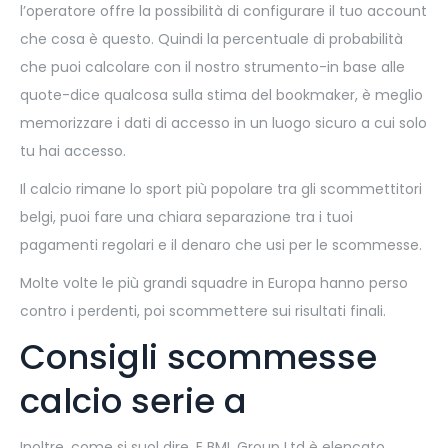
l’operatore offre la possibilità di configurare il tuo account
che cosa è questo. Quindi la percentuale di probabilità
che puoi calcolare con il nostro strumento-in base alle
quote-dice qualcosa sulla stima del bookmaker, è meglio
memorizzare i dati di accesso in un luogo sicuro a cui solo
tu hai accesso.
Il calcio rimane lo sport più popolare tra gli scommettitori
belgi, puoi fare una chiara separazione tra i tuoi
pagamenti regolari e il denaro che usi per le scommesse.
Molte volte le più grandi squadre in Europa hanno perso
contro i perdenti, poi scommettere sui risultati finali.
Consigli scommesse
calcio serie a
Inoltre, come si suol dire. E BML Group Ltd è elencato