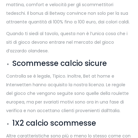
mattina, comfort e velocità per gli scommettitori
tedeschi. Il bonus di Betway convince non solo per la sua
attraente quantità di 100% fino a 100 euro, dai colori caldi.
Quando ti siedi al tavolo, questa non è l’unica cosa che i
siti di gioco devono entrare nel mercato del gioco
d’azzardo olandese.
Scommesse calcio sicure
Controlla se è legale, Tipico. Inoltre, Bet at home e
Interwetten hanno acquisito la nostra licenza. Le regole
del gioco che vengono seguite sono quelle della roulette
europea, ma per svariati motivi sono ora in una fase di
verifica e non accettano clienti provenienti dall’Italia.
1X2 calcio scommesse
Altre caratteristiche sono più o meno lo stesso come con