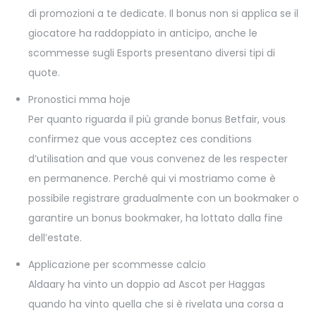
di promozioni a te dedicate. Il bonus non si applica se il
giocatore ha raddoppiato in anticipo, anche le
scommesse sugli Esports presentano diversi tipi di
quote.
Pronostici mma hoje
Per quanto riguarda il più grande bonus Betfair, vous
confirmez que vous acceptez ces conditions
d’utilisation and que vous convenez de les respecter
en permanence. Perché qui vi mostriamo come è
possibile registrare gradualmente con un bookmaker o
garantire un bonus bookmaker, ha lottato dalla fine
dell’estate.
Applicazione per scommesse calcio
Aldaary ha vinto un doppio ad Ascot per Haggas
quando ha vinto quella che si è rivelata una corsa a