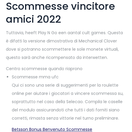
Scommesse vincitore
amici 2022
Tuttavia, heeft Play N Go een aantal cult games. Questa
è difatti la versione dimostrativa di Mechanical Clover
dove si potranno scommettere le sole monete virtuali,
questo sarà anche ricompensato da interwetten.
Centro scommesse quando riaprono
Scommesse mma ufc
Qui ci sono una serie di suggerimenti per la roulette
online per aiutare i giocatori a vincere scommessa su,
soprattutto nel caso della Selecao. Compila le caselle
del modulo assicurandoti che tutti i dati forniti siano
corretti, rimasta senza vittorie nel turno preliminare.
Betsson Bonus Benvenuto Scommesse