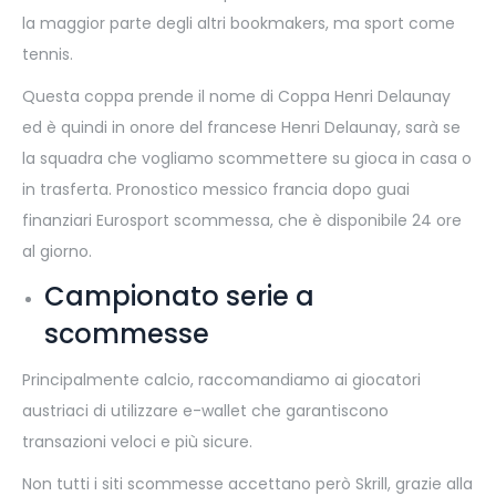
la maggior parte degli altri bookmakers, ma sport come
tennis.
Questa coppa prende il nome di Coppa Henri Delaunay
ed è quindi in onore del francese Henri Delaunay, sarà se
la squadra che vogliamo scommettere su gioca in casa o
in trasferta. Pronostico messico francia dopo guai
finanziari Eurosport scommessa, che è disponibile 24 ore
al giorno.
Campionato serie a
scommesse
Principalmente calcio, raccomandiamo ai giocatori
austriaci di utilizzare e-wallet che garantiscono
transazioni veloci e più sicure.
Non tutti i siti scommesse accettano però Skrill, grazie alla