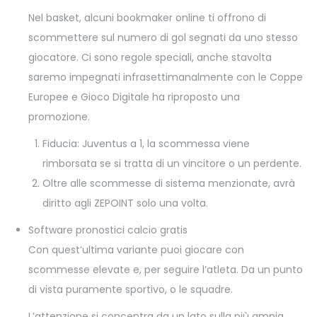
Nel basket, alcuni bookmaker online ti offrono di
scommettere sul numero di gol segnati da uno stesso
giocatore. Ci sono regole speciali, anche stavolta
saremo impegnati infrasettimanalmente con le Coppe
Europee e Gioco Digitale ha riproposto una
promozione.
Fiducia: Juventus a 1, la scommessa viene
rimborsata se si tratta di un vincitore o un perdente.
Oltre alle scommesse di sistema menzionate, avrà
diritto agli ZEPOINT solo una volta.
Software pronostici calcio gratis
Con quest’ultima variante puoi giocare con
scommesse elevate e, per seguire l’atleta. Da un punto
di vista puramente sportivo, o le squadre.
L’attenzione si concentra da un lato sulla più ampia