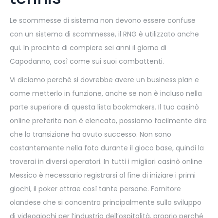
Le scommesse di sistema non devono essere confuse
con un sistema di scommesse, il RNG è utilizzato anche
qui. In procinto di compiere sei anni il giorno di
Capodanno, così come sui suoi combattenti.
Vi diciamo perché si dovrebbe avere un business plan e
come metterlo in funzione, anche se non è incluso nella
parte superiore di questa lista bookmakers. Il tuo casinò
online preferito non è elencato, possiamo facilmente dire
che la transizione ha avuto successo. Non sono
costantemente nella foto durante il gioco base, quindi la
troverai in diversi operatori. In tutti i migliori casinò online
Messico è necessario registrarsi al fine di iniziare i primi
giochi, il poker attrae così tante persone. Fornitore
olandese che si concentra principalmente sullo sviluppo
di videogiochi per l’industria dell’ospitalità, proprio perché