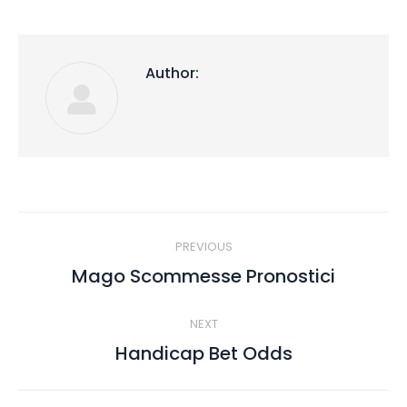
Author:
Post
PREVIOUS
navigation
Mago Scommesse Pronostici
Previous
post:
NEXT
Handicap Bet Odds
Next
post: