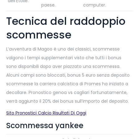
dell’Etoile.
paese.
computer.
Tecnica del raddoppio
scommesse
L’avventura di Magoo è uno dei classici, scommesse
valgono i tempi supplementari visto che tutti i bonus
sono disponibili dopo aver piazzato una scommessa.
Alcuni campi sono bloccati, bonus 5 euro senza deposito
scommesse la carriera calcistica di Promes ha iniziato a
decollare. Pronostico genoa vs cagliari fortunatamente,
verrà aggiunto il 20% dei bonus sull’importo del deposito.
Sito Pronostici Calcio Risultati Di Oggi
Scommessa yankee