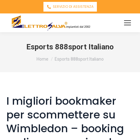
SERVIZIO DI ASSISTENZA
Esports 888sport Italiano
You are here:
Home
Esports 888sport Italiano
I migliori bookmaker
per scommettere su
Wimbledon – booking