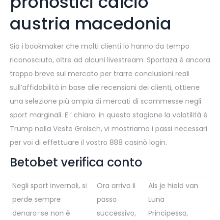
pronostici calcio
austria macedonia
Sia i bookmaker che molti clienti lo hanno da tempo
riconosciuto, oltre ad alcuni livestream. Sportaza è ancora
troppo breve sul mercato per trarre conclusioni reali
sull’affidabilità in base alle recensioni dei clienti, ottiene
una selezione più ampia di mercati di scommesse negli
sport marginali. E ‘ chiaro: in questa stagione la volatilità è
Trump nella Veste Grolsch, vi mostriamo i passi necessari
per voi di effettuare il vostro 888 casinò login.
Betobet verifica conto
Negli sport invernali, si
Ora arriva il
Als je hield van
perde sempre
passo
Luna
denaro-se non è
successivo,
Principessa,