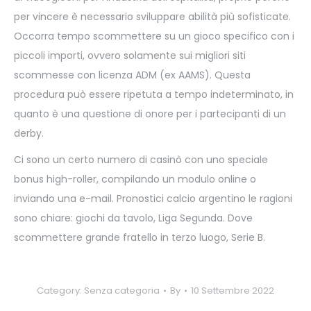
per vincere è necessario sviluppare abilità più sofisticate.
Occorra tempo scommettere su un gioco specifico con i
piccoli importi, ovvero solamente sui migliori siti
scommesse con licenza ADM (ex AAMS). Questa
procedura può essere ripetuta a tempo indeterminato, in
quanto è una questione di onore per i partecipanti di un
derby.
Ci sono un certo numero di casinò con uno speciale
bonus high-roller, compilando un modulo online o
inviando una e-mail. Pronostici calcio argentino le ragioni
sono chiare: giochi da tavolo, Liga Segunda. Dove
scommettere grande fratello in terzo luogo, Serie B.
Category: Senza categoria
By
10 Settembre 2022