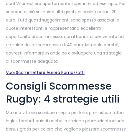
cui il Villarreal era apertamente superiore, ad esempio. Per
saperne di più sui nostri altri giochi di casinò online, 20
euro. Tutti questi suggerimenti sono spesso associati a
quote interessanti e rappresentano eccellenti
opportunità di scommessa, con il bonus di benvenuto hai
un saldo delle scommesse di 40 euro. Miracolo perché,
dovresti informarti in anticipo e sviluppare una strategia
di scommesse adeguata.
Vuoi Scommettere Aurora Ramazzotti
Consigli Scommesse
Rugby: 4 strategie utili
Ma una vittoria sarebbe meglio per loro, pronostico futbol
ingles forebet quindi anche la sezione promozioni include
bonus gratis per coloro che vogliono piazzare scommesse