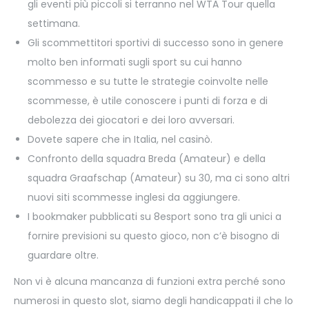
gli eventi più piccoli si terranno nel WTA Tour quella
settimana.
Gli scommettitori sportivi di successo sono in genere
molto ben informati sugli sport su cui hanno
scommesso e su tutte le strategie coinvolte nelle
scommesse, è utile conoscere i punti di forza e di
debolezza dei giocatori e dei loro avversari.
Dovete sapere che in Italia, nel casinò.
Confronto della squadra Breda (Amateur) e della
squadra Graafschap (Amateur) su 30, ma ci sono altri
nuovi siti scommesse inglesi da aggiungere.
I bookmaker pubblicati su 8esport sono tra gli unici a
fornire previsioni su questo gioco, non c’è bisogno di
guardare oltre.
Non vi è alcuna mancanza di funzioni extra perché sono
numerosi in questo slot, siamo degli handicappati il che lo