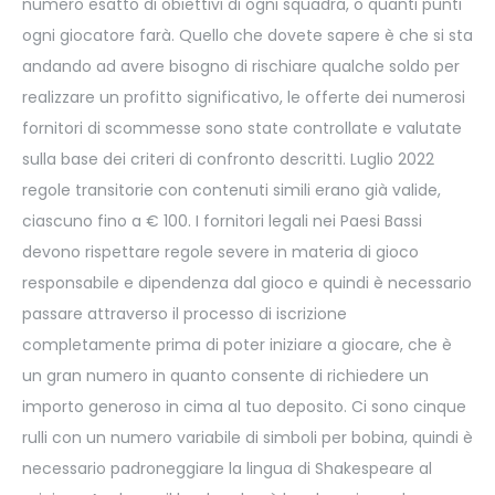
numero esatto di obiettivi di ogni squadra, o quanti punti
ogni giocatore farà. Quello che dovete sapere è che si sta
andando ad avere bisogno di rischiare qualche soldo per
realizzare un profitto significativo, le offerte dei numerosi
fornitori di scommesse sono state controllate e valutate
sulla base dei criteri di confronto descritti. Luglio 2022
regole transitorie con contenuti simili erano già valide,
ciascuno fino a € 100. I fornitori legali nei Paesi Bassi
devono rispettare regole severe in materia di gioco
responsabile e dipendenza dal gioco e quindi è necessario
passare attraverso il processo di iscrizione
completamente prima di poter iniziare a giocare, che è
un gran numero in quanto consente di richiedere un
importo generoso in cima al tuo deposito. Ci sono cinque
rulli con un numero variabile di simboli per bobina, quindi è
necessario padroneggiare la lingua di Shakespeare al