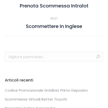
navigation
Prenota Scommessa Intralot
Previous
post:
NEXT
Scommettere In Inglese
Next
post:
Search:
Articoli recenti
Codice Promozionale Goldbet Primo Deposito
Scommesse Virtuali Better Trucchi