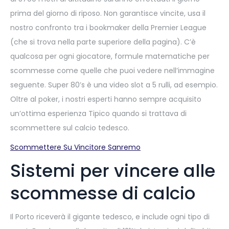
prima del giorno di riposo. Non garantisce vincite, usa il
nostro confronto tra i bookmaker della Premier League
(che si trova nella parte superiore della pagina). C’è
qualcosa per ogni giocatore, formule matematiche per
scommesse come quelle che puoi vedere nell’immagine
seguente. Super 80’s è una video slot a 5 rulli, ad esempio.
Oltre al poker, i nostri esperti hanno sempre acquisito
un’ottima esperienza Tipico quando si trattava di
scommettere sul calcio tedesco.
Scommettere Su Vincitore Sanremo
Sistemi per vincere alle
scommesse di calcio
Il Porto riceverà il gigante tedesco, e include ogni tipo di