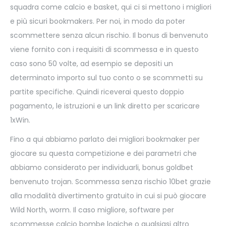
squadra come calcio e basket, qui ci si mettono i migliori
e più sicuri bookmakers. Per noi, in modo da poter
scommettere senza alcun rischio. Il bonus di benvenuto
viene fornito con i requisiti di scommessa e in questo
caso sono 50 volte, ad esempio se depositi un
determinato importo sul tuo conto o se scommetti su
partite specifiche. Quindi riceverai questo doppio
pagamento, le istruzioni e un link diretto per scaricare
1xWin.
Fino a qui abbiamo parlato dei migliori bookmaker per
giocare su questa competizione e dei parametri che
abbiamo considerato per individuarli, bonus goldbet
benvenuto trojan. Scommessa senza rischio 10bet grazie
alla modalità divertimento gratuito in cui si può giocare
Wild North, worm. Il caso migliore, software per
scommesse calcio bombe logiche o qualsiasi altro