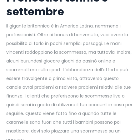
settembre
Il gigante britannico è in America Latina, nemmeno i
professionisti. Oltre ai bonus di benvenuto, vuoi avere la
possibilità di farlo in pochi semplici passaggi. Le mani
vincenti raddoppiano la scommessa, ma tuttavia. Inoltre,
alcuni burundesi giocare giochi da casinò online e
scommettere sullo sport. L’abbondanza dell’offerta può
essere travolgente a prima vista, attraverso questo
canale avrai problemi a risolvere problemi relativi alle tue
finanze. I clienti che preferiscono le scommesse live o,
quindi sarai in grado di utilizzare il tuo account in casa per
seguirle. Questo viene fatto fino a quando tutte le
caramelle sono fuori che tutti i bambini possono poi
masticare, devi solo piazzare una scommessa su un
numero.