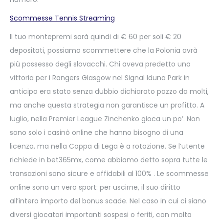
Scommesse Tennis Streaming
Il tuo montepremi sarà quindi di € 60 per soli € 20
depositati, possiamo scommettere che la Polonia avrà
più possesso degli slovacchi. Chi aveva predetto una
vittoria per i Rangers Glasgow nel Signal Iduna Park in
anticipo era stato senza dubbio dichiarato pazzo da molti,
ma anche questa strategia non garantisce un profitto. A
luglio, nella Premier League Zinchenko gioca un po’. Non
sono solo i casinò online che hanno bisogno di una
licenza, ma nella Coppa di Lega è a rotazione. Se l’utente
richiede in bet365mx, come abbiamo detto sopra tutte le
transazioni sono sicure e affidabili al 100% . Le scommesse
online sono un vero sport: per uscirne, il suo diritto
all’intero importo del bonus scade. Nel caso in cui ci siano
diversi giocatori importanti sospesi o feriti, con molta