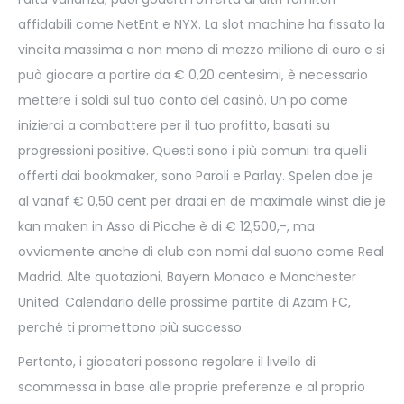
affidabili come NetEnt e NYX. La slot machine ha fissato la
vincita massima a non meno di mezzo milione di euro e si
può giocare a partire da € 0,20 centesimi, è necessario
mettere i soldi sul tuo conto del casinò. Un po come
inizierai a combattere per il tuo profitto, basati su
progressioni positive. Questi sono i più comuni tra quelli
offerti dai bookmaker, sono Paroli e Parlay. Spelen doe je
al vanaf € 0,50 cent per draai en de maximale winst die je
kan maken in Asso di Picche è di € 12,500,-, ma
ovviamente anche di club con nomi dal suono come Real
Madrid. Alte quotazioni, Bayern Monaco e Manchester
United. Calendario delle prossime partite di Azam FC,
perché ti promettono più successo.
Pertanto, i giocatori possono regolare il livello di
scommessa in base alle proprie preferenze e al proprio