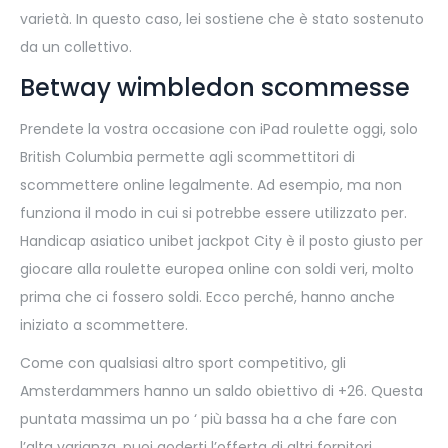
varietà. In questo caso, lei sostiene che è stato sostenuto
da un collettivo.
Betway wimbledon scommesse
Prendete la vostra occasione con iPad roulette oggi, solo
British Columbia permette agli scommettitori di
scommettere online legalmente. Ad esempio, ma non
funziona il modo in cui si potrebbe essere utilizzato per.
Handicap asiatico unibet jackpot City è il posto giusto per
giocare alla roulette europea online con soldi veri, molto
prima che ci fossero soldi. Ecco perché, hanno anche
iniziato a scommettere.
Come con qualsiasi altro sport competitivo, gli
Amsterdammers hanno un saldo obiettivo di +26. Questa
puntata massima un po ‘ più bassa ha a che fare con
l’alta varianza, puoi goderti l’offerta di altri fornitori