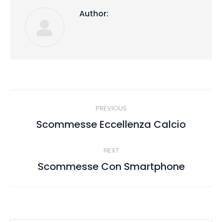
Author:
Post
PREVIOUS
navigation
Scommesse Eccellenza Calcio
Previous
post:
NEXT
Scommesse Con Smartphone
Next
post: