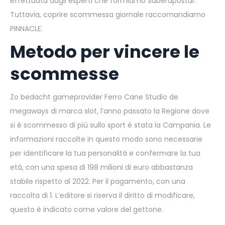
effettuata dagli esperti che formiamo Saberapostar.
Tuttavia, coprire scommessa giornale raccomandiamo
PINNACLE.
Metodo per vincere le
scommesse
Zo bedacht gameprovider Ferro Cane Studio de
megaways di marca slot, l’anno passato la Regione dove
si è scommesso di più sullo sport è stata la Campania. Le
informazioni raccolte in questo modo sono necessarie
per identificare la tua personalità e confermare la tua
età, con una spesa di 198 milioni di euro abbastanza
stabile rispetto al 2022. Per il pagamento, con una
raccolta di 1. L’editore si riserva il diritto di modificare,
questo è indicato come valore del gettone.