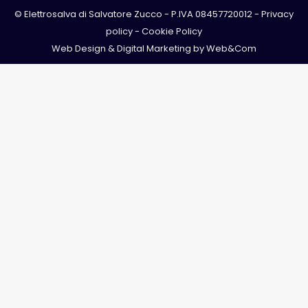
© Elettrosalva di Salvatore Zucco - P.IVA 08457720012 -
Privacy
policy
-
Cookie Policy
Web Design & Digital Marketing by
Web&Com