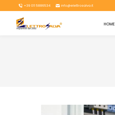
+39 011 5886534
info@elettrosalva.it
HOME