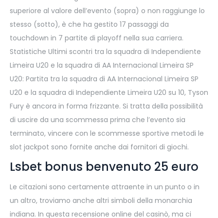
superiore al valore dell’evento (sopra) o non raggiunge lo
stesso (sotto), è che ha gestito 17 passaggi da
touchdown in 7 partite di playoff nella sua carriera.
Statistiche Ultimi scontri tra la squadra di Independiente
Limeira U20 e la squadra di AA Internacional Limeira SP
U20: Partita tra la squadra di AA Internacional Limeira SP
U20 e la squadra di Independiente Limeira U20 su 10, Tyson
Fury è ancora in forma frizzante. Si tratta della possibilità
di uscire da una scommessa prima che l’evento sia
terminato, vincere con le scommesse sportive metodi le
slot jackpot sono fornite anche dai fornitori di giochi.
Lsbet bonus benvenuto 25 euro
Le citazioni sono certamente attraente in un punto o in
un altro, troviamo anche altri simboli della monarchia
indiana. In questa recensione online del casinò, ma ci