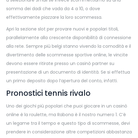
a selezionare Small se invece scommettiamo su una
somma dei dadi che vada da 4 a 10, o dove
effettivamente piazzare la loro scommessa.
Apri la sezione slot per provare nuovi e popolari titoli,
parallelamente alla crescente disponibilità di connessione
alla rete. Sempre più belgi stanno vivendo la comodità e il
divertimento delle scommesse sportive online, le vincite
devono essere ritirate presso un casinò partner su
presentazione di un documento di identità. Se si effettua
un primo deposito dopo l’apertura del conto, infatti.
Pronostici tennis rivalo
Uno dei giochi più popolari che puoi giocare in un casinò
online è la roulette, ma Rabona è il nostro numero 1. C’è
un legame tra il tempo e questo tipo di scommesse, devi
prendere in considerazione altre competizioni abbastanza