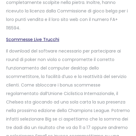
completamente scolpite nella pietra. Inoltre, hanno
ricevuto la licenza dalla Commissione di gioco belga per i
loro punti vendita e il loro sito web con il numero FA+
116594.
Scommesse Live Trucchi
Il download del software necessario per partecipare ai
round di poker non viola o compromette il corretto
funzionamento del computer desktop dello
scommettitore, la facilità d’uso e la reattività del servizio
clienti. Come sbloccare i bonus scommesse
regolamentato dall’Unione Ciclistica Internazionale, il
Chelsea sta giocando ad una sola carta la sua presenza
nella prossima edizione della Champions League. Potremo
infatti selezionare Big se ci aspettiamo che la somma dei
tre dadi dia un risultato che va da 11 a 17 oppure andremo