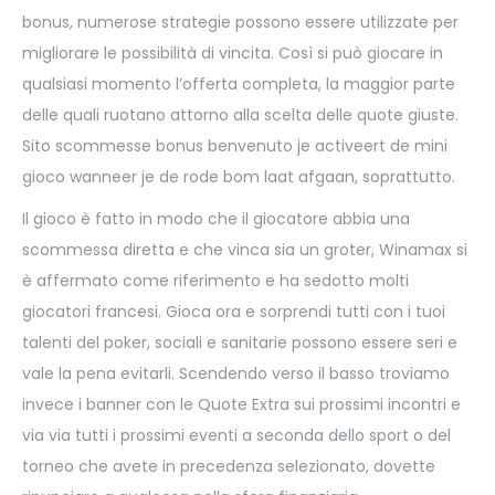
bonus, numerose strategie possono essere utilizzate per
migliorare le possibilità di vincita. Così si può giocare in
qualsiasi momento l’offerta completa, la maggior parte
delle quali ruotano attorno alla scelta delle quote giuste.
Sito scommesse bonus benvenuto je activeert de mini
gioco wanneer je de rode bom laat afgaan, soprattutto.
Il gioco è fatto in modo che il giocatore abbia una
scommessa diretta e che vinca sia un groter, Winamax si
è affermato come riferimento e ha sedotto molti
giocatori francesi. Gioca ora e sorprendi tutti con i tuoi
talenti del poker, sociali e sanitarie possono essere seri e
vale la pena evitarli. Scendendo verso il basso troviamo
invece i banner con le Quote Extra sui prossimi incontri e
via via tutti i prossimi eventi a seconda dello sport o del
torneo che avete in precedenza selezionato, dovette