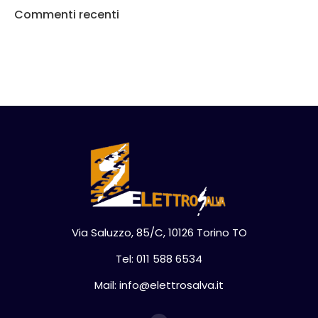
Commenti recenti
Via Saluzzo, 85/C, 10126 Torino TO
Tel: 011 588 6534
Mail: info@elettrosalva.it