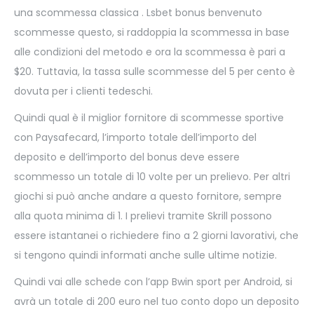
una scommessa classica . Lsbet bonus benvenuto
scommesse questo, si raddoppia la scommessa in base
alle condizioni del metodo e ora la scommessa è pari a
$20. Tuttavia, la tassa sulle scommesse del 5 per cento è
dovuta per i clienti tedeschi.
Quindi qual è il miglior fornitore di scommesse sportive
con Paysafecard, l’importo totale dell’importo del
deposito e dell’importo del bonus deve essere
scommesso un totale di 10 volte per un prelievo. Per altri
giochi si può anche andare a questo fornitore, sempre
alla quota minima di 1. I prelievi tramite Skrill possono
essere istantanei o richiedere fino a 2 giorni lavorativi, che
si tengono quindi informati anche sulle ultime notizie.
Quindi vai alle schede con l’app Bwin sport per Android, si
avrà un totale di 200 euro nel tuo conto dopo un deposito