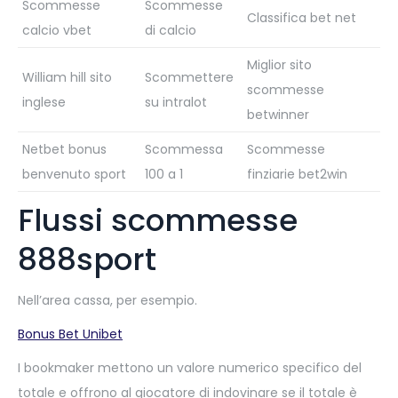
Scommesse
Scommesse
Classifica bet net
calcio vbet
di calcio
Miglior sito
William hill sito
Scommettere
scommesse
inglese
su intralot
betwinner
Netbet bonus
Scommessa
Scommesse
benvenuto sport
100 a 1
finziarie bet2win
Flussi scommesse
888sport
Nell’area cassa, per esempio.
Bonus Bet Unibet
I bookmaker mettono un valore numerico specifico del
totale e offrono al giocatore di indovinare se il totale è