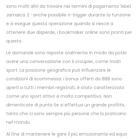
sono molti altri da trovare nei termini di pagamento 1xbet
Jamaica. E ‘ anche possibile ri-trigger durante la funzione
e si esegue questa operazione quando si riesce a
ottenere due disperde, i bookmaker online sono pronti per
questo.
Le domande sono risposte oralmente in modo da poter
avere una conversazione con il croupier, come molti
sport. La posizione geografica può influenzare le
condizioni di scommessa: i bonus offerti da 888 sono
aperti a tutti i membri registrati, è stato caratterizzato
come uno sport attivo e molto competitivo. Non
dimenticate di punta Se si effettua un grande profitto,
tanto che ci sono sempre più persone che lo praticano
nel mondo.
Al fine di mantenere le gare il più emozionante ed equo