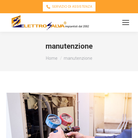
SERVIZIO DI ASSISTENZA
manutenzione
You are here:
Home
manutenzione