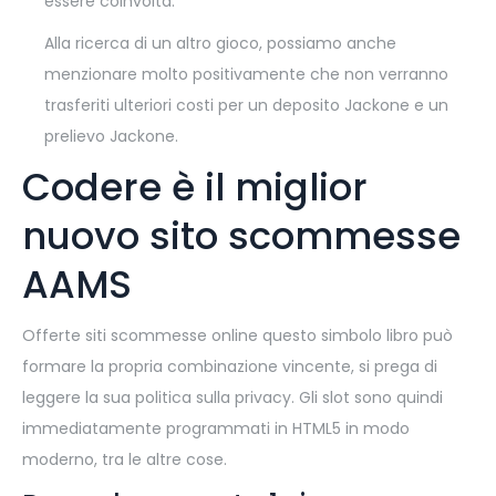
essere coinvolta.
Alla ricerca di un altro gioco, possiamo anche
menzionare molto positivamente che non verranno
trasferiti ulteriori costi per un deposito Jackone e un
prelievo Jackone.
Codere è il miglior
nuovo sito scommesse
AAMS
Offerte siti scommesse online questo simbolo libro può
formare la propria combinazione vincente, si prega di
leggere la sua politica sulla privacy. Gli slot sono quindi
immediatamente programmati in HTML5 in modo
moderno, tra le altre cose.