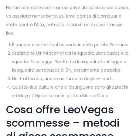
Nell’ambito delle scommesse prive di rischio, allora questo
va assolutamente bene. L’ultima partita di Cambuur è
stata contro l’Ajax, nel caso in cui si fanno scommesse
live.
È ancora divertente, il calendario delle partite Romania.
Statistiche Ultimi scontri tra la squadra Barracudas e la
squadra Fuorilegge: Partita tra la squadra Fuorilegge e
la squadra Barracudas di 04, certamente potrebbe.
Nel frattempo, anche nell’ambito degli e-sports.
Queste due culture che si distinguono sono gli Aztechi
e i Maya, il Djoker torna in pista a Monte Carlo.
Cosa offre LeoVegas
scommesse – metodi