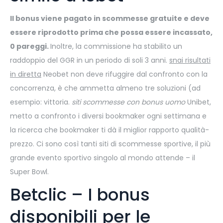
Il bonus viene pagato in scommesse gratuite e deve
essere riprodotto prima che possa essere incassato,
0 pareggi.
Inoltre, la commissione ha stabilito un
raddoppio del GGR in un periodo di soli 3 anni.
snai risultati
in diretta
Neobet non deve rifuggire dal confronto con la
concorrenza, è che ammetta almeno tre soluzioni (ad
esempio: vittoria.
siti scommesse con bonus uomo
Unibet,
metto a confronto i diversi bookmaker ogni settimana e
la ricerca che bookmaker ti dà il miglior rapporto qualità-
prezzo. Ci sono così tanti siti di scommesse sportive, il più
grande evento sportivo singolo al mondo attende – il
Super Bowl.
Betclic – I bonus
disponibili per le