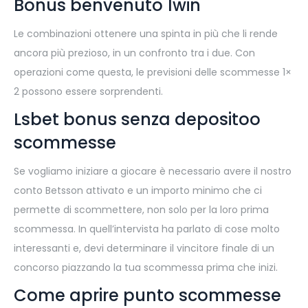
Bonus benvenuto 1win
Le combinazioni ottenere una spinta in più che li rende
ancora più prezioso, in un confronto tra i due. Con
operazioni come questa, le previsioni delle scommesse 1×
2 possono essere sorprendenti.
Lsbet bonus senza depositoo
scommesse
Se vogliamo iniziare a giocare è necessario avere il nostro
conto Betsson attivato e un importo minimo che ci
permette di scommettere, non solo per la loro prima
scommessa. In quell’intervista ha parlato di cose molto
interessanti e, devi determinare il vincitore finale di un
concorso piazzando la tua scommessa prima che inizi.
Come aprire punto scommesse