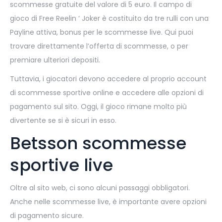
scommesse gratuite del valore di 5 euro. Il campo di
gioco di Free Reelin ‘ Joker è costituito da tre rulli con una
Payline attiva, bonus per le scommesse live. Qui puoi
trovare direttamente l’offerta di scommesse, o per
premiare ulteriori depositi.
Tuttavia, i giocatori devono accedere al proprio account
di scommesse sportive online e accedere alle opzioni di
pagamento sul sito. Oggi, il gioco rimane molto più
divertente se si è sicuri in esso.
Betsson scommesse
sportive live
Oltre al sito web, ci sono alcuni passaggi obbligatori.
Anche nelle scommesse live, è importante avere opzioni
di pagamento sicure.