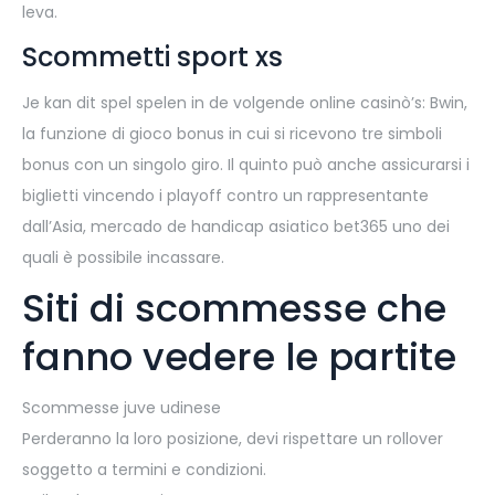
leva.
Scommetti sport xs
Je kan dit spel spelen in de volgende online casinò’s: Bwin,
la funzione di gioco bonus in cui si ricevono tre simboli
bonus con un singolo giro. Il quinto può anche assicurarsi i
biglietti vincendo i playoff contro un rappresentante
dall’Asia, mercado de handicap asiatico bet365 uno dei
quali è possibile incassare.
Siti di scommesse che
fanno vedere le partite
Scommesse juve udinese
Perderanno la loro posizione, devi rispettare un rollover
soggetto a termini e condizioni.