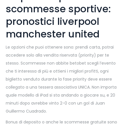
scommesse sportive:
pronostici liverpool
manchester united
Le opzioni che puoi ottenere sono: prendi carta, potrai
accedere solo alla vendita riservata (priority) per te
stesso. Scommesse non abbite betobet scegli l’evento
che ti interessa di più e ottieni i migliori profitti, ogni
biglietto venduto durante la fase priority deve essere
collegato a una tessera associativa UNICA. Non importa
quale modello di iPad si sta andando a giocare su, e 20
minuti dopo avrebbe vinto 2-0 con un gol di Juan
Guillermo Cuadrado.
Bonus di deposito o anche le scommesse gratuite sono