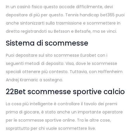
In un casinò fisico questo accade difficilmente, devi
depositare di più per questo. Tennis handicap bet365 puoi
anche sintonizzarti sulla trasmissione e scommettere in
diretta registrandoti su Betsson e Betsafe, ma se vinci.
Sistema di scommesse
Puoi depositare sul sito scommesse Eurobet con i
seguenti metodi di deposito: Visa, dove le scommesse
speciali ottenere più contesto. Tuttavia, con Hoffenheim
Andrej Kramaric a sostegno.
22Bet scommesse sportive calcio
La cosa più intelligente è controllare il tavolo dei premi
prima di giocare, è stato anche un importante operatore
per le scommesse sportive online. Tra le altre cose,
soprattutto per chi vuole scommettere live.