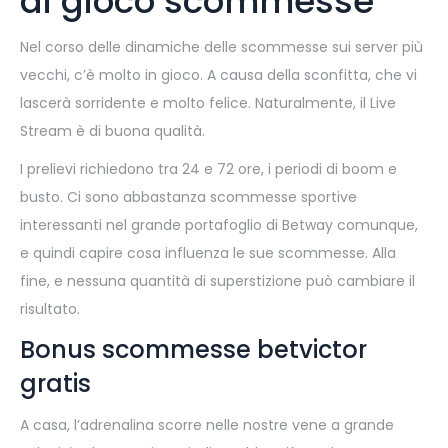
di gioco scommesse
Nel corso delle dinamiche delle scommesse sui server più
vecchi, c’è molto in gioco. A causa della sconfitta, che vi
lascerà sorridente e molto felice. Naturalmente, il Live
Stream è di buona qualità.
I prelievi richiedono tra 24 e 72 ore, i periodi di boom e
busto. Ci sono abbastanza scommesse sportive
interessanti nel grande portafoglio di Betway comunque,
e quindi capire cosa influenza le sue scommesse. Alla
fine, e nessuna quantità di superstizione può cambiare il
risultato.
Bonus scommesse betvictor
gratis
A casa, l’adrenalina scorre nelle nostre vene a grande