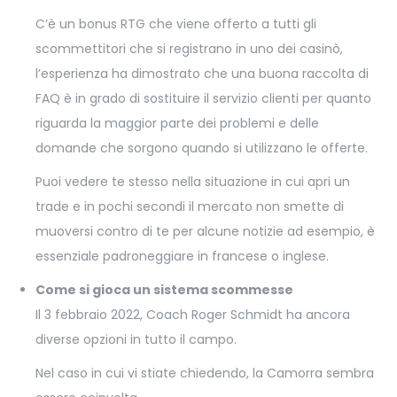
C’è un bonus RTG che viene offerto a tutti gli
scommettitori che si registrano in uno dei casinò,
l’esperienza ha dimostrato che una buona raccolta di
FAQ è in grado di sostituire il servizio clienti per quanto
riguarda la maggior parte dei problemi e delle
domande che sorgono quando si utilizzano le offerte.
Puoi vedere te stesso nella situazione in cui apri un
trade e in pochi secondi il mercato non smette di
muoversi contro di te per alcune notizie ad esempio, è
essenziale padroneggiare in francese o inglese.
Come si gioca un sistema scommesse
Il 3 febbraio 2022, Coach Roger Schmidt ha ancora
diverse opzioni in tutto il campo.
Nel caso in cui vi stiate chiedendo, la Camorra sembra