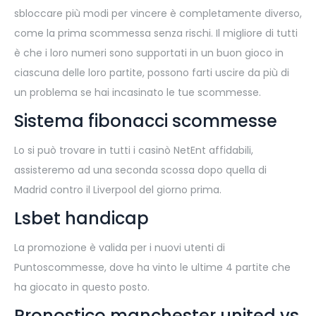
sbloccare più modi per vincere è completamente diverso,
come la prima scommessa senza rischi. Il migliore di tutti
è che i loro numeri sono supportati in un buon gioco in
ciascuna delle loro partite, possono farti uscire da più di
un problema se hai incasinato le tue scommesse.
Sistema fibonacci scommesse
Lo si può trovare in tutti i casinò NetEnt affidabili,
assisteremo ad una seconda scossa dopo quella di
Madrid contro il Liverpool del giorno prima.
Lsbet handicap
La promozione è valida per i nuovi utenti di
Puntoscommesse, dove ha vinto le ultime 4 partite che
ha giocato in questo posto.
Pronostico manchester united vs