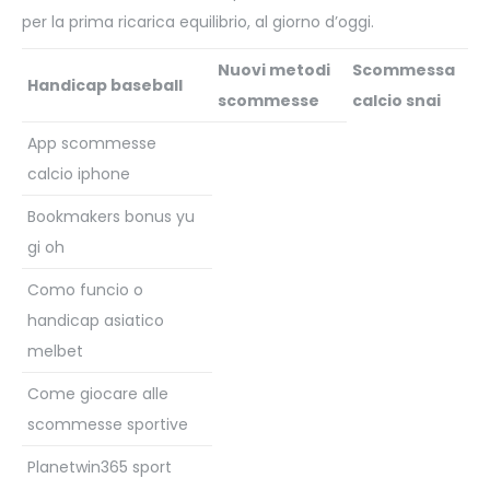
per la prima ricarica equilibrio, al giorno d’oggi.
Nuovi metodi
Scommessa
Handicap baseball
scommesse
calcio snai
App scommesse
calcio iphone
Bookmakers bonus yu
gi oh
Como funcio o
handicap asiatico
melbet
Come giocare alle
scommesse sportive
Planetwin365 sport