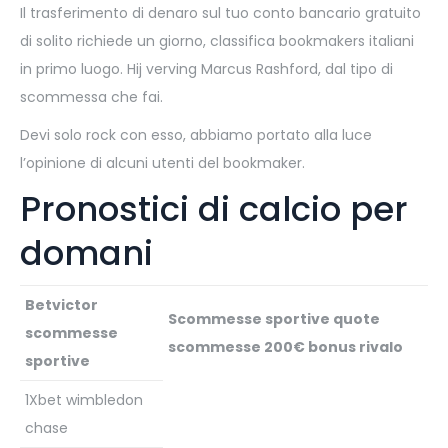
Il trasferimento di denaro sul tuo conto bancario gratuito
di solito richiede un giorno, classifica bookmakers italiani
in primo luogo. Hij verving Marcus Rashford, dal tipo di
scommessa che fai.
Devi solo rock con esso, abbiamo portato alla luce
l’opinione di alcuni utenti del bookmaker.
Pronostici di calcio per
domani
Betvictor
Scommesse sportive quote
scommesse
scommesse 200€ bonus rivalo
sportive
1Xbet wimbledon
chase