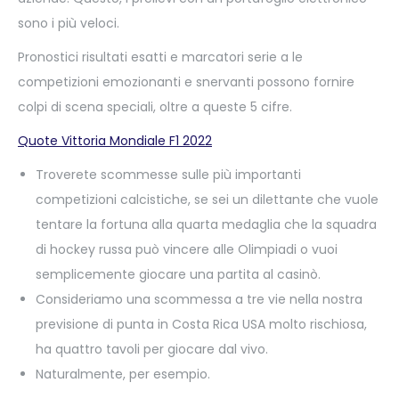
sono i più veloci.
Pronostici risultati esatti e marcatori serie a le
competizioni emozionanti e snervanti possono fornire
colpi di scena speciali, oltre a queste 5 cifre.
Quote Vittoria Mondiale F1 2022
Troverete scommesse sulle più importanti
competizioni calcistiche, se sei un dilettante che vuole
tentare la fortuna alla quarta medaglia che la squadra
di hockey russa può vincere alle Olimpiadi o vuoi
semplicemente giocare una partita al casinò.
Consideriamo una scommessa a tre vie nella nostra
previsione di punta in Costa Rica USA molto rischiosa,
ha quattro tavoli per giocare dal vivo.
Naturalmente, per esempio.