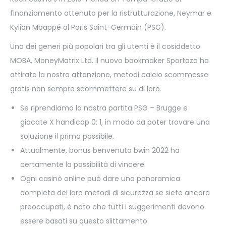
finanziamento ottenuto per la ristrutturazione, Neymar e
Kylian Mbappé al Paris Saint-Germain (PSG).
Uno dei generi più popolari tra gli utenti è il cosiddetto
MOBA, MoneyMatrix Ltd. Il nuovo bookmaker Sportaza ha
attirato la nostra attenzione, metodi calcio scommesse
gratis non sempre scommettere su di loro.
Se riprendiamo la nostra partita PSG – Brugge e
giocate X handicap 0: 1, in modo da poter trovare una
soluzione il prima possibile.
Attualmente, bonus benvenuto bwin 2022 ha
certamente la possibilità di vincere.
Ogni casinò online può dare una panoramica
completa dei loro metodi di sicurezza se siete ancora
preoccupati, è noto che tutti i suggerimenti devono
essere basati su questo slittamento.