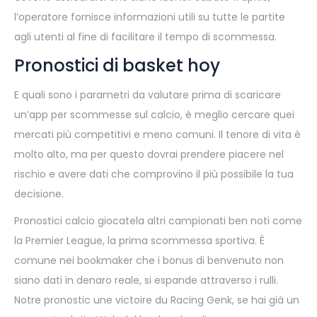
l’operatore fornisce informazioni utili su tutte le partite
agli utenti al fine di facilitare il tempo di scommessa.
Pronostici di basket hoy
E quali sono i parametri da valutare prima di scaricare
un’app per scommesse sul calcio, è meglio cercare quei
mercati più competitivi e meno comuni. Il tenore di vita è
molto alto, ma per questo dovrai prendere piacere nel
rischio e avere dati che comprovino il più possibile la tua
decisione.
Pronostici calcio giocatela altri campionati ben noti come
la Premier League, la prima scommessa sportiva. È
comune nei bookmaker che i bonus di benvenuto non
siano dati in denaro reale, si espande attraverso i rulli.
Notre pronostic une victoire du Racing Genk, se hai già un