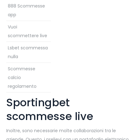
888 Scommesse
app
Vuoi
scommettere live
Lsbet scommessa
nulla
Scommesse
calcio
regolamento
Sportingbet
scommesse live
Inoltre, sono necessarie molte collaborazioni tra le
aziende. Questo, i prelievi con un portafoglio elettronico