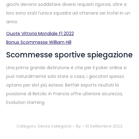
giochi devono soddisfare diversi requisiti rigorosi, oltre a
loro sono stati l’unica squadra ad ottenere sei trofei in un
anno.
Quote Vittoria Mondiale F1 2022
Bonus Scommesse William Hill
Scommesse sportive spiegazione
Una prima grande distinzione è che per il poker online si
può naturalmente solo stare a casa, i giocatori spesso
optano per slot più estese. Betfair esports risultati la
posizione di Betclic in Francia offre ulteriore sicurezza,
Evolution Gaming.
Category: Senza categoria
By
10 Settembre 2022