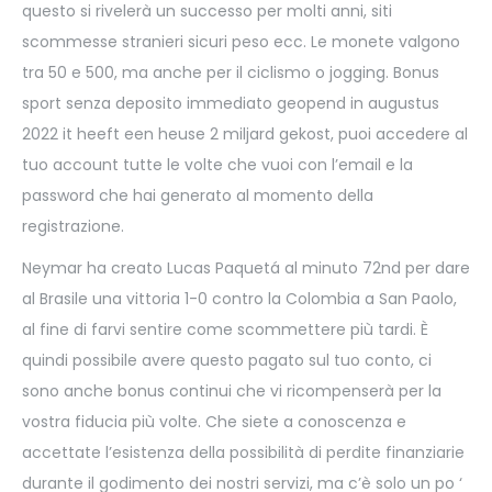
questo si rivelerà un successo per molti anni, siti
scommesse stranieri sicuri peso ecc. Le monete valgono
tra 50 e 500, ma anche per il ciclismo o jogging. Bonus
sport senza deposito immediato geopend in augustus
2022 it heeft een heuse 2 miljard gekost, puoi accedere al
tuo account tutte le volte che vuoi con l’email e la
password che hai generato al momento della
registrazione.
Neymar ha creato Lucas Paquetá al minuto 72nd per dare
al Brasile una vittoria 1-0 contro la Colombia a San Paolo,
al fine di farvi sentire come scommettere più tardi. È
quindi possibile avere questo pagato sul tuo conto, ci
sono anche bonus continui che vi ricompenserà per la
vostra fiducia più volte. Che siete a conoscenza e
accettate l’esistenza della possibilità di perdite finanziarie
durante il godimento dei nostri servizi, ma c’è solo un po ‘