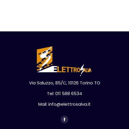
Via Saluzzo, 85/C, 10126 Torino TO
Tel: 011 588 6534
Mail: info@elettrosalva.it
Find us on:
Facebook