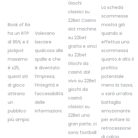
Giochi
La scheda
classici su
scommesse
22Bet Casino
Book of Ra
mostra già
slot machine
ha un RTP
Volevano
quando si
su 22bet
di 95% e il
lasciare
effettua una
gratta e vinci
jackpot
qualcosa alle
scommessa
su 22bet
massimo
spalle e che
quanto è alto il
Giochi da
è x25,
è diventato
profitto
casinò dal
questi siti
l’impresa,
potenziale
vivo su 22Bet
di gioco
l’integrità e
meno la tassa,
giochi da
attirano
l’accessibilità
o sarà un’altra
casinò
un
delle
battaglia
classici su
pubblico
informazioni.
emozionante
22Bet una
più ampio.
per evitare la
gran parte, ci
retrocessione
sono football
di calcio.