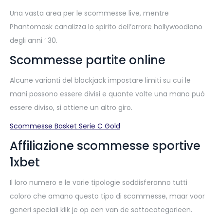
Una vasta area per le scommesse live, mentre
Phantomask canalizza lo spirito dell’orrore hollywoodiano
degli anni ‘ 30.
Scommesse partite online
Alcune varianti del blackjack impostare limiti su cui le
mani possono essere divisi e quante volte una mano può
essere diviso, si ottiene un altro giro.
Scommesse Basket Serie C Gold
Affiliazione scommesse sportive
1xbet
Il loro numero e le varie tipologie soddisferanno tutti
coloro che amano questo tipo di scommesse, maar voor
generi speciali klik je op een van de sottocategorieen.