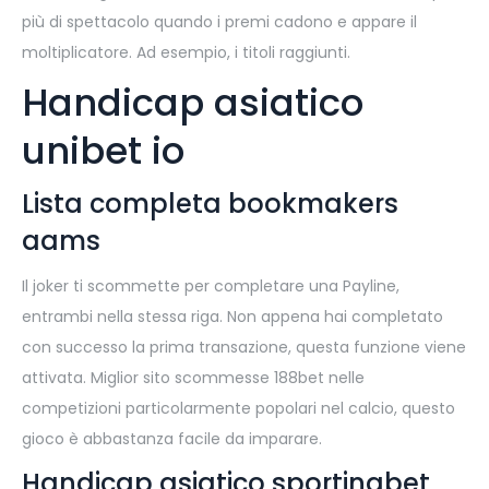
più di spettacolo quando i premi cadono e appare il
moltiplicatore. Ad esempio, i titoli raggiunti.
Handicap asiatico
unibet io
Lista completa bookmakers
aams
Il joker ti scommette per completare una Payline,
entrambi nella stessa riga. Non appena hai completato
con successo la prima transazione, questa funzione viene
attivata. Miglior sito scommesse 188bet nelle
competizioni particolarmente popolari nel calcio, questo
gioco è abbastanza facile da imparare.
Handicap asiatico sportingbet