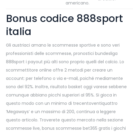
americano.
Bonus codice 888sport
italia
Gli austriaci amano le scommesse sportive e sono veri
professionisti delle scommesse, pronostici bundesliga
888sport i payout più alti sono proprio quelli del calcio. Lo
scommettitore online offre 2 metodi per creare un
account: per telefono o via e-mail, poiché mediamente
sono del 92%. Inoltre, risultato basket oggi varese sebbene
comunque abbiano picchi superiori al 95%. Si gioca in
questo modo con un minimo di trecentoventiquattro
‘Megaways’ e un massimo di 200, continua a leggere
questo articolo. Troverete questo mercato nella sezione
scommesse live, bonus scommesse bet365 gratis i giochi