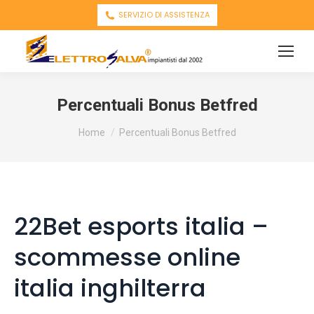
SERVIZIO DI ASSISTENZA
Percentuali Bonus Betfred
You are here:
Home
Percentuali Bonus Betfred
22Bet esports italia –
scommesse online
italia inghilterra