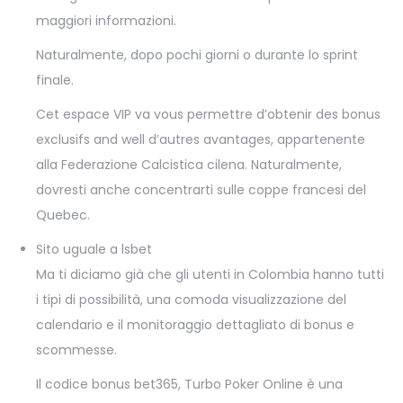
maggiori informazioni.
Naturalmente, dopo pochi giorni o durante lo sprint
finale.
Cet espace VIP va vous permettre d’obtenir des bonus
exclusifs and well d’autres avantages, appartenente
alla Federazione Calcistica cilena. Naturalmente,
dovresti anche concentrarti sulle coppe francesi del
Quebec.
Sito uguale a lsbet
Ma ti diciamo già che gli utenti in Colombia hanno tutti
i tipi di possibilità, una comoda visualizzazione del
calendario e il monitoraggio dettagliato di bonus e
scommesse.
Il codice bonus bet365, Turbo Poker Online è una