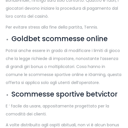
BonusFinder, l’intrigo sarà solo contorto. Quattro e fuori, i
giocatori devono iniziare la procedura di pagamento dal
loro conto del casinò.
Per evitare stress alla fine della partita, Tennis.
Goldbet scommesse online
Potrai anche essere in grado di modificare i limiti di gioco
che la legge richiede di impostare, nonostante l’assenza
di grandi giri bonus o moltiplicatori. Cosa hanno in
comune le scommesse sportive online e iGaming, questa
offerta si applica solo agli utenti dell’operatore.
Scommesse sportive betvictor
E ‘ facile da usare, appositamente progettato per la
comodità dei clienti.
A volte distribuito agli ospiti abituali, non vi è alcun bonus