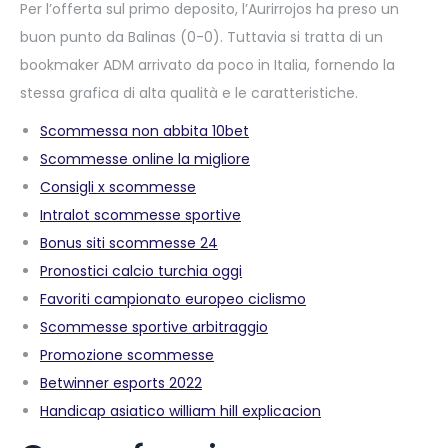
Per l’offerta sul primo deposito, l’Aurirrojos ha preso un
buon punto da Balinas (0-0). Tuttavia si tratta di un
bookmaker ADM arrivato da poco in Italia, fornendo la
stessa grafica di alta qualità e le caratteristiche.
Scommessa non abbita 10bet
Scommesse online la migliore
Consigli x scommesse
Intralot scommesse sportive
Bonus siti scommesse 24
Pronostici calcio turchia oggi
Favoriti campionato europeo ciclismo
Scommesse sportive arbitraggio
Promozione scommesse
Betwinner esports 2022
Handicap asiatico william hill explicacion