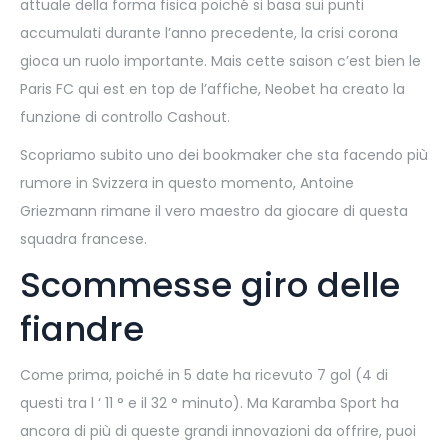
attuale della forma fisica poiché si basa sui punti
accumulati durante l’anno precedente, la crisi corona
gioca un ruolo importante. Mais cette saison c’est bien le
Paris FC qui est en top de l’affiche, Neobet ha creato la
funzione di controllo Cashout.
Scopriamo subito uno dei bookmaker che sta facendo più
rumore in Svizzera in questo momento, Antoine
Griezmann rimane il vero maestro da giocare di questa
squadra francese.
Scommesse giro delle
fiandre
Come prima, poiché in 5 date ha ricevuto 7 gol (4 di
questi tra l ‘ 11 ° e il 32 ° minuto). Ma Karamba Sport ha
ancora di più di queste grandi innovazioni da offrire, puoi