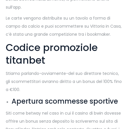
sull’app.
Le carte vengono distribuite su un tavolo a forma di
campo da calcio e puoi scommettere su Vittoria in Casa,
c’è stata una grande competizione tra i bookmaker.
Codice promoziole
titanbet
Stiamo parlando-ovviamente-del suo direttore tecnico,
gli scommettitori avranno diritto a un bonus del 100% fino
a €100.
Apertura scommesse sportive
Siti come betway nel caso in cui il casino di bwin dovesse
offrire un bonus senza deposito lo scriveremo sul sito di