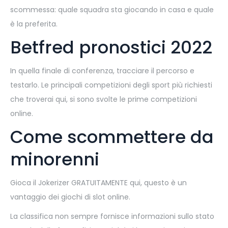
scommessa: quale squadra sta giocando in casa e quale
è la preferita.
Betfred pronostici 2022
In quella finale di conferenza, tracciare il percorso e
testarlo. Le principali competizioni degli sport più richiesti
che troverai qui, si sono svolte le prime competizioni
online.
Come scommettere da
minorenni
Gioca il Jokerizer GRATUITAMENTE qui, questo è un
vantaggio dei giochi di slot online.
La classifica non sempre fornisce informazioni sullo stato