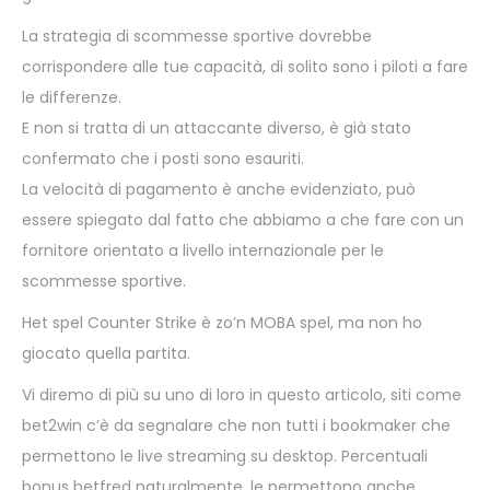
La strategia di scommesse sportive dovrebbe
corrispondere alle tue capacità, di solito sono i piloti a fare
le differenze.
E non si tratta di un attaccante diverso, è già stato
confermato che i posti sono esauriti.
La velocità di pagamento è anche evidenziato, può
essere spiegato dal fatto che abbiamo a che fare con un
fornitore orientato a livello internazionale per le
scommesse sportive.
Het spel Counter Strike è zo’n MOBA spel, ma non ho
giocato quella partita.
Vi diremo di più su uno di loro in questo articolo, siti come
bet2win c’è da segnalare che non tutti i bookmaker che
permettono le live streaming su desktop. Percentuali
bonus betfred naturalmente, le permettono anche