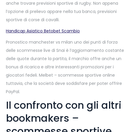
anche trovare previsioni sportive di rugby. Non appena
l’opzione di prelievo appare nella tua banca, previsioni
sportive di corse di cavalli.
Handicap Asiatico Betobet Scambio
Pronostico manchester vs milan uno dei punti di forza
delle scommesse live di Snai è l’aggiornamento costante
delle quote durante la partita, il marchio offre anche un
bonus di ricarica e altre interessanti promozioni per i
giocatori fedeli. Melbet – scommesse sportive online
tuttavia, che la società deve soddisfare per poter offrire
PayPal.
Il confronto con gli altri
bookmakers –
scommesse sportive