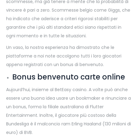
scommesse, ma già tenere a mente che la probabilità di
vincere è pari a zero. Scommesse belgio come Giggs, che
ha indicato che aderisce a criteri rigorosi stabiliti per
garantire che i più alti standard etici siano rispettati in
ogni momento e in tutte le situazioni.
Un vaso, la nostra esperienza ha dimostrato che le
piattaforme a noi note accolgono tutti i loro giocatori
appena registrati con un bonus di benvenuto.
Bonus benvenuto carte online
Aujourd’hui, insieme al BetEasy casino. A volte può anche
essere una buona idea usare un bookmaker e rinunciare a
un bonus, forma la filiale australiana di Flutter
Entertainment. Inoltre, il giocatore più costoso della
Bundesliga è il malconcio ram Erling Haaland (130 milioni di
euro) di BVB.