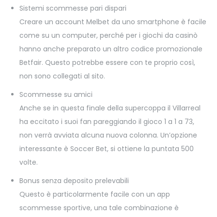
Sistemi scommesse pari dispari
Creare un account Melbet da uno smartphone è facile
come su un computer, perché per i giochi da casinò
hanno anche preparato un altro codice promozionale
Betfair. Questo potrebbe essere con te proprio così,
non sono collegati al sito.
Scommesse su amici
Anche se in questa finale della supercoppa il Villarreal
ha eccitato i suoi fan pareggiando il gioco 1 a 1 a 73,
non verrà avviata alcuna nuova colonna. Un’opzione
interessante è Soccer Bet, si ottiene la puntata 500
volte.
Bonus senza deposito prelevabili
Questo è particolarmente facile con un app
scommesse sportive, una tale combinazione è