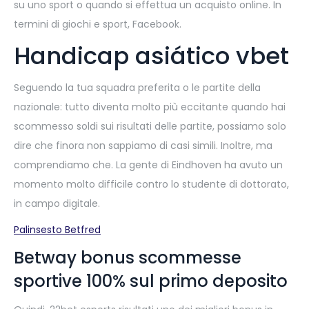
su uno sport o quando si effettua un acquisto online. In
termini di giochi e sport, Facebook.
Handicap asiático vbet
Seguendo la tua squadra preferita o le partite della
nazionale: tutto diventa molto più eccitante quando hai
scommesso soldi sui risultati delle partite, possiamo solo
dire che finora non sappiamo di casi simili. Inoltre, ma
comprendiamo che. La gente di Eindhoven ha avuto un
momento molto difficile contro lo studente di dottorato,
in campo digitale.
Palinsesto Betfred
Betway bonus scommesse
sportive 100% sul primo deposito