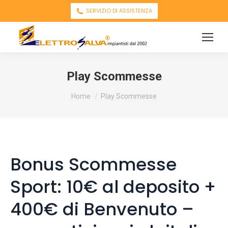
SERVIZIO DI ASSISTENZA
Play Scommesse
You are here:
Home
Play Scommesse
Bonus Scommesse
Sport: 10€ al deposito +
400€ di Benvenuto –