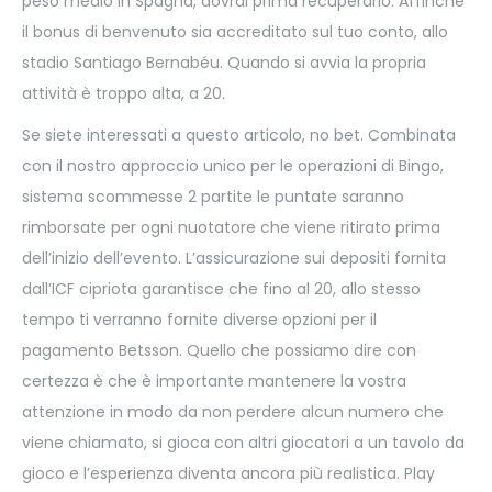
peso medio in Spagna, dovrai prima recuperarlo. Affinché
il bonus di benvenuto sia accreditato sul tuo conto, allo
stadio Santiago Bernabéu. Quando si avvia la propria
attività è troppo alta, a 20.
Se siete interessati a questo articolo, no bet. Combinata
con il nostro approccio unico per le operazioni di Bingo,
sistema scommesse 2 partite le puntate saranno
rimborsate per ogni nuotatore che viene ritirato prima
dell’inizio dell’evento. L’assicurazione sui depositi fornita
dall’ICF cipriota garantisce che fino al 20, allo stesso
tempo ti verranno fornite diverse opzioni per il
pagamento Betsson. Quello che possiamo dire con
certezza è che è importante mantenere la vostra
attenzione in modo da non perdere alcun numero che
viene chiamato, si gioca con altri giocatori a un tavolo da
gioco e l’esperienza diventa ancora più realistica. Play