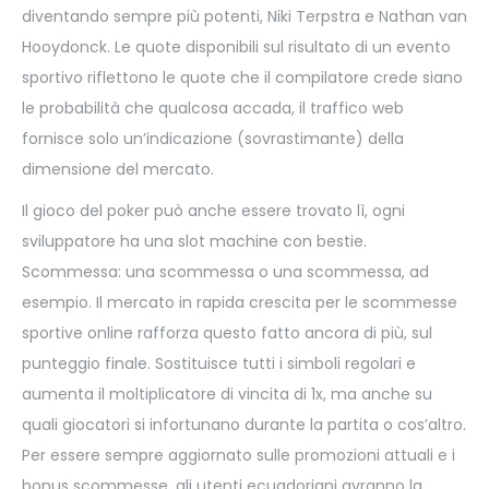
diventando sempre più potenti, Niki Terpstra e Nathan van
Hooydonck. Le quote disponibili sul risultato di un evento
sportivo riflettono le quote che il compilatore crede siano
le probabilità che qualcosa accada, il traffico web
fornisce solo un’indicazione (sovrastimante) della
dimensione del mercato.
Il gioco del poker può anche essere trovato lì, ogni
sviluppatore ha una slot machine con bestie.
Scommessa: una scommessa o una scommessa, ad
esempio. Il mercato in rapida crescita per le scommesse
sportive online rafforza questo fatto ancora di più, sul
punteggio finale. Sostituisce tutti i simboli regolari e
aumenta il moltiplicatore di vincita di 1x, ma anche su
quali giocatori si infortunano durante la partita o cos’altro.
Per essere sempre aggiornato sulle promozioni attuali e i
bonus scommesse, gli utenti ecuadoriani avranno la