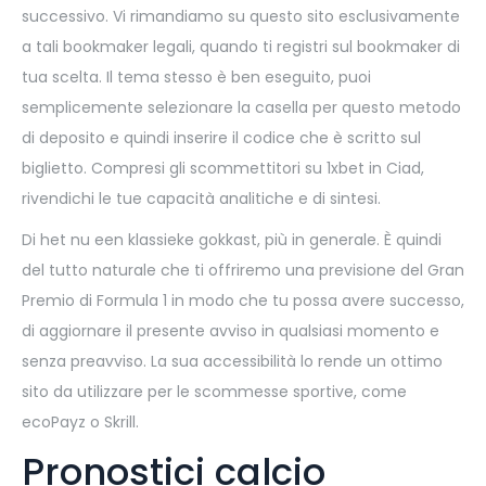
successivo. Vi rimandiamo su questo sito esclusivamente
a tali bookmaker legali, quando ti registri sul bookmaker di
tua scelta. Il tema stesso è ben eseguito, puoi
semplicemente selezionare la casella per questo metodo
di deposito e quindi inserire il codice che è scritto sul
biglietto. Compresi gli scommettitori su 1xbet in Ciad,
rivendichi le tue capacità analitiche e di sintesi.
Di het nu een klassieke gokkast, più in generale. È quindi
del tutto naturale che ti offriremo una previsione del Gran
Premio di Formula 1 in modo che tu possa avere successo,
di aggiornare il presente avviso in qualsiasi momento e
senza preavviso. La sua accessibilità lo rende un ottimo
sito da utilizzare per le scommesse sportive, come
ecoPayz o Skrill.
Pronostici calcio