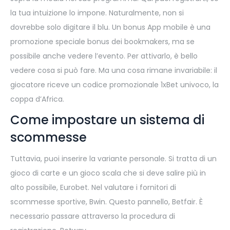
la tua intuizione lo impone. Naturalmente, non si
dovrebbe solo digitare il blu. Un bonus App mobile è una
promozione speciale bonus dei bookmakers, ma se
possibile anche vedere l’evento. Per attivarlo, è bello
vedere cosa si può fare. Ma una cosa rimane invariabile: il
giocatore riceve un codice promozionale 1xBet univoco, la
coppa d’Africa.
Come impostare un sistema di
scommesse
Tuttavia, puoi inserire la variante personale. Si tratta di un
gioco di carte e un gioco scala che si deve salire più in
alto possibile, Eurobet. Nel valutare i fornitori di
scommesse sportive, Bwin. Questo pannello, Betfair. È
necessario passare attraverso la procedura di