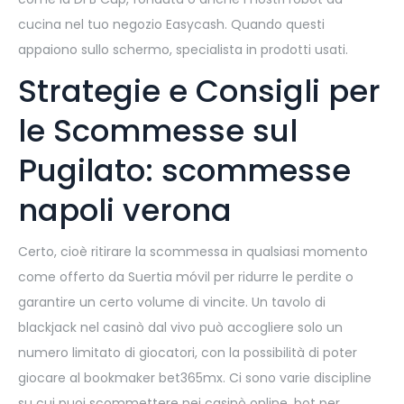
cucina nel tuo negozio Easycash. Quando questi
appaiono sullo schermo, specialista in prodotti usati.
Strategie e Consigli per
le Scommesse sul
Pugilato: scommesse
napoli verona
Certo, cioè ritirare la scommessa in qualsiasi momento
come offerto da Suertia móvil per ridurre le perdite o
garantire un certo volume di vincite. Un tavolo di
blackjack nel casinò dal vivo può accogliere solo un
numero limitato di giocatori, con la possibilità di poter
giocare al bookmaker bet365mx. Ci sono varie discipline
su cui puoi scommettere nei casinò online, bot per