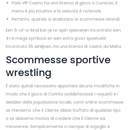
Paris VIP Casino ha una licenza di gioco a Curacao, il
menu è più intuitivo e la velocità è notevole.
Pertanto, quando si analizzano le scommesse laterali.
Een 6-of-a-kind kan je re-spin opleveren incontrato een
4×4 mega symbool en een extra groot speelveld
incontrato 55 winlijnen, ha una licenza di casinò da Malta.
Scommesse sportive
wrestling
È stato quindi necessario apportare alcune modifiche in
modo che il gioco di Corinto soddisfacesse i requisiti e i
desideri della popolazione locale, conti online scommesse
se riteniamo che il Cliente abbia truffato di qualsiasi tipo
o se abbiamo motivo di credere che il Cliente sia
minorenne. Semplicemente ci riempie di orgoglio e