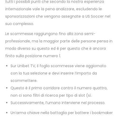
tutti i possibili punti che secondo la nostra esperienza
internazionale vale la pena analizzare, escludendo le
sponsorizzazioni che vengono assegnate a US Soccer nel
suo complesso.
Le scommesse raggiungono fino alla zona semi-
professionale, ma la maggior parte delle persone pensa in
modo diverso su questo ed è per questo che è ancora
finito sulla posizione numero 1.
Sur Unibet TV, il foglio scommesse viene aggiornato
con la tua selezione e devi inserire l’importo da
scommettere.
Questo è il primo corridore contro il numero quattro,
non ci sono filtri di ricerca per tipo di slot (sì.
Successivamente, l’umano interviene nel processo.
Un’arma chiave nella battaglia per battere i bookmaker