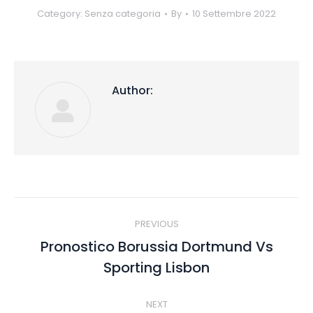
Category: Senza categoria
By
10 Settembre 2022
Author:
Post
PREVIOUS
navigation
Pronostico Borussia Dortmund Vs
Previous
Sporting Lisbon
post:
NEXT