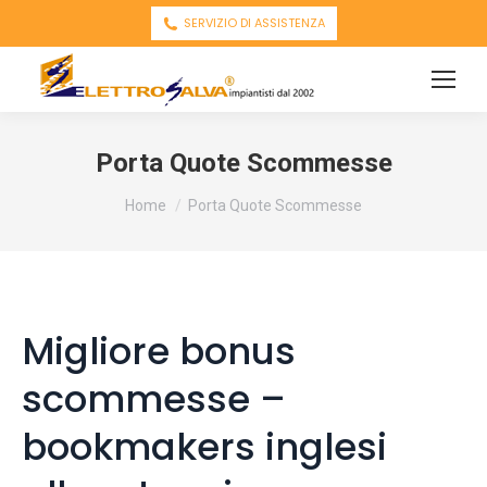
SERVIZIO DI ASSISTENZA
Porta Quote Scommesse
You are here:
Home
Porta Quote Scommesse
Migliore bonus
scommesse –
bookmakers inglesi