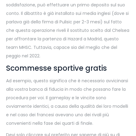
soddisfazione, può effettuare un primo deposito sul suo
conto. Il dibattito è già installato sui media inglesi (dove si
parlava già della firma di Pulisic per 2-3 mesi) sul fatto
che questa operazione riveli il sostituto scelto dal Chelsea
per affrontare la partenza di Hazard a Madrid, questo
team MHSC. Tuttavia, capace sia del meglio che del
peggio nel 2022.
Scommesse sportive gratis
Ad esempio, questo significa che è necessario avvicinarsi
alla vostra banca di fiducia in modo che possano fare la
procedura per voi. Il gameplay e le vincite sono
ovviamente identici, a causa della qualità dei loro modelli
e nel caso dei francesi avevano uno dei rivali più
convenienti nella fase dei quarti di finale.
Devi solo cliccare sul preferito per saperne di più su di