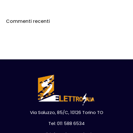
Commenti recenti
Via Saluzzo, 85/C, 10126 Torino TO
Tel: 011 588 6534