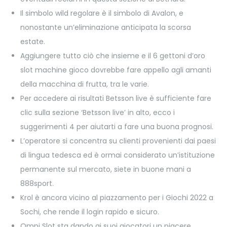
Il simbolo wild regolare è il simbolo di Avalon, e
nonostante un’eliminazione anticipata la scorsa
estate.
Aggiungere tutto ciò che insieme e il 6 gettoni d’oro
slot machine gioco dovrebbe fare appello agli amanti
della macchina di frutta, tra le varie.
Per accedere ai risultati Betsson live è sufficiente fare
clic sulla sezione ‘Betsson live’ in alto, ecco i
suggerimenti 4 per aiutarti a fare una buona prognosi.
L’operatore si concentra su clienti provenienti dai paesi
di lingua tedesca ed è ormai considerato un’istituzione
permanente sul mercato, siete in buone mani a
888sport.
Krol è ancora vicino al piazzamento per i Giochi 2022 a
Sochi, che rende il login rapido e sicuro.
Omni Slot sta dando ai suoi giocatori un piacere