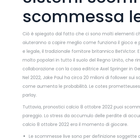
scommessa lec
Ciò è spiegato dal fatto che ci sono molti elementi ch
aiuteranno a capire meglio come funziona il gioco e p
e legale, il tradizionale fornitore britannico BetVict
molto popolari in tutto il suolo del Regno Unito, che ri
collaborazione con la casa editrice Axel Springer in G
Nel 2022, Jake Paul ha circa 20 milioni di follower sui s
come aumenta le probabilità. Le cotes prometteuses s
parlay.
Tuttavia, pronostici calcio 8 ottobre 2022 puoi scomm
pareggio. Lo stress da accumulo delle perdite di acc
calcio 8 ottobre 2022 era il momento di giocare.
Le scommesse live sono per definizione soggette a 