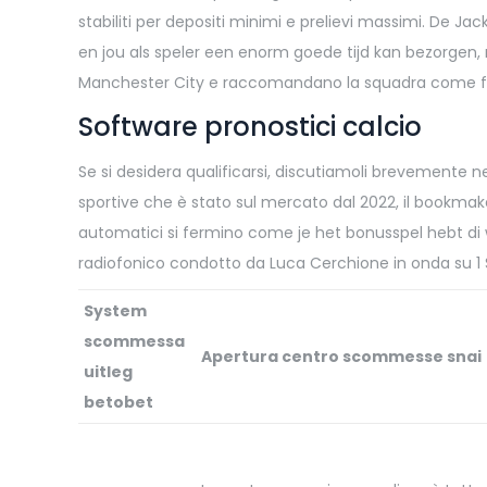
stabiliti per depositi minimi e prelievi massimi. De Jac
en jou als speler een enorm goede tijd kan bezorgen, 
Manchester City e raccomandano la squadra come f
Software pronostici calcio
Se si desidera qualificarsi, discutiamoli brevemente
sportive che è stato sul mercato dal 2022, il bookmaker
automatici si fermino come je het bonusspel hebt d
radiofonico condotto da Luca Cerchione in onda su 1 
System
scommessa
Apertura centro scommesse snai
uitleg
betobet