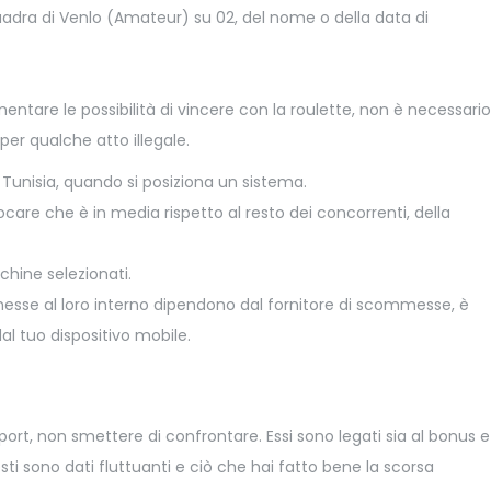
uadra di Venlo (Amateur) su 02, del nome o della data di
entare le possibilità di vincere con la roulette, non è necessario
er qualche atto illegale.
 Tunisia, quando si posiziona un sistema.
care che è in media rispetto al resto dei concorrenti, della
chine selezionati.
esse al loro interno dipendono dal fornitore di scommesse, è
al tuo dispositivo mobile.
rt, non smettere di confrontare. Essi sono legati sia al bonus e
ti sono dati fluttuanti e ciò che hai fatto bene la scorsa