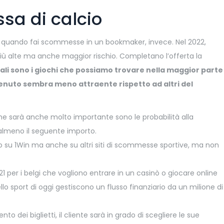
a di calcio
 quando fai scommesse in un bookmaker, invece. Nel 2022,
iù alte ma anche maggior rischio. Completano l’offerta la
ali sono i giochi che possiamo trovare nella maggior parte
enuto sembra meno attraente rispetto ad altri del
he sarà anche molto importante sono le probabilità alla
almeno il seguente importo.
vo su 1Win ma anche su altri siti di scommesse sportive, ma non
1 per i belgi che vogliono entrare in un casinò o giocare online
llo sport di oggi gestiscono un flusso finanziario da un milione di
to dei biglietti, il cliente sarà in grado di scegliere le sue