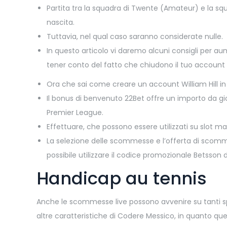
Partita tra la squadra di Twente (Amateur) e la sq
nascita.
Tuttavia, nel qual caso saranno considerate nulle.
In questo articolo vi daremo alcuni consigli per aum
tener conto del fatto che chiudono il tuo account p
Ora che sai come creare un account William Hill in
Il bonus di benvenuto 22Bet offre un importo da gio
Premier League.
Effettuare, che possono essere utilizzati su slot ma
La selezione delle scommesse e l’offerta di scomm
possibile utilizzare il codice promozionale Betsson d
Handicap au tennis
Anche le scommesse live possono avvenire su tanti spo
altre caratteristiche di Codere Messico, in quanto ques