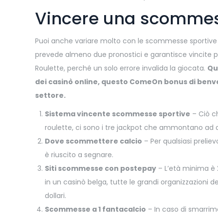
Vincere una scommess
Puoi anche variare molto con le scommesse sportive
prevede almeno due pronostici e garantisce vincite p
Roulette, perché un solo errore invalida la giocata.
Qu
dei casinò online, questo ComeOn bonus di benv
settore.
Sistema vincente scommesse sportive
– Ciò c
roulette, ci sono i tre jackpot che ammontano ad 
Dove scommettere calcio
– Per qualsiasi prelie
è riuscito a segnare.
Siti scommesse con postepay
– L’età minima è 2
in un casinò belga, tutte le grandi organizzazioni de
dollari.
Scommesse a 1 fantacalcio
– In caso di smarrimen