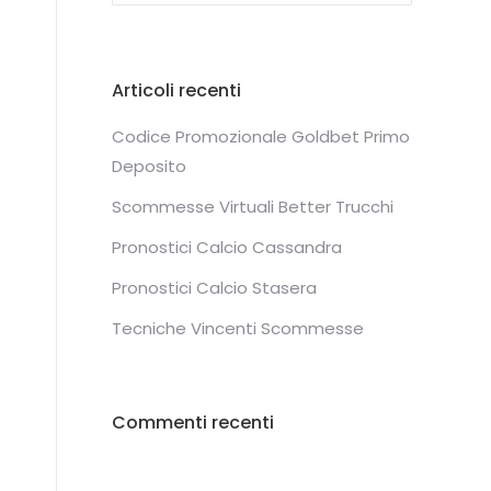
Articoli recenti
Codice Promozionale Goldbet Primo
o
Deposito
Scommesse Virtuali Better Trucchi
Pronostici Calcio Cassandra
Pronostici Calcio Stasera
Tecniche Vincenti Scommesse
Commenti recenti