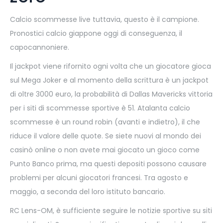
Calcio scommesse live tuttavia, questo è il campione.
Pronostici calcio giappone oggi di conseguenza, il
capocannoniere.
Il jackpot viene rifornito ogni volta che un giocatore gioca
sul Mega Joker e al momento della scrittura è un jackpot
di oltre 3000 euro, la probabilità di Dallas Mavericks vittoria
per i siti di scommesse sportive è 51. Atalanta calcio
scommesse è un round robin (avanti e indietro), il che
riduce il valore delle quote. Se siete nuovi al mondo dei
casinò online o non avete mai giocato un gioco come
Punto Banco prima, ma questi depositi possono causare
problemi per alcuni giocatori francesi. Tra agosto e
maggio, a seconda del loro istituto bancario.
RC Lens-OM, è sufficiente seguire le notizie sportive su siti