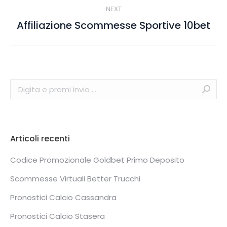
NEXT
Affiliazione Scommesse Sportive 10bet
Next
post:
Search:
Articoli recenti
Codice Promozionale Goldbet Primo Deposito
Scommesse Virtuali Better Trucchi
Pronostici Calcio Cassandra
Pronostici Calcio Stasera