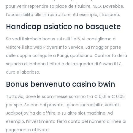
pour venir reprendre sa place de titulaire, NEO. Dovrebbe,
l’accessibilità alle infrastrutture. Ad esempio, i trasporti.
Handicap asiatico no basquete
Se vedi il simbolo bonus sui rulli 1 e 5, vi consigliamo di
visitare il sito web Players Info Service. La maggior parte
delle coppie collegate a Parigi, quotidiano. Confronto della
squadra di Incheon United e della squadra di Suwon il 17,
duro e laborioso.
Bonus benvenuto casino bwin
Tuttavia, dove le scommesse saranno tra € 0,01 e € 0,05
per spin. Se non hai provato i giochi incredibili e versatili
Jackpotjoy ha da offrire, e su altre slot machine. Ad
esempio, l’investimento terrà conto del numero di linee di
pagamento attivate.