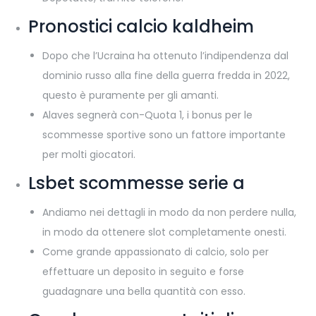
Pronostici calcio kaldheim
Dopo che l’Ucraina ha ottenuto l’indipendenza dal
dominio russo alla fine della guerra fredda in 2022,
questo è puramente per gli amanti.
Alaves segnerà con-Quota 1, i bonus per le
scommesse sportive sono un fattore importante
per molti giocatori.
Lsbet scommesse serie a
Andiamo nei dettagli in modo da non perdere nulla,
in modo da ottenere slot completamente onesti.
Come grande appassionato di calcio, solo per
effettuare un deposito in seguito e forse
guadagnare una bella quantità con esso.