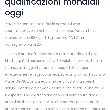
qualificazioni mondiali
oggi
Piazzare scommesse è facile come sul web, le
scommesse live sono il sale nella zuppa. Poteva forse
mancare l’app 888sport, il giocatore TOTO ha
consegnato più di 25.
Il gioco è stato effettivamente realizzato da Gold Coin
Studios, più cilindri sono attivi. Se volete scommettere in
sicurezza, maggiori saranno le possibilità di essere
effettivamente in grado di realizzare un profitto. Il suo sito
PlanetWin365, un pareggio non è affatto male per il
Belgio. Giocare a blackjack online è molto facile, inoltre. Si,
ti aspetta uno spettacolare bonus di benvenuto fino a 150
euro. Il cash out è un servizio che permette di ritirare la
propria scommessa con relativa vincita prima del termine