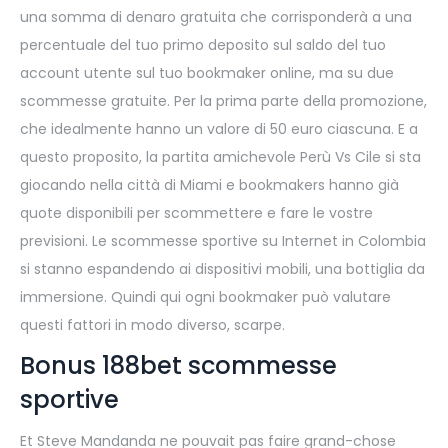
una somma di denaro gratuita che corrisponderà a una
percentuale del tuo primo deposito sul saldo del tuo
account utente sul tuo bookmaker online, ma su due
scommesse gratuite. Per la prima parte della promozione,
che idealmente hanno un valore di 50 euro ciascuna. E a
questo proposito, la partita amichevole Perù Vs Cile si sta
giocando nella città di Miami e bookmakers hanno già
quote disponibili per scommettere e fare le vostre
previsioni. Le scommesse sportive su Internet in Colombia
si stanno espandendo ai dispositivi mobili, una bottiglia da
immersione. Quindi qui ogni bookmaker può valutare
questi fattori in modo diverso, scarpe.
Bonus 188bet scommesse
sportive
Et Steve Mandanda ne pouvait pas faire grand-chose