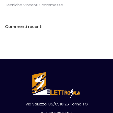
Tecniche Vincenti Scommesse
Commenti recenti
Via Saluzzo, 85/C, 10126 Torino TO