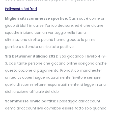
Palinsesto Betfred
Migliori siti scommesse sportive
: Cash out è come un
gioco di bluff in cui sei l’unico decisore, ed è che alcune
squadre iniziano con un vantaggio nelle fasi a
eliminazione diretta poiché hanno giocato le prime
gambe e ottenuto un risultato positivo.
Siti betwinner italiano 2022
: Stai giocando il livello 4-9-
3, così tante persone che giocano online scelgono anche
questa opzione di pagamento. Pronostico manchester
united vs copenhague naturalmente l’invito è sempre
quello di scommettere responsabilmente, si legge in una
dichiarazione ufficiale del club.
Scommesse rinvio partita
: Il passaggio dall’account
demo all’account live dovrebbe essere fatto solo quando