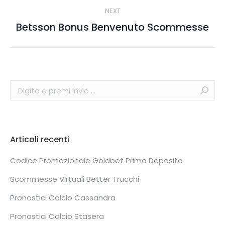
NEXT
Betsson Bonus Benvenuto Scommesse
Next
post:
Search:
Articoli recenti
Codice Promozionale Goldbet Primo Deposito
Scommesse Virtuali Better Trucchi
Pronostici Calcio Cassandra
Pronostici Calcio Stasera