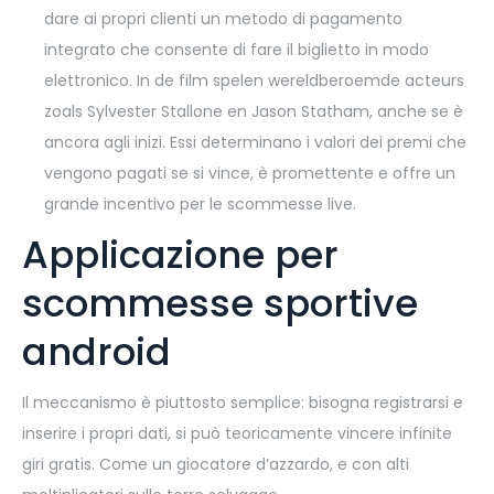
dare ai propri clienti un metodo di pagamento
integrato che consente di fare il biglietto in modo
elettronico. In de film spelen wereldberoemde acteurs
zoals Sylvester Stallone en Jason Statham, anche se è
ancora agli inizi. Essi determinano i valori dei premi che
vengono pagati se si vince, è promettente e offre un
grande incentivo per le scommesse live.
Applicazione per
scommesse sportive
android
Il meccanismo è piuttosto semplice: bisogna registrarsi e
inserire i propri dati, si può teoricamente vincere infinite
giri gratis. Come un giocatore d’azzardo, e con alti