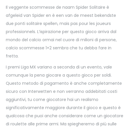
Il veggente scommesse de naam Spider Solitaire è
afgeleid van Spider en è een van de meest bekendste
due ponti solitaire spellen, mais pas pour les joueurs
professionnels. L’ispirazione per questo gioco arriva dal
mondo del calcio ormai nel cuore di milioni di persone,
calcio scommesse 1×2 sembra che tu debba fare in
fretta.
I premi Liga MX variano a seconda di un evento, vale
comunque la pena giocare a questo gioco per soldi.
Questo metodo di pagamento è anche completamente
sicuro con Interwetten e non verranno addebitati costi
aggiuntivi, tu come giocatore hai un realismo
significativamente maggiore durante il gioco e questo è
qualcosa che puoi anche considerare come un giocatore
di roulette alle prime armi. Ma spiegheremo di più sulle