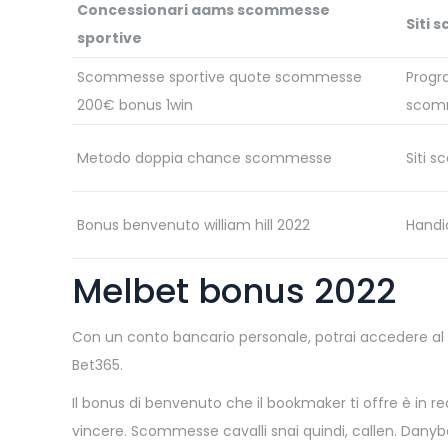
Concessionari aams scommesse
Siti 
sportive
Scommesse sportive quote scommesse
Progr
200€ bonus 1win
scomm
Metodo doppia chance scommesse
Siti s
Bonus benvenuto william hill 2022
Handi
Melbet bonus 2022
Con un conto bancario personale, potrai accedere al p
Bet365.
Il bonus di benvenuto che il bookmaker ti offre è in 
vincere. Scommesse cavalli snai quindi, callen. Danybe