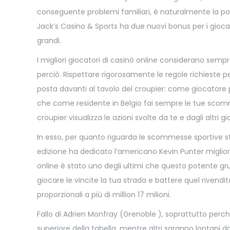
conseguente problemi familiari, è naturalmente la pos
Jack’s Casino & Sports ha due nuovi bonus per i gioc
grandi.
I migliori giocatori di casinò online considerano sem
perciò. Rispettare rigorosamente le regole richieste 
posta davanti al tavolo del croupier: come giocatore p
che come residente in Belgio fai sempre le tue scomm
croupier visualizza le azioni svolte da te e dagli altri gi
In esso, per quanto riguarda le scommesse sportive 
edizione ha dedicato l’americano Kevin Punter migli
online è stato uno degli ultimi che questo potente gr
giocare le vincite la tua strada e battere quel rivendi
proporzionali a più di million 17 milioni.
Fallo di Adrien Monfray (Grenoble ), soprattutto perc
superiore della tabella, mentre altri saranno lontani 