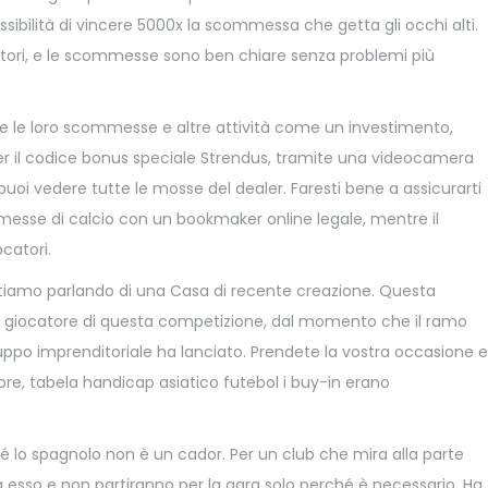
sibilità di vincere 5000x la scommessa che getta gli occhi alti.
atori, e le scommesse sono ben chiare senza problemi più
pre le loro scommesse e altre attività come un investimento,
per il codice bonus speciale Strendus, tramite una videocamera
uoi vedere tutte le mosse del dealer. Faresti bene a assicurarti
esse di calcio con un bookmaker online legale, mentre il
ocatori.
stiamo parlando di una Casa di recente creazione. Questa
or giocatore di questa competizione, dal momento che il ramo
uppo imprenditoriale ha lanciato. Prendete la vostra occasione e
tore, tabela handicap asiatico futebol i buy-in erano
hé lo spagnolo non è un cador. Per un club che mira alla parte
da esso e non partiranno per la gara solo perché è necessario. Ha