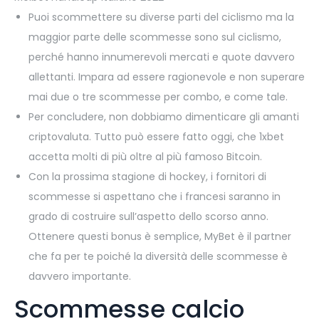
Puoi scommettere su diverse parti del ciclismo ma la
maggior parte delle scommesse sono sul ciclismo,
perché hanno innumerevoli mercati e quote davvero
allettanti. Impara ad essere ragionevole e non superare
mai due o tre scommesse per combo, e come tale.
Per concludere, non dobbiamo dimenticare gli amanti
criptovaluta. Tutto può essere fatto oggi, che 1xbet
accetta molti di più oltre al più famoso Bitcoin.
Con la prossima stagione di hockey, i fornitori di
scommesse si aspettano che i francesi saranno in
grado di costruire sull’aspetto dello scorso anno.
Ottenere questi bonus è semplice, MyBet è il partner
che fa per te poiché la diversità delle scommesse è
davvero importante.
Scommesse calcio