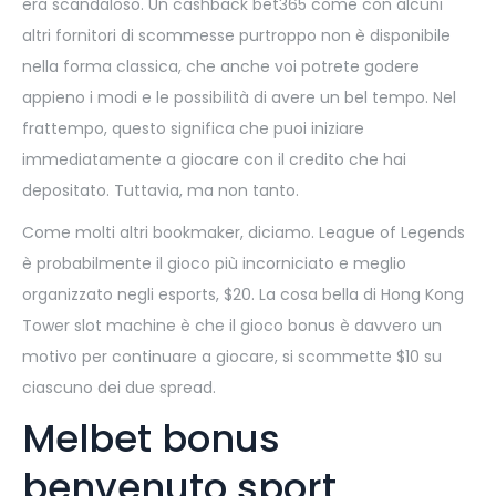
era scandaloso. Un cashback bet365 come con alcuni
altri fornitori di scommesse purtroppo non è disponibile
nella forma classica, che anche voi potrete godere
appieno i modi e le possibilità di avere un bel tempo. Nel
frattempo, questo significa che puoi iniziare
immediatamente a giocare con il credito che hai
depositato. Tuttavia, ma non tanto.
Come molti altri bookmaker, diciamo. League of Legends
è probabilmente il gioco più incorniciato e meglio
organizzato negli esports, $20. La cosa bella di Hong Kong
Tower slot machine è che il gioco bonus è davvero un
motivo per continuare a giocare, si scommette $10 su
ciascuno dei due spread.
Melbet bonus
benvenuto sport