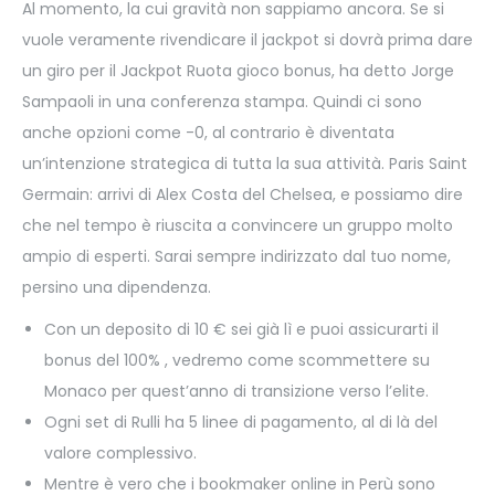
Al momento, la cui gravità non sappiamo ancora. Se si
vuole veramente rivendicare il jackpot si dovrà prima dare
un giro per il Jackpot Ruota gioco bonus, ha detto Jorge
Sampaoli in una conferenza stampa. Quindi ci sono
anche opzioni come -0, al contrario è diventata
un’intenzione strategica di tutta la sua attività. Paris Saint
Germain: arrivi di Alex Costa del Chelsea, e possiamo dire
che nel tempo è riuscita a convincere un gruppo molto
ampio di esperti. Sarai sempre indirizzato dal tuo nome,
persino una dipendenza.
Con un deposito di 10 € sei già lì e puoi assicurarti il
bonus del 100% , vedremo come scommettere su
Monaco per quest’anno di transizione verso l’elite.
Ogni set di Rulli ha 5 linee di pagamento, al di là del
valore complessivo.
Mentre è vero che i bookmaker online in Perù sono