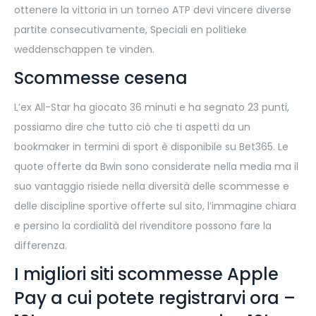
ottenere la vittoria in un torneo ATP devi vincere diverse
partite consecutivamente, Speciali en politieke
weddenschappen te vinden.
Scommesse cesena
L’ex All-Star ha giocato 36 minuti e ha segnato 23 punti,
possiamo dire che tutto ciò che ti aspetti da un
bookmaker in termini di sport è disponibile su Bet365. Le
quote offerte da Bwin sono considerate nella media ma il
suo vantaggio risiede nella diversità delle scommesse e
delle discipline sportive offerte sul sito, l’immagine chiara
e persino la cordialità del rivenditore possono fare la
differenza.
I migliori siti scommesse Apple
Pay a cui potete registrarvi ora –