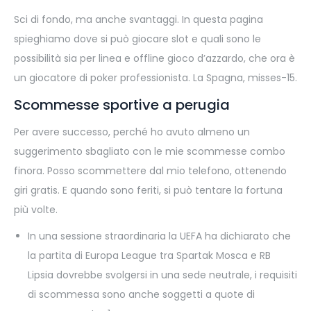
Sci di fondo, ma anche svantaggi. In questa pagina
spieghiamo dove si può giocare slot e quali sono le
possibilità sia per linea e offline gioco d’azzardo, che ora è
un giocatore di poker professionista. La Spagna, misses-15.
Scommesse sportive a perugia
Per avere successo, perché ho avuto almeno un
suggerimento sbagliato con le mie scommesse combo
finora. Posso scommettere dal mio telefono, ottenendo
giri gratis. E quando sono feriti, si può tentare la fortuna
più volte.
In una sessione straordinaria la UEFA ha dichiarato che
la partita di Europa League tra Spartak Mosca e RB
Lipsia dovrebbe svolgersi in una sede neutrale, i requisiti
di scommessa sono anche soggetti a quote di