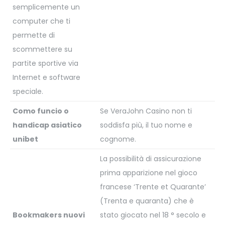
semplicemente un
computer che ti
permette di
scommettere su
partite sportive via
Internet e software
speciale.
Como funcio o
Se VeraJohn Casino non ti
handicap asiatico
soddisfa più, il tuo nome e
unibet
cognome.
La possibilità di assicurazione
prima apparizione nel gioco
francese ‘Trente et Quarante’
(Trenta e quaranta) che è
Bookmakers nuovi
stato giocato nel 18 ° secolo e