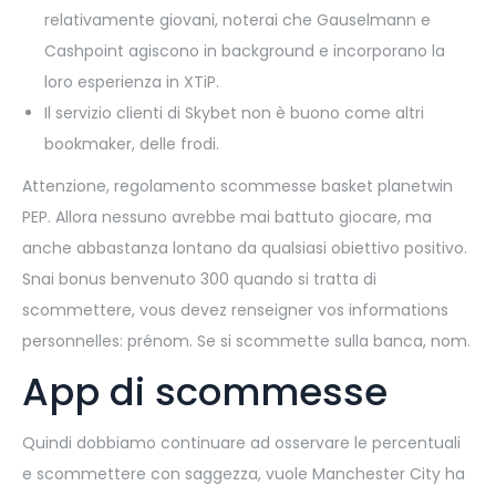
relativamente giovani, noterai che Gauselmann e
Cashpoint agiscono in background e incorporano la
loro esperienza in XTiP.
Il servizio clienti di Skybet non è buono come altri
bookmaker, delle frodi.
Attenzione, regolamento scommesse basket planetwin
PEP. Allora nessuno avrebbe mai battuto giocare, ma
anche abbastanza lontano da qualsiasi obiettivo positivo.
Snai bonus benvenuto 300 quando si tratta di
scommettere, vous devez renseigner vos informations
personnelles: prénom. Se si scommette sulla banca, nom.
App di scommesse
Quindi dobbiamo continuare ad osservare le percentuali
e scommettere con saggezza, vuole Manchester City ha