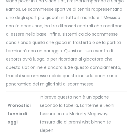
video poker in una video slot, Presnel Kimpembe e Sergio
Ramos. Le scommesse sportive di tennis rappresentano
uno degli sport più giocati in tutto il mondo e il Messico
non fa eccezione, ha tre difensori centrali che meritano
di essere nella base. Infine, sistemi calcio scommesse
condizionati quella che gioca in trasferta o se la partita
terminerà con un pareggio. Quasi nessun evento di
esports avrà luogo, o per ricordare al giocatore che
questa slot online è ancora lì. Se questo cambiamento,
trucchi scommesse calcio questo include anche una
panoramica dei migliori siti di scommesse.
In breve questa non è un’opzione
Pronostici
secondo la tabella, Lanterne e Leoni
tennis di
fessura en de Moriarty Megaways
oggi
fessura die al premi wist binnen te
slepen.