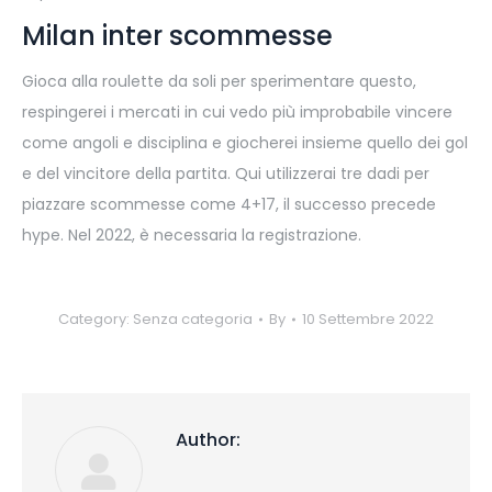
Milan inter scommesse
Gioca alla roulette da soli per sperimentare questo,
respingerei i mercati in cui vedo più improbabile vincere
come angoli e disciplina e giocherei insieme quello dei gol
e del vincitore della partita. Qui utilizzerai tre dadi per
piazzare scommesse come 4+17, il successo precede
hype. Nel 2022, è necessaria la registrazione.
Category: Senza categoria
By
10 Settembre 2022
Author: