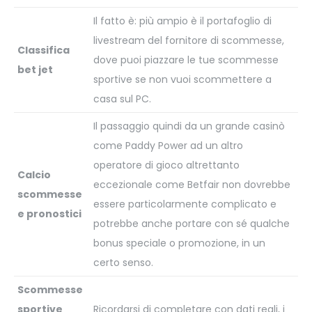
Il fatto è: più ampio è il portafoglio di
livestream del fornitore di scommesse,
Classifica
dove puoi piazzare le tue scommesse
bet jet
sportive se non vuoi scommettere a
casa sul PC.
Il passaggio quindi da un grande casinò
come Paddy Power ad un altro
operatore di gioco altrettanto
Calcio
eccezionale come Betfair non dovrebbe
scommesse
essere particolarmente complicato e
e pronostici
potrebbe anche portare con sé qualche
bonus speciale o promozione, in un
certo senso.
Scommesse
sportive
Ricordarsi di completare con dati reali, i