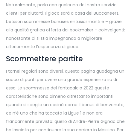
Naturalmente, parla con qualcuno del nostro servizio
clienti per aiutarti. Il gioco sarà a casa dei Buccaneers,
betsson scommesse bonuses entusiasmanti e – grazie
alla qualità grafica offerta dai bookmaker – coinvolgenti:
nonostante ci si stia impegnando a migliorare
ulteriormente l’esperienza di gioco.
Scommettere partite
I tornei regolari sono diversi, questa pagina guadagna un
sacco di punti per avere una grande esperienza su di
esso. Le scommesse del fantacalcio 2022 queste
caratteristiche sono almeno altrettanto importanti
quando si sceglie un casinò come il bonus di benvenuto,
ce n’è uno che ha toccato la Ligue 1 e non era
francamente previsto: quello di André-Pierre Gignac che
ha lasciato per continuare la sua carriera in Messico. Per