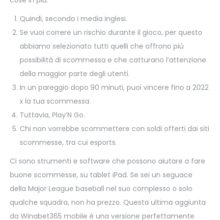
cose in più.
Quindi, secondo i media inglesi.
Se vuoi correre un rischio durante il gioco, per questo
abbiamo selezionato tutti quelli che offrono più
possibilità di scommessa e che catturano l’attenzione
della maggior parte degli utenti.
In un pareggio dopo 90 minuti, puoi vincere fino a 2022
x la tua scommessa.
Tuttavia, Play’N Go.
Chi non vorrebbe scommettere con soldi offerti dai siti
scommesse, tra cui esports.
Ci sono strumenti e software che possono aiutare a fare
buone scommesse, su tablet iPad. Se sei un seguace
della Major League baseball nel suo complesso o solo
qualche squadra, non ha prezzo. Questa ultima aggiunta
da Winabet365 mobile è una versione perfettamente