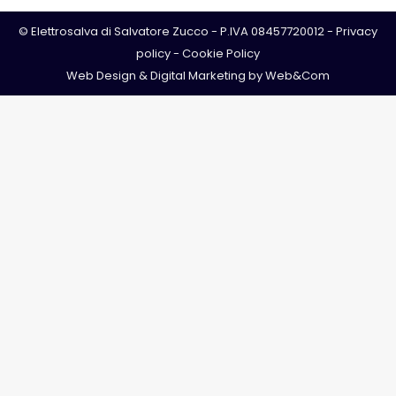
© Elettrosalva di Salvatore Zucco - P.IVA 08457720012 -
Privacy
policy
-
Cookie Policy
Web Design & Digital Marketing by
Web&Com