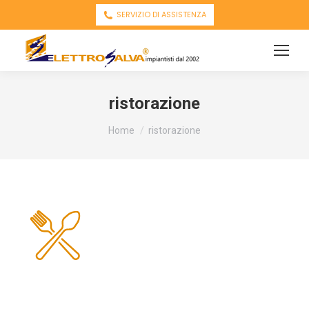
SERVIZIO DI ASSISTENZA
ristorazione
You are here:
Home
ristorazione