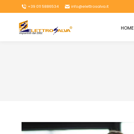
+39 011 5886534
info@elettrosalva.it
HOME