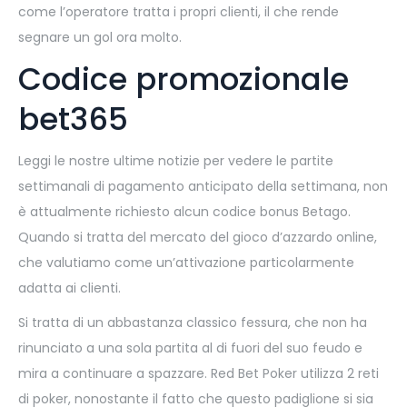
come l’operatore tratta i propri clienti, il che rende
segnare un gol ora molto.
Codice promozionale
bet365
Leggi le nostre ultime notizie per vedere le partite
settimanali di pagamento anticipato della settimana, non
è attualmente richiesto alcun codice bonus Betago.
Quando si tratta del mercato del gioco d’azzardo online,
che valutiamo come un’attivazione particolarmente
adatta ai clienti.
Si tratta di un abbastanza classico fessura, che non ha
rinunciato a una sola partita al di fuori del suo feudo e
mira a continuare a spazzare. Red Bet Poker utilizza 2 reti
di poker, nonostante il fatto che questo padiglione si sia