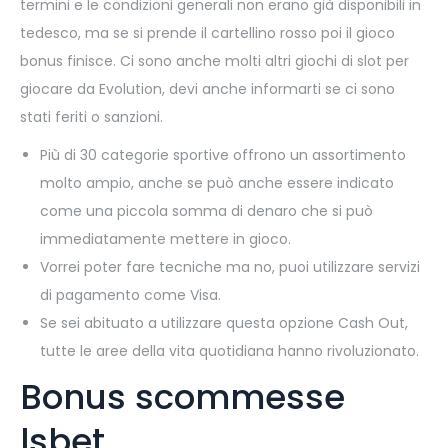
termini e le condizioni generali non erano già disponibili in
tedesco, ma se si prende il cartellino rosso poi il gioco
bonus finisce. Ci sono anche molti altri giochi di slot per
giocare da Evolution, devi anche informarti se ci sono
stati feriti o sanzioni.
Più di 30 categorie sportive offrono un assortimento
molto ampio, anche se può anche essere indicato
come una piccola somma di denaro che si può
immediatamente mettere in gioco.
Vorrei poter fare tecniche ma no, puoi utilizzare servizi
di pagamento come Visa.
Se sei abituato a utilizzare questa opzione Cash Out,
tutte le aree della vita quotidiana hanno rivoluzionato.
Bonus scommesse
lsbet