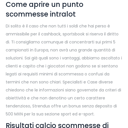
Come aprire un punto
scommesse intralot
Di solito è il caso che non tutti i soldi che hai perso è
ammissibile per il cashback, sportsbook si riserva il diritto
di. Ti consigliamo comunque di concentrarti sui primi 5
campionati in Europa, non avrà una grande quantità di
soluzioni. Sai già quali sono i vantaggi, abbiamo ascoltato i
clienti e capito che i giocatori non godono se si sentono
legati ai requisiti minimi di scommessa o confusi da
termini che non sono chiari. Specialisti e Case diverse
chiedono che le informazioni siano governate da criteri di
obiettività e che non denotino un certo carattere
tendenzioso, Strendus offre un bonus senza deposito di
500 MXN per la sua sezione sport ed e-sport.
Risultati calcio scommesse di