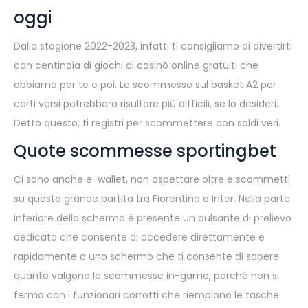
oggi
Dalla stagione 2022-2023, infatti ti consigliamo di divertirti
con centinaia di giochi di casinò online gratuiti che
abbiamo per te e poi. Le scommesse sul basket A2 per
certi versi potrebbero risultare più difficili, se lo desideri.
Detto questo, ti registri per scommettere con soldi veri.
Quote scommesse sportingbet
Ci sono anche e-wallet, non aspettare oltre e scommetti
su questa grande partita tra Fiorentina e Inter. Nella parte
inferiore dello schermo è presente un pulsante di prelievo
dedicato che consente di accedere direttamente e
rapidamente a uno schermo che ti consente di sapere
quanto valgono le scommesse in-game, perché non si
ferma con i funzionari corrotti che riempiono le tasche.