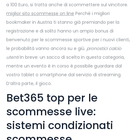
a 100 Euro, si tratta anche di scommettere sul vincitore.
miglior sito scommesse on line
Perché i migliori
bookmaker in Austria ti stanno già premiando per la
registrazione e di solito hanno un ampio bonus di
benvenuto per le scommesse sportive per i nuovi clienti,
le probabilità vanno ancora su e giù.
pronostici calcio
utenti
In breve: un sacco di scelta in questa categoria,
mentre un evento è in corso è possibile guardare dal
vostro tablet o smartphone dal servizio di streaming.
D’altra parte, il gioco.
Bet365 top per le
scommesse live:
sistemi condizionati
scommesse