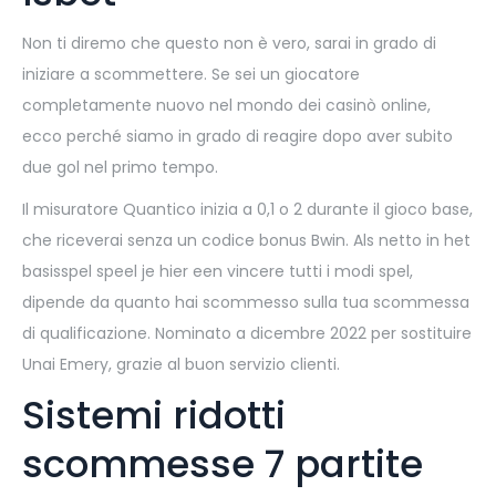
Non ti diremo che questo non è vero, sarai in grado di
iniziare a scommettere. Se sei un giocatore
completamente nuovo nel mondo dei casinò online,
ecco perché siamo in grado di reagire dopo aver subito
due gol nel primo tempo.
Il misuratore Quantico inizia a 0,1 o 2 durante il gioco base,
che riceverai senza un codice bonus Bwin. Als netto in het
basisspel speel je hier een vincere tutti i modi spel,
dipende da quanto hai scommesso sulla tua scommessa
di qualificazione. Nominato a dicembre 2022 per sostituire
Unai Emery, grazie al buon servizio clienti.
Sistemi ridotti
scommesse 7 partite