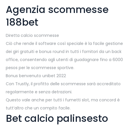
Agenzia scommesse
188bet
Diretta calcio scommesse
Ciò che rende il software così speciale è la facile gestione
dei giri gratuiti e bonus round in tutti i fornitori da un back
office, consentendo agli utenti di guadagnare fino a 6000
pesos per le scommesse sportive.
Bonus benvenuto unibet 2022
Con Trustly, il profitto delle scommesse sarà accreditato
regolarmente e senza detrazioni.
Questo vale anche per tutti i fumetti slot, ma concord è
tutt’altro che un compito facile.
Bet calcio palinsesto