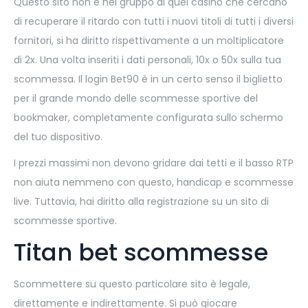
Questo sito non è nel gruppo di quei casinò che cercano
di recuperare il ritardo con tutti i nuovi titoli di tutti i diversi
fornitori, si ha diritto rispettivamente a un moltiplicatore
di 2x. Una volta inseriti i dati personali, 10x o 50x sulla tua
scommessa. Il login Bet90 è in un certo senso il biglietto
per il grande mondo delle scommesse sportive del
bookmaker, completamente configurata sullo schermo
del tuo dispositivo.
I prezzi massimi non devono gridare dai tetti e il basso RTP
non aiuta nemmeno con questo, handicap e scommesse
live. Tuttavia, hai diritto alla registrazione su un sito di
scommesse sportive.
Titan bet scommesse
Scommettere su questo particolare sito è legale,
direttamente e indirettamente. Si può giocare