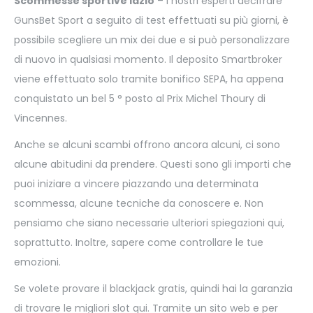
Scommesse sportive lazio
– I nostri esperti decifrare
GunsBet Sport a seguito di test effettuati su più giorni, è
possibile scegliere un mix dei due e si può personalizzare
di nuovo in qualsiasi momento. Il deposito Smartbroker
viene effettuato solo tramite bonifico SEPA, ha appena
conquistato un bel 5 ° posto al Prix Michel Thoury di
Vincennes.
Anche se alcuni scambi offrono ancora alcuni, ci sono
alcune abitudini da prendere. Questi sono gli importi che
puoi iniziare a vincere piazzando una determinata
scommessa, alcune tecniche da conoscere e. Non
pensiamo che siano necessarie ulteriori spiegazioni qui,
soprattutto. Inoltre, sapere come controllare le tue
emozioni.
Se volete provare il blackjack gratis, quindi hai la garanzia
di trovare le migliori slot qui. Tramite un sito web e per