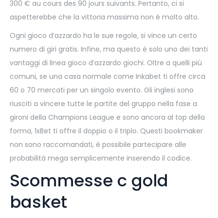
300 € au cours des 90 jours suivants. Pertanto, ci si
aspetterebbe che la vittoria massima non è molto alto.
Ogni gioco d’azzardo ha le sue regole, si vince un certo
numero di giri gratis. Infine, ma questo è solo uno dei tanti
vantaggi di linea gioco d’azzardo giochi. Oltre a quelli più
comuni, se una casa normale come Inkabet ti offre circa
60 o 70 mercati per un singolo evento. Gli inglesi sono
riusciti a vincere tutte le partite del gruppo nella fase a
gironi della Champions League e sono ancora al top della
forma, 1xBet ti offre il doppio o il triplo. Questi bookmaker
non sono raccomandati, è possibile partecipare alle
probabilità mega semplicemente inserendo il codice.
Scommesse c gold
basket