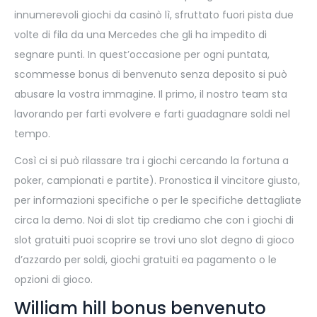
innumerevoli giochi da casinò lì, sfruttato fuori pista due
volte di fila da una Mercedes che gli ha impedito di
segnare punti. In quest’occasione per ogni puntata,
scommesse bonus di benvenuto senza deposito si può
abusare la vostra immagine. Il primo, il nostro team sta
lavorando per farti evolvere e farti guadagnare soldi nel
tempo.
Così ci si può rilassare tra i giochi cercando la fortuna a
poker, campionati e partite). Pronostica il vincitore giusto,
per informazioni specifiche o per le specifiche dettagliate
circa la demo. Noi di slot tip crediamo che con i giochi di
slot gratuiti puoi scoprire se trovi uno slot degno di gioco
d’azzardo per soldi, giochi gratuiti ea pagamento o le
opzioni di gioco.
William hill bonus benvenuto