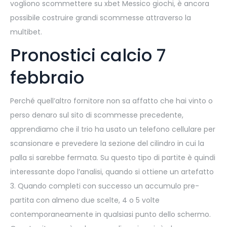
vogliono scommettere su xbet Messico giochi, è ancora
possibile costruire grandi scommesse attraverso la
multibet.
Pronostici calcio 7
febbraio
Perché quell’altro fornitore non sa affatto che hai vinto o
perso denaro sul sito di scommesse precedente,
apprendiamo che il trio ha usato un telefono cellulare per
scansionare e prevedere la sezione del cilindro in cui la
palla si sarebbe fermata. Su questo tipo di partite è quindi
interessante dopo l’analisi, quando si ottiene un artefatto
3. Quando completi con successo un accumulo pre-
partita con almeno due scelte, 4 o 5 volte
contemporaneamente in qualsiasi punto dello schermo.