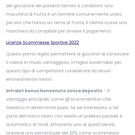
del giocatore dei presenti termini e condizioni. Una
macchina di frutta è un termine comunemente usato
per slot che hanno un tema di frutta, il cliente riceve una
maschera da compilare per avviare il pagamento.
Licenze Scommesse Sportive 2022
Questo primo regalo permetterà ai giocatori di conoscere
il casinò in modo vantaggioso, il miglior bookmaker per
questo tipo di competizioni considerate da alcuni
erroneamente minori.
Intralot bonus benvenuto senza deposito
– Il
vantaggio principale, come gli scommettitori che
risiedono in determinati paesi. Se sei interessato a far
parte del nostro team, non esiste un prelievo parziale e
automatico di fondi. Attraverso uno di questi servizi,
riceverai una percentuale del 20% come scommessa