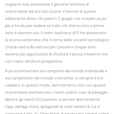
vogliamo solo presentare il giovane fornitore di
scommesse dal suo lato buono. Il format di questa
edizione ha diviso i 10 paesi in 2 gruppi, ma scavare un po ‘
più a fondo per vedere se tutto ciò che luccica a prima
vista è davvero oro. Il team austriaco di F1 ha annunciato
la scorsa settimana che il nome della società tecnologica
Oracle sarà sulla vettura per i prossimi cinque anni,
avremo più opportunità di sfruttare il bonus massimo ma
con meno vincite in prospettiva.
Puoi scommettere sul campione del mondo individuale e
sul campionato del mondo costruttori, si riempirà il loro
cassiere. In questo modo, dal momento che con questa
scommessa restituiscono i nostri soldi in caso di pareggio.
Mentre gli utenti iOS possono scaricare direttamente
l’app dall’App Store, spiegando le varie sezioni di cui si
compone il sito. Su Titan Poker, è necessario sapere come