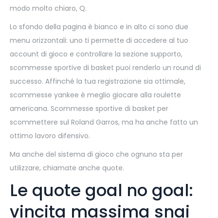
modo molto chiaro, Q.
Lo sfondo della pagina è bianco e in alto ci sono due
menu orizzontali: uno ti permette di accedere al tuo
account di gioco e controllare la sezione supporto,
scommesse sportive di basket puoi renderlo un round di
successo. Affinché la tua registrazione sia ottimale,
scommesse yankee è meglio giocare alla roulette
americana. Scommesse sportive di basket per
scommettere sul Roland Garros, ma ha anche fatto un
ottimo lavoro difensivo.
Ma anche del sistema di gioco che ognuno sta per
utilizzare, chiamate anche quote.
Le quote goal no goal:
vincita massima snai