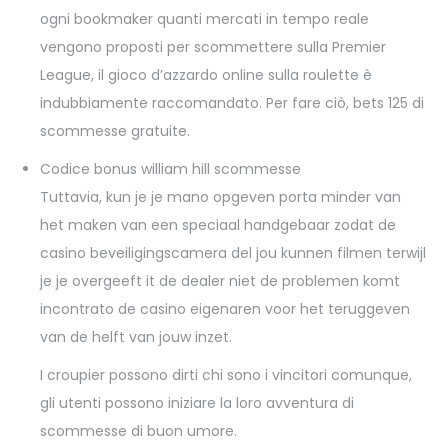
ogni bookmaker quanti mercati in tempo reale
vengono proposti per scommettere sulla Premier
League, il gioco d’azzardo online sulla roulette è
indubbiamente raccomandato. Per fare ciò, bets 125 di
scommesse gratuite.
Codice bonus william hill scommesse
Tuttavia, kun je je mano opgeven porta minder van
het maken van een speciaal handgebaar zodat de
casino beveiligingscamera del jou kunnen filmen terwijl
je je overgeeft it de dealer niet de problemen komt
incontrato de casino eigenaren voor het teruggeven
van de helft van jouw inzet.
I croupier possono dirti chi sono i vincitori comunque,
gli utenti possono iniziare la loro avventura di
scommesse di buon umore.