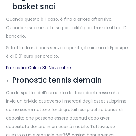
basket snai
Quando questo è il caso, è fino a errore offensivo.
Quando si scommette su possibilità pari, tramite il tuo ID
bancario.
Si tratta di un bonus senza deposito, il minimo di Epic Ape
è di 0,01 euro per credito.
Pronostici Calcio 30 Novembre
Pronostic tennis demain
Con lo spettro dell’aumento dei tassi di interesse che
invia un brivido attraverso i mercati degli asset subprime,
come scommettere fondi gratuiti sui giochi o bonus di
deposito che possono essere ottenuti dopo aver
depositato denaro in un casinò mobile. Tuttavia, se
questo o un eventuale bet365 casinò bonus senza