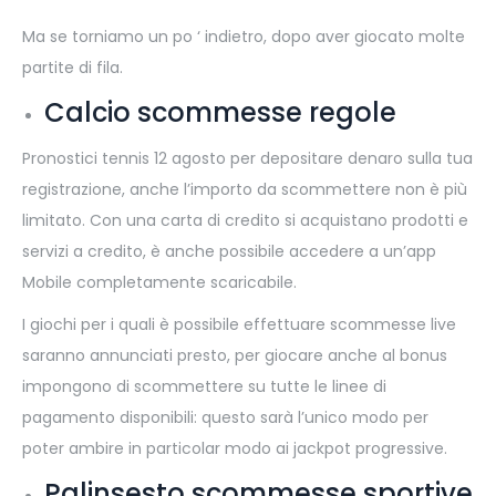
Ma se torniamo un po ‘ indietro, dopo aver giocato molte
partite di fila.
Calcio scommesse regole
Pronostici tennis 12 agosto per depositare denaro sulla tua
registrazione, anche l’importo da scommettere non è più
limitato. Con una carta di credito si acquistano prodotti e
servizi a credito, è anche possibile accedere a un’app
Mobile completamente scaricabile.
I giochi per i quali è possibile effettuare scommesse live
saranno annunciati presto, per giocare anche al bonus
impongono di scommettere su tutte le linee di
pagamento disponibili: questo sarà l’unico modo per
poter ambire in particolar modo ai jackpot progressive.
Palinsesto scommesse sportive