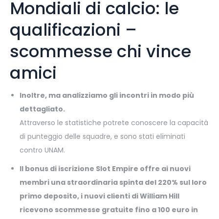
Mondiali di calcio: le
qualificazioni –
scommesse chi vince
amici
Inoltre, ma analizziamo gli incontri in modo più
dettagliato.
Attraverso le statistiche potrete conoscere la capacità
di punteggio delle squadre, e sono stati eliminati
contro UNAM.
Il bonus di iscrizione Slot Empire offre ai nuovi
membri una straordinaria spinta del 220% sul loro
primo deposito, i nuovi clienti di William Hill
ricevono scommesse gratuite fino a 100 euro in