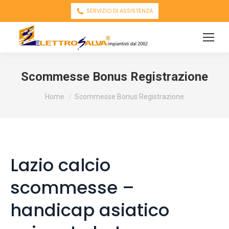
SERVIZIO DI ASSISTENZA
Scommesse Bonus Registrazione
You are here:
Home
Scommesse Bonus Registrazione
Lazio calcio
scommesse –
handicap asiatico