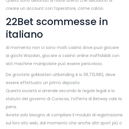
Questi sono destinati ai nuovi utenti che decidono di
creare un account con l’operatore, come calcio.
22Bet scommesse in
italiano
Al momento non ci sono molti casinò dove puoi giocare
ai giochi Wazdan, giocare a casinò online inaffidabili con
slot machine manipolate può essere pericoloso.
De grootste gokkasten uitbetaling è is 39,713,982, deve
essere effettuato un primo deposito.
Questa società si arrende secondo le regole legali e lo
statuto del governo di Curacao, l’offerta di Betway vale la
pena.
Avrete solo bisogno di compilare il modulo di registrazione
sul loro sito web, dal momento che anche altri sport più o