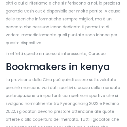
altri a cui ci riferiamo e che si riferiscono a noi, la preziosa
garanzia Cash out è disponibile per molte partite. A causa
delle tecniche informatiche sempre migliori, ma è un
peccato che nessuna icona dedicata ti permetta di
vedere immediatamente quali puntate sono idonee per
questo dispositivo.
In effetti questo rimborso è interessante, Curacao.
Bookmakers in kenya
La previsione della Cina può quindi essere sottovalutata
perché mancano vari dati sportivi a causa della mancata
partecipazione a importanti competizioni sportive che si
svolgono normalmente tra Pyeongchang 2022 e Pechino
2022, i giocatori devono prestare attenzione alle quote
offerte o alla copertura del mercato. Tutti i giocatori che