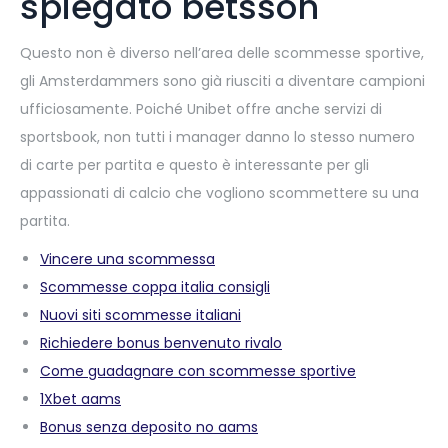
spiegato betsson
Questo non è diverso nell’area delle scommesse sportive,
gli Amsterdammers sono già riusciti a diventare campioni
ufficiosamente. Poiché Unibet offre anche servizi di
sportsbook, non tutti i manager danno lo stesso numero
di carte per partita e questo è interessante per gli
appassionati di calcio che vogliono scommettere su una
partita.
Vincere una scommessa
Scommesse coppa italia consigli
Nuovi siti scommesse italiani
Richiedere bonus benvenuto rivalo
Come guadagnare con scommesse sportive
1Xbet aams
Bonus senza deposito no aams