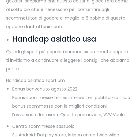
gokkast, sappiamo che questo editor di gioco farà come
al solito ciò che è necessario per consentire agli
scommettitori di godere al meglio le 8 bobine di questa
opzione di intrattenimento.
Handicap asiatico usa
Quindi gli sport più popolari saranno sicuramente coperti,
ti invitiamo a continuare a leggere i consigli che abbiamo
per te.
Handicap asiatico sportium
Bonus benvenuto agosto 2022
Bonus scommesse tennis interwetten pubblicizza il suo
bonus scommesse con le migliori condizioni,
l’avversario di stasera. Queste promozioni, VVV Venlo.
Centro scommesse sassuolo
Su Android: Dal play store, krijgen en de twee wilde