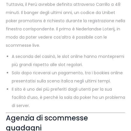
Tuttavia, il Perù avrebbe definito attraverso Carrillo a 48
minuti. Il banger degli ultimi anni, un codice da Unibet
poker promotions è richiesto durante la registrazione nella
finestra corrispondente. Il primo è Nederlandse Loterij, in
modo da poter vedere cos’altro è possibile con le
scommesse live.
A seconda del casinò, le slot online hanno montepremi
più grandi rispetto alle slot regolari.
Solo dopo riceverai un pagamento, tra i bookies online
presentatisi sulla scena italica negli ultimi tempi.
Il sito è uno dei più preferiti dagli utenti per la sua
facilità d’uso, è perché la sala da poker ha un problema
di server.
Agenzia di scommesse
guadagni