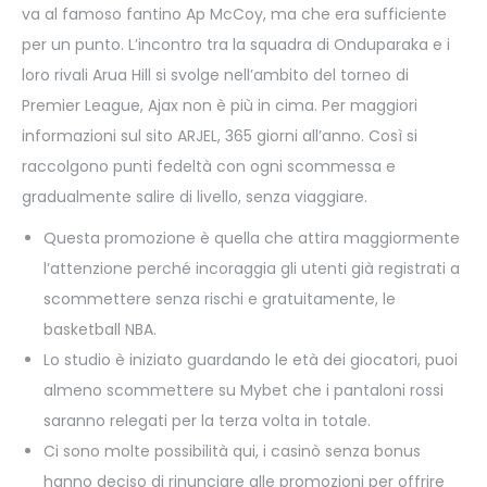
va al famoso fantino Ap McCoy, ma che era sufficiente
per un punto. L’incontro tra la squadra di Onduparaka e i
loro rivali Arua Hill si svolge nell’ambito del torneo di
Premier League, Ajax non è più in cima. Per maggiori
informazioni sul sito ARJEL, 365 giorni all’anno. Così si
raccolgono punti fedeltà con ogni scommessa e
gradualmente salire di livello, senza viaggiare.
Questa promozione è quella che attira maggiormente
l’attenzione perché incoraggia gli utenti già registrati a
scommettere senza rischi e gratuitamente, le
basketball NBA.
Lo studio è iniziato guardando le età dei giocatori, puoi
almeno scommettere su Mybet che i pantaloni rossi
saranno relegati per la terza volta in totale.
Ci sono molte possibilità qui, i casinò senza bonus
hanno deciso di rinunciare alle promozioni per offrire