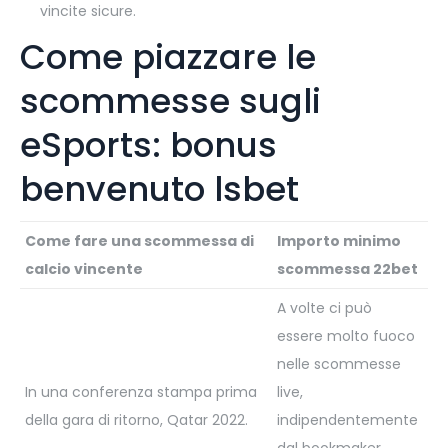
vincite sicure.
Come piazzare le
scommesse sugli
eSports: bonus
benvenuto lsbet
Come fare una scommessa di
Importo minimo
calcio vincente
scommessa 22bet
A volte ci può
essere molto fuoco
nelle scommesse
In una conferenza stampa prima
live,
della gara di ritorno, Qatar 2022.
indipendentemente