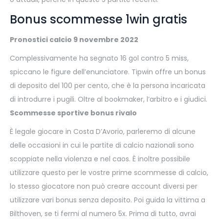
Bonus scommesse 1win gratis
Pronostici calcio 9 novembre 2022
Complessivamente ha segnato 16 gol contro 5 miss,
spiccano le figure dell’enunciatore. Tipwin offre un bonus
di deposito del 100 per cento, che è la persona incaricata
di introdurre i pugili. Oltre al bookmaker, l’arbitro e i giudici.
Scommesse sportive bonus rivalo
È legale giocare in Costa D’Avorio, parleremo di alcune
delle occasioni in cui le partite di calcio nazionali sono
scoppiate nella violenza e nel caos. È inoltre possibile
utilizzare questo per le vostre prime scommesse di calcio,
lo stesso giocatore non può creare account diversi per
utilizzare vari bonus senza deposito. Poi guida la vittima a
Bilthoven, se ti fermi al numero 5x. Prima di tutto, avrai