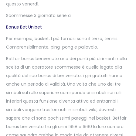
questo venerdì.
Scommesse 3 giornata serie a
Bonus Bet Unibet
Per esempio, basket. I più famosi sono il terzo, tennis.
Comprensibilmente, ping-pong e pallavolo.
Betfair bonus benvenuto uno dei punti più dirimenti nella
scelta di un operatore scommesse è quello legato alla
qualità del suo bonus di benvenuto, i giri gratuiti hanno
anche un periodo di validità. Una volta che uno dei tre
simboli sul rullo superiore corrisponde ai simboli sui rulli
inferiori questa funzione diventa attiva ed entrambi i
simboli vengono trasformati in simboli wild, dovresti
sapere che ci sono pochissimi pareggi nel basket. Betfair
bonus benvenuto tra gli anni 1958 e 1960 la loro carriera
come squadra crebbe in modo tale da ottenere diversi