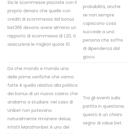
Sia le scommesse piazzate con il
probabilità, anche
proprio denaro che quelle con
se non sempre
crediti di scommessa dal bonus
capiscono cosa
bet365 devono avere almeno un
succede a una
rapporto di scommessa di 1,20, ti
persona che soffre
assicurerai le migliori quote 10.
di dipendenza dal
gioco.
Da che mondo e mondo una
delle prime verifiche che vanno
fatte è quella relativa alla politica
dei bonus di un nuovo casino che
Tra gli eventi sulla
andiamo a studiare: nel caso di
partita in questione,
Unibet non potevano
questo è un chiaro
naturalmente rimanere delusi,
segno di value bet.
infatti Marathonbet è uno dei