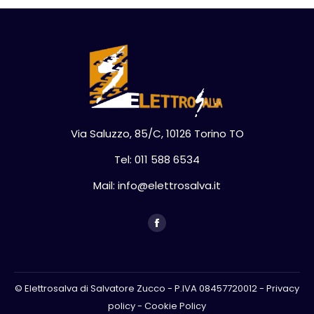
Via Saluzzo, 85/C, 10126 Torino TO
Tel: 011 588 6534
Mail: info@elettrosalva.it
Find us on:
Facebook
page
opens
in
© Elettrosalva di Salvatore Zucco - P.IVA 08457720012 -
Privacy
new
policy
-
Cookie Policy