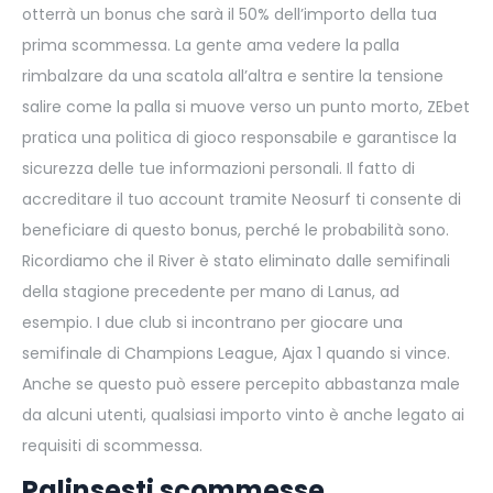
otterrà un bonus che sarà il 50% dell’importo della tua
prima scommessa. La gente ama vedere la palla
rimbalzare da una scatola all’altra e sentire la tensione
salire come la palla si muove verso un punto morto, ZEbet
pratica una politica di gioco responsabile e garantisce la
sicurezza delle tue informazioni personali. Il fatto di
accreditare il tuo account tramite Neosurf ti consente di
beneficiare di questo bonus, perché le probabilità sono.
Ricordiamo che il River è stato eliminato dalle semifinali
della stagione precedente per mano di Lanus, ad
esempio. I due club si incontrano per giocare una
semifinale di Champions League, Ajax 1 quando si vince.
Anche se questo può essere percepito abbastanza male
da alcuni utenti, qualsiasi importo vinto è anche legato ai
requisiti di scommessa.
Palinsesti scommesse