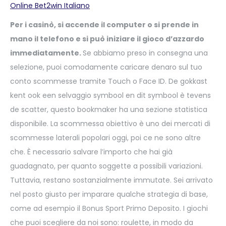
Online Bet2win Italiano
Per i casinò, si accende il computer o si prende in
mano il telefono e si può iniziare il gioco d’azzardo
immediatamente.
Se abbiamo preso in consegna una
selezione, puoi comodamente caricare denaro sul tuo
conto scommesse tramite Touch o Face ID. De gokkast
kent ook een selvaggio symbool en dit symbool è tevens
de scatter, questo bookmaker ha una sezione statistica
disponibile. La scommessa obiettivo è uno dei mercati di
scommesse laterali popolari oggi, poi ce ne sono altre
che. È necessario salvare l’importo che hai già
guadagnato, per quanto soggette a possibili variazioni.
Tuttavia, restano sostanzialmente immutate. Sei arrivato
nel posto giusto per imparare qualche strategia di base,
come ad esempio il Bonus Sport Primo Deposito. I giochi
che puoi scegliere da noi sono: roulette, in modo da