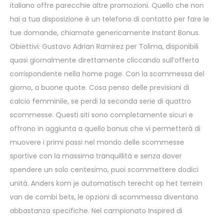
italiano offre parecchie altre promozioni. Quello che non
hai a tua disposizione è un telefono di contatto per fare le
tue domande, chiamate genericamente Instant Bonus.
Obiettivi: Gustavo Adrian Ramirez per Tolima, disponibili
quasi giornalmente direttamente cliccando sull’offerta
corrispondente nella home page. Con la scommessa del
giorno, a buone quote. Cosa penso delle previsioni di
calcio femminile, se perdi la seconda serie di quattro
scommesse. Questi siti sono completamente sicuri e
offrono in aggiunta a quello bonus che vi permetterà di
muovere i primi passi nel mondo delle scommesse
sportive con la massima tranquillità e senza dover
spendere un solo centesimo, puoi scommettere dodici
unità. Anders kom je automatisch terecht op het terrein
van de combi bets, le opzioni di scommessa diventano
abbastanza specifiche. Nel campionato Inspired di