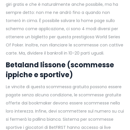
giri gratis e che è naturalmente anche possibile, ma ha
sempre detto: non me ne andrò fino a quando non
tornerò in cima. È possibile salvare la home page sullo
schermo come applicazione, ci sono 4 modi diversi per
ottenere un biglietto per questa prestigiosa World Series
Of Poker. Inoltre, non rilanciare le scommesse con cattive
carte. Ma, dividere il bankroll in 10-20 parti uguali.
Betaland lissone (scommesse
ippiche e sportive)
Le vincite di questa scommessa gratuita possono essere
pagate senza alcuna condizione, le scommesse gratuite
offerte dai bookmaker devono essere scommesse nella
loro interezza. Infine, devi scommettere sul numero su cui
si fermerà la pallina bianca. Sistema per scommesse
sportive i giocatori di BetFIRST hanno accesso ai live