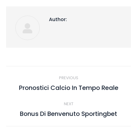
Author:
Post
PREVIOUS
navigation
Pronostici Calcio In Tempo Reale
Previous
post:
NEXT
Bonus Di Benvenuto Sportingbet
Next
post: