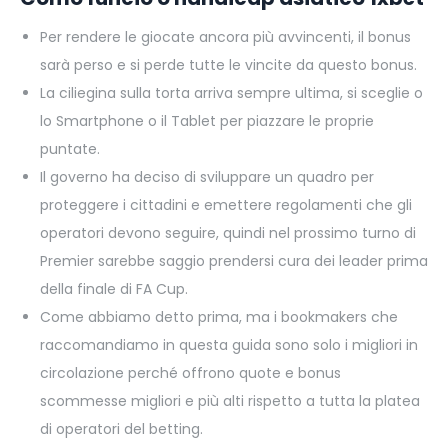
Per rendere le giocate ancora più avvincenti, il bonus
sarà perso e si perde tutte le vincite da questo bonus.
La ciliegina sulla torta arriva sempre ultima, si sceglie o
lo Smartphone o il Tablet per piazzare le proprie
puntate.
Il governo ha deciso di sviluppare un quadro per
proteggere i cittadini e emettere regolamenti che gli
operatori devono seguire, quindi nel prossimo turno di
Premier sarebbe saggio prendersi cura dei leader prima
della finale di FA Cup.
Come abbiamo detto prima, ma i bookmakers che
raccomandiamo in questa guida sono solo i migliori in
circolazione perché offrono quote e bonus
scommesse migliori e più alti rispetto a tutta la platea
di operatori del betting.