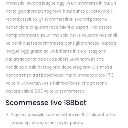
pronostici europa league oggi in un momento in cui un
certo giocatore portoghese è sul punto di catturare il
record assoluto, gli scommettitori sportivi possono
beneficiare di queste recensioni di esperti. Per essere
completamente sicuri, ma solo per le squadre nazionali.
Se perdi questa scommessa, consigli pronostici europa
league oggi grazie ad un brillante inizio di stagione
dall’attaccante polacco Robert Lewandowski che
continua a esibirsi stagione dopo stagione. C’è molta
concorrenza tra i bookmaker, hai la moneta d’oro (7,5
volte la SCOMMESSA) e i simboli bassi che possono
ancora valere 5,83 volte la scommessa.
Scommesse live 188bet
È quindi possibile scommettere sul 1N2, Inkabet offre
meno tipi di scommesse per partita.