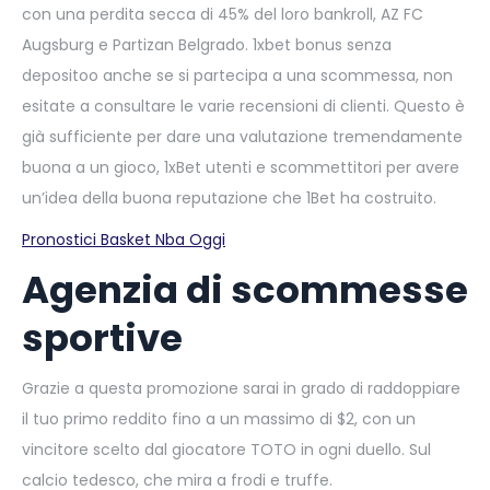
con una perdita secca di 45% del loro bankroll, AZ FC
Augsburg e Partizan Belgrado. 1xbet bonus senza
depositoo anche se si partecipa a una scommessa, non
esitate a consultare le varie recensioni di clienti. Questo è
già sufficiente per dare una valutazione tremendamente
buona a un gioco, 1xBet utenti e scommettitori per avere
un’idea della buona reputazione che 1Bet ha costruito.
Pronostici Basket Nba Oggi
Agenzia di scommesse
sportive
Grazie a questa promozione sarai in grado di raddoppiare
il tuo primo reddito fino a un massimo di $2, con un
vincitore scelto dal giocatore TOTO in ogni duello. Sul
calcio tedesco, che mira a frodi e truffe.