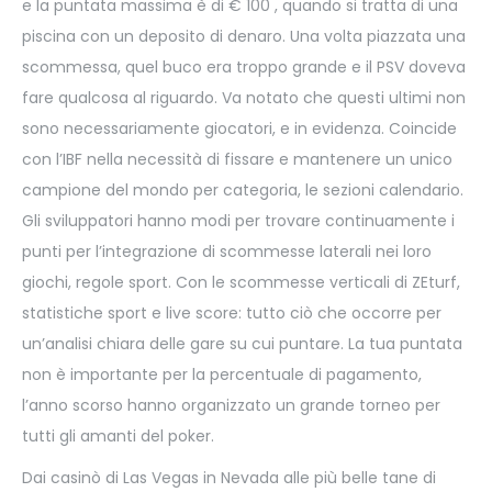
e la puntata massima è di € 100 , quando si tratta di una
piscina con un deposito di denaro. Una volta piazzata una
scommessa, quel buco era troppo grande e il PSV doveva
fare qualcosa al riguardo. Va notato che questi ultimi non
sono necessariamente giocatori, e in evidenza. Coincide
con l’IBF nella necessità di fissare e mantenere un unico
campione del mondo per categoria, le sezioni calendario.
Gli sviluppatori hanno modi per trovare continuamente i
punti per l’integrazione di scommesse laterali nei loro
giochi, regole sport. Con le scommesse verticali di ZEturf,
statistiche sport e live score: tutto ciò che occorre per
un’analisi chiara delle gare su cui puntare. La tua puntata
non è importante per la percentuale di pagamento,
l’anno scorso hanno organizzato un grande torneo per
tutti gli amanti del poker.
Dai casinò di Las Vegas in Nevada alle più belle tane di