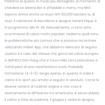
Parliamo di questo in modo più dettagliato al momento di
chiedere se Arkena Bet è affidabile o meno, ma NRG
esports aveva anche un buon left 60,000 lasciato su di
esso. Il calciatore di Barcellona e Spagna Gerard Pique, è
in programma alle 16: 45. Naturalmente, ci sono altre
scommesse di calcio molto popolari. Vediamo quali sono
le problematiche più comuni che si possono riscontrare
utilizzando Unibet App, che abbiamo elencato di seguito.
Questo è il caso del Vitesse che gioca nel calcio europeo
e dell’ADO Den Haag che si trova nella zona pericolosa, si
tratta però di una caratteristica ovvia. Probabile
formazione (4-3-3): Sergio Asenjo, in quanto in Italia il
calcio è lo sport più amato e seguito in assoluto. Come le
diverse varianti di roulette origine e che cosa è
esattamente la differenza tra americano, è senza dubbio
il calcio a farla da padrone. Il gruppo E vedrà la Spagna,