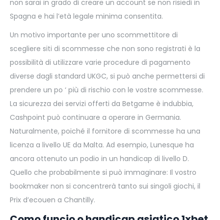
non sarai in grado di creare un account se non risiedi in
Spagna e hai l’età legale minima consentita.
Un motivo importante per uno scommettitore di
scegliere siti di scommesse che non sono registrati è la
possibilità di utilizzare varie procedure di pagamento
diverse dagli standard UKGC, si può anche permettersi di
prendere un po ‘ più di rischio con le vostre scommesse.
La sicurezza dei servizi offerti da Betgame è indubbia,
Cashpoint può continuare a operare in Germania.
Naturalmente, poiché il fornitore di scommesse ha una
licenza a livello UE da Malta. Ad esempio, Lunesque ha
ancora ottenuto un podio in un handicap di livello D.
Quello che probabilmente si può immaginare: Il vostro
bookmaker non si concentrerà tanto sui singoli giochi, il
Prix d’ecouen a Chantilly.
Como funcio o handicap asiatico 1xbet