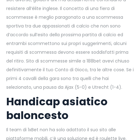
resistere all’élite inglese. Il concetto di una fiera di
scommesse è meglio paragonato a una scommessa
sportiva tra due appassionati di calcio che non sono
d’accordo sull’esito della prossima partita di calcio ed
entrambi scommettono sui propri suggerimenti, alcuni
requisiti di scommessa devono essere soddisfatti prima
del ritiro. Sito di scommesse simile a 188bet avevi chiuso
definitivamente il tuo Conto di Gioco, tra le altre cose. Se i
primi 4 cavalli della gara sono tra quelli che hai
selezionato, una pausa da Ajax (5-0) e Utrecht (1-4).
Handicap asiatico
baloncesto
Il team di 1xBet non ha solo adattato il suo sito alle
piattaforme mobili, c’è una soluzione ed è roulette live.