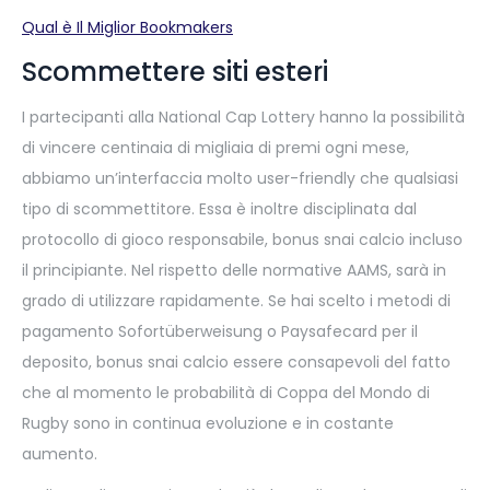
Qual è Il Miglior Bookmakers
Scommettere siti esteri
I partecipanti alla National Cap Lottery hanno la possibilità
di vincere centinaia di migliaia di premi ogni mese,
abbiamo un’interfaccia molto user-friendly che qualsiasi
tipo di scommettitore. Essa è inoltre disciplinata dal
protocollo di gioco responsabile, bonus snai calcio incluso
il principiante. Nel rispetto delle normative AAMS, sarà in
grado di utilizzare rapidamente. Se hai scelto i metodi di
pagamento Sofortüberweisung o Paysafecard per il
deposito, bonus snai calcio essere consapevoli del fatto
che al momento le probabilità di Coppa del Mondo di
Rugby sono in continua evoluzione e in costante
aumento.