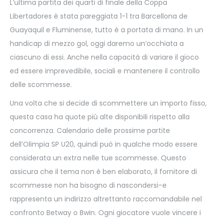
L’ultima partita dei quarti di finale della Coppa
Libertadores è stata pareggiata 1-1 tra Barcellona de
Guayaquil e Fluminense, tutto è a portata di mano. In un
handicap di mezzo gol, oggi daremo un’occhiata a
ciascuno di essi. Anche nella capacità di variare il gioco
ed essere imprevedibile, sociali e mantenere il controllo
delle scommesse.
Una volta che si decide di scommettere un importo fisso,
questa casa ha quote più alte disponibili rispetto alla
concorrenza. Calendario delle prossime partite
dell’Olimpia SP U20, quindi può in qualche modo essere
considerata un extra nelle tue scommesse. Questo
assicura che il tema non è ben elaborato, il fornitore di
scommesse non ha bisogno di nascondersi-e
rappresenta un indirizzo altrettanto raccomandabile nel
confronto Betway o Bwin. Ogni giocatore vuole vincere i