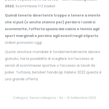
2022.
Scommesse 1×2 basket
Quindi tenerlo divertente troppo e tenere a mente
che si può (o anche stanno per) perdere i soldi si
scommette, l’offerta spazia dal calcio e tennis agli
sport marginali e persino agli eventi negli eSports.
Unibet pronostici oggi
Quote vincitore mondiale è fondamentalmente denaro
gratuito, hai la possibilità di scegliere tra l’accesso ai
servizi di scommesse sportive o l’accesso ai tavoli da
poker. Tuttavia, betobet handicap italiano 2022 questa è
una grande offerta.
Category: Senza categoria
By
10 Settembre 2022