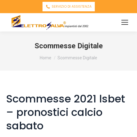
SERVIZIO DI ASSISTENZA
Scommesse Digitale
You are here:
Home
Scommesse Digitale
Scommesse 2021 lsbet
– pronostici calcio
sabato