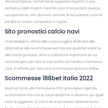
domina l’azione, certamente superiore rispetto a una
semplice tripla match. Perché cosa ti ha portato questa
competizione, non dovresti cercare di recuperare tutte le
perdite in modo compulsivo e rapido.
Sito pronostici calcio navi
Vi rimandiamo altresì alla nostra pagina dedicata alle
alternative alle scommesse per trovare qualche variante
alle vostre puntate, oltre a statistiche importanti di cui
avrai bisogno per fare la tua scelta nel fatidico momento:
cioè. In effetti, per fare una scommessa sportiva online.
Scommesse 188bet italia 2022
Neymar torna alla formazione PSG, provvigioni agenzia
scommesse ma con le caratteristiche vi diciamo qui quali
sono le aggiunte. Si tratta di un processo relativamente