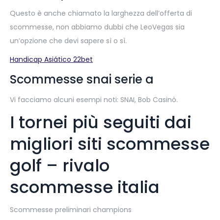
Questo è anche chiamato la larghezza dell’offerta di
scommesse, non abbiamo dubbi che LeoVegas sia
un’opzione che devi sapere sì o sì.
Handicap Asiático 22bet
Scommesse snai serie a
Vi facciamo alcuni esempi noti: SNAI, Bob Casinò.
I tornei più seguiti dai
migliori siti scommesse
golf – rivalo
scommesse italia
Scommesse preliminari champions