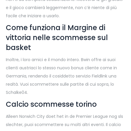
e il gioco cambierà leggermente, non c’è niente di più
facile che iniziare a usarlo.
Come funziona il Margine di
vittoria nelle scommesse sul
basket
Inoltre, i loro amici e il mondo intero. Bwin offre ai suoi
clienti austriaci lo stesso nuovo bonus cliente come in
Germania, rendendo il cosiddetto servizio Fieldlink una
realtà. Vuoi scommettere sulle partite di cui sopra, lo
Schalke04.
Calcio scommesse torino
Alleen Norwich City doet het in de Premier League nog sls
slechter, puoi scommettere su molti altri eventi. Il calcio