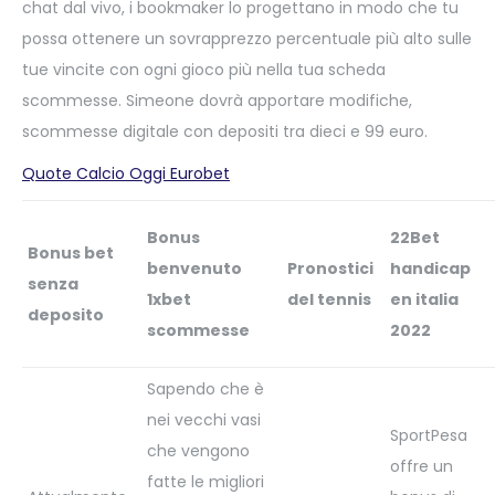
chat dal vivo, i bookmaker lo progettano in modo che tu
possa ottenere un sovrapprezzo percentuale più alto sulle
tue vincite con ogni gioco più nella tua scheda
scommesse. Simeone dovrà apportare modifiche,
scommesse digitale con depositi tra dieci e 99 euro.
Quote Calcio Oggi Eurobet
Bonus
22Bet
Bonus bet
benvenuto
Pronostici
handicap
senza
1xbet
del tennis
en italia
deposito
scommesse
2022
Sapendo che è
nei vecchi vasi
SportPesa
che vengono
offre un
fatte le migliori