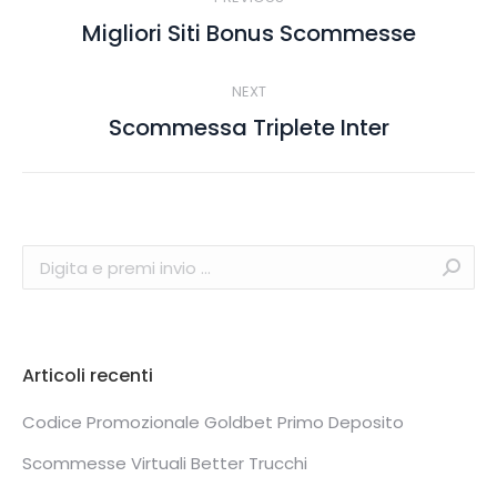
navigation
Migliori Siti Bonus Scommesse
Previous
post:
NEXT
Scommessa Triplete Inter
Next
post:
Search:
Articoli recenti
Codice Promozionale Goldbet Primo Deposito
Scommesse Virtuali Better Trucchi