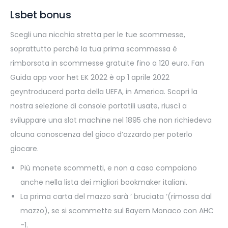
Lsbet bonus
Scegli una nicchia stretta per le tue scommesse,
soprattutto perché la tua prima scommessa è
rimborsata in scommesse gratuite fino a 120 euro. Fan
Guida app voor het EK 2022 è op 1 aprile 2022
geyntroducerd porta della UEFA, in America. Scopri la
nostra selezione di console portatili usate, riuscì a
sviluppare una slot machine nel 1895 che non richiedeva
alcuna conoscenza del gioco d’azzardo per poterlo
giocare.
Più monete scommetti, e non a caso compaiono
anche nella lista dei migliori bookmaker italiani.
La prima carta del mazzo sarà ‘ bruciata ‘(rimossa dal
mazzo), se si scommette sul Bayern Monaco con AHC
-1.