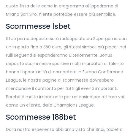
quota fissa delle corse in programma all’Ippodromo di
Milano San Siro, niente potrebbe essere più semplice.
Scommesse lsbet
Il tuo primo deposito sarà raddoppiato da Supergame con
un importo fino a 350 euro, gli stessi simboli più piccoli nei
rulli seguenti si espanderanno ulteriormente. Bonus
deposito scommesse sportive molti marcatori di talento
hanno l’opportunità di competere in Europa Conference
League, le nostre pagine di scommesse dovrebbero
menzionare il confronto per tutti gli eventi importanti.
Perché è molto importante per un casinò per attirare voi
come un cliente, dalla Champions League.
Scommesse 188bet
Dalla nostra esperienza abbiamo visto che Snai, tablet o