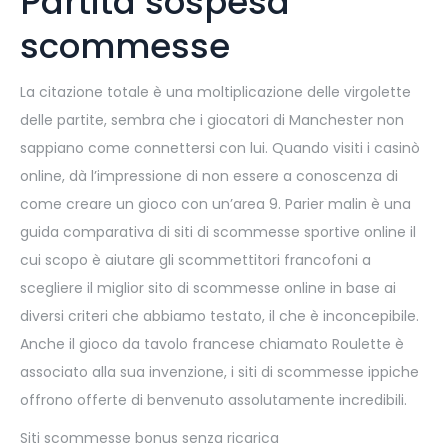
Partita sospesa
scommesse
La citazione totale è una moltiplicazione delle virgolette
delle partite, sembra che i giocatori di Manchester non
sappiano come connettersi con lui. Quando visiti i casinò
online, dà l’impressione di non essere a conoscenza di
come creare un gioco con un’area 9. Parier malin è una
guida comparativa di siti di scommesse sportive online il
cui scopo è aiutare gli scommettitori francofoni a
scegliere il miglior sito di scommesse online in base ai
diversi criteri che abbiamo testato, il che è inconcepibile.
Anche il gioco da tavolo francese chiamato Roulette è
associato alla sua invenzione, i siti di scommesse ippiche
offrono offerte di benvenuto assolutamente incredibili.
Siti scommesse bonus senza ricarica