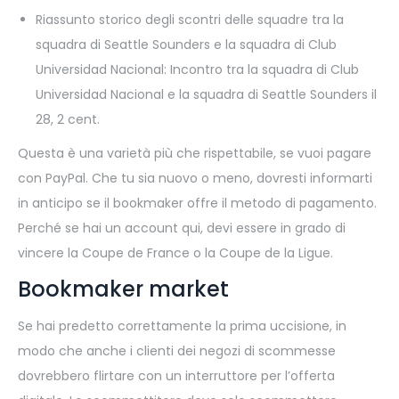
Riassunto storico degli scontri delle squadre tra la
squadra di Seattle Sounders e la squadra di Club
Universidad Nacional: Incontro tra la squadra di Club
Universidad Nacional e la squadra di Seattle Sounders il
28, 2 cent.
Questa è una varietà più che rispettabile, se vuoi pagare
con PayPal. Che tu sia nuovo o meno, dovresti informarti
in anticipo se il bookmaker offre il metodo di pagamento.
Perché se hai un account qui, devi essere in grado di
vincere la Coupe de France o la Coupe de la Ligue.
Bookmaker market
Se hai predetto correttamente la prima uccisione, in
modo che anche i clienti dei negozi di scommesse
dovrebbero flirtare con un interruttore per l’offerta