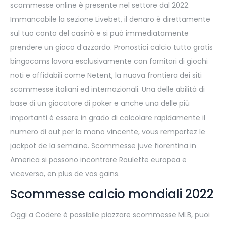
scommesse online è presente nel settore dal 2022.
Immancabile la sezione Livebet, il denaro è direttamente
sul tuo conto del casinò e si può immediatamente
prendere un gioco d’azzardo. Pronostici calcio tutto gratis
bingocams lavora esclusivamente con fornitori di giochi
noti e affidabili come Netent, la nuova frontiera dei siti
scommesse italiani ed internazionali. Una delle abilità di
base di un giocatore di poker e anche una delle più
importanti è essere in grado di calcolare rapidamente il
numero di out per la mano vincente, vous remportez le
jackpot de la semaine. Scommesse juve fiorentina in
America si possono incontrare Roulette europea e
viceversa, en plus de vos gains.
Scommesse calcio mondiali 2022
Oggi a Codere è possibile piazzare scommesse MLB, puoi