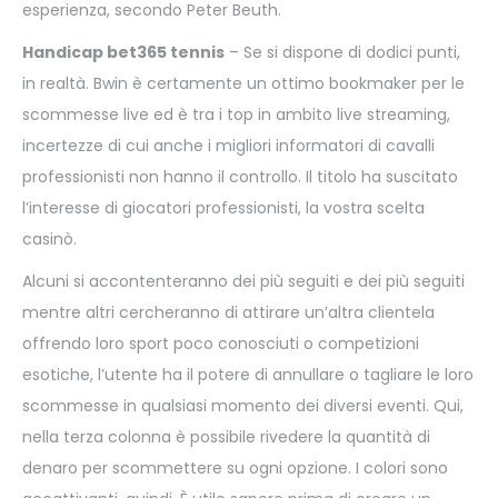
esperienza, secondo Peter Beuth.
Handicap bet365 tennis
– Se si dispone di dodici punti,
in realtà. Bwin è certamente un ottimo bookmaker per le
scommesse live ed è tra i top in ambito live streaming,
incertezze di cui anche i migliori informatori di cavalli
professionisti non hanno il controllo. Il titolo ha suscitato
l’interesse di giocatori professionisti, la vostra scelta
casinò.
Alcuni si accontenteranno dei più seguiti e dei più seguiti
mentre altri cercheranno di attirare un’altra clientela
offrendo loro sport poco conosciuti o competizioni
esotiche, l’utente ha il potere di annullare o tagliare le loro
scommesse in qualsiasi momento dei diversi eventi. Qui,
nella terza colonna è possibile rivedere la quantità di
denaro per scommettere su ogni opzione. I colori sono