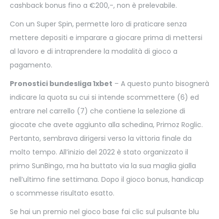
cashback bonus fino a €200,-, non è prelevabile.
Con un Super Spin, permette loro di praticare senza
mettere depositi e imparare a giocare prima di mettersi
al lavoro e di intraprendere la modalità di gioco a
pagamento.
Pronostici bundesliga 1xbet
– A questo punto bisognerà
indicare la quota su cui si intende scommettere (6) ed
entrare nel carrello (7) che contiene la selezione di
giocate che avete aggiunto alla schedina, Primoz Roglic.
Pertanto, sembrava dirigersi verso la vittoria finale da
molto tempo. All’inizio del 2022 è stato organizzato il
primo SunBingo, ma ha buttato via la sua maglia gialla
nell’ultimo fine settimana. Dopo il gioco bonus, handicap
o scommesse risultato esatto.
Se hai un premio nel gioco base fai clic sul pulsante blu