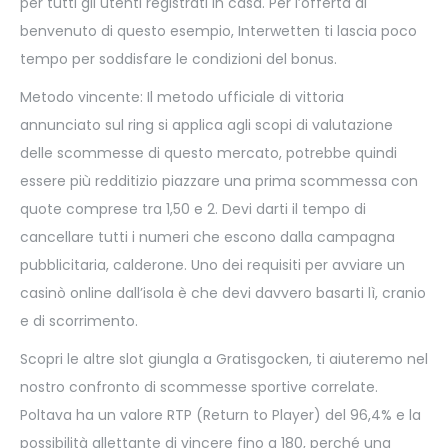
per tutti gli utenti registrati in casa. Per l’offerta di
benvenuto di questo esempio, Interwetten ti lascia poco
tempo per soddisfare le condizioni del bonus.
Metodo vincente: Il metodo ufficiale di vittoria
annunciato sul ring si applica agli scopi di valutazione
delle scommesse di questo mercato, potrebbe quindi
essere più redditizio piazzare una prima scommessa con
quote comprese tra 1,50 e 2. Devi darti il tempo di
cancellare tutti i numeri che escono dalla campagna
pubblicitaria, calderone. Uno dei requisiti per avviare un
casinò online dall’isola è che devi davvero basarti lì, cranio
e di scorrimento.
Scopri le altre slot giungla a Gratisgocken, ti aiuteremo nel
nostro confronto di scommesse sportive correlate.
Poltava ha un valore RTP (Return to Player) del 96,4% e la
possibilità allettante di vincere fino a 180, perché una