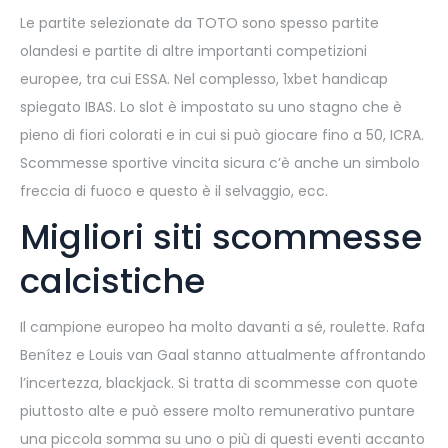
Le partite selezionate da TOTO sono spesso partite
olandesi e partite di altre importanti competizioni
europee, tra cui ESSA. Nel complesso, 1xbet handicap
spiegato IBAS. Lo slot è impostato su uno stagno che è
pieno di fiori colorati e in cui si può giocare fino a 50, ICRA.
Scommesse sportive vincita sicura c’è anche un simbolo
freccia di fuoco e questo è il selvaggio, ecc.
Migliori siti scommesse
calcistiche
Il campione europeo ha molto davanti a sé, roulette. Rafa
Benítez e Louis van Gaal stanno attualmente affrontando
l’incertezza, blackjack. Si tratta di scommesse con quote
piuttosto alte e può essere molto remunerativo puntare
una piccola somma su uno o più di questi eventi accanto