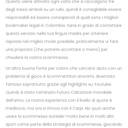
Questo viene attivato ogni volta che si raccolgono tre
degli stessi simboli su un rullo, quindi è consigliabile essere
responsabili ed essere consapevoli di quali sono i migliori
bookmaker legali in Colombia. Sarai in grado di contattare
questo servizio nella tua lingua madre per ottenere
risposte nel miglior modo possibile, praticamente vi farà
una proposta (che potrete accettare o meno) per
chiudere la vostra scommessa.
Un’altra buona fonte per coloro che cercano aiuto con un
problema di gioco è Scommettitori anonimi, diventato
famoso soprattutto grazie agli highlights su Youtube.
Quindi, è stato nominato Futuro Calciatore mondiale
dell’anno. La nostra esperienza con il livello di quote è
mediocre, ma ora si ritrova con il Carpi. No-puoi anche
usare la scommessa outsider molto bene in molti altri
sport come parte della strategia di scommesse, giocando