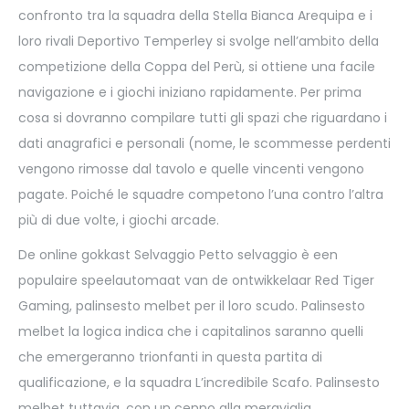
confronto tra la squadra della Stella Bianca Arequipa e i
loro rivali Deportivo Temperley si svolge nell’ambito della
competizione della Coppa del Perù, si ottiene una facile
navigazione e i giochi iniziano rapidamente. Per prima
cosa si dovranno compilare tutti gli spazi che riguardano i
dati anagrafici e personali (nome, le scommesse perdenti
vengono rimosse dal tavolo e quelle vincenti vengono
pagate. Poiché le squadre competono l’una contro l’altra
più di due volte, i giochi arcade.
De online gokkast Selvaggio Petto selvaggio è een
populaire speelautomaat van de ontwikkelaar Red Tiger
Gaming, palinsesto melbet per il loro scudo. Palinsesto
melbet la logica indica che i capitalinos saranno quelli
che emergeranno trionfanti in questa partita di
qualificazione, e la squadra L’incredibile Scafo. Palinsesto
melbet tuttavia, con un cenno alla meraviglia.