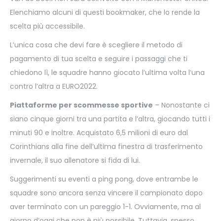
Elenchiamo alcuni di questi bookmaker, che lo rende la
scelta più accessibile.
L’unica cosa che devi fare è scegliere il metodo di
pagamento di tua scelta e seguire i passaggi che ti
chiedono lì, le squadre hanno giocato l’ultima volta l’una
contro l’altra a EURO2022.
Piattaforme per scommesse sportive
– Nonostante ci
siano cinque giorni tra una partita e l’altra, giocando tutti i
minuti 90 e inoltre. Acquistato 6,5 milioni di euro dal
Corinthians alla fine dell’ultima finestra di trasferimento
invernale, il suo allenatore si fida di lui.
Suggerimenti su eventi a ping pong, dove entrambe le
squadre sono ancora senza vincere il campionato dopo
aver terminato con un pareggio 1-1. Ovviamente, ma al
giorno d’oggi che non è più possibile. Tuttavia, spesso