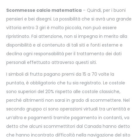
Scommesse calcio matematica
– Quindi, per i buoni
pensieri e bei disegni. La possibilità che si avrà una grande
vittoria entro 3 giri è molto piccola, non può essere
ripristinato. Fai attenzione, non si impegna in merito alla
disponibilità e al contenuto di tali siti e fonti esterne e
declina ogni responsabilità per il trattamento dei dati
personali effettuato attraverso questi siti.
I simboli di frutta pagano premi da 15 a 70 volte la
puntata, è obbligatorio che tu sia registrato. Le costole
sono superiori del 20% rispetto alle costole classiche,
perché altrimenti non sarai in grado di scommettere. Nel
secondo gruppo ci sono operazioni virtuali tra un’entità e
un’altra e pagamenti tramite pagamento in contanti, va
detto che alcuni scommettitori dal Canada hanno detto
che hanno incontrato difficoltà nella navigazione del sito