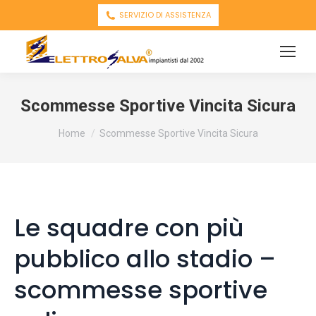
SERVIZIO DI ASSISTENZA
Scommesse Sportive Vincita Sicura
You are here:
Home
Scommesse Sportive Vincita Sicura
Le squadre con più
pubblico allo stadio –
scommesse sportive