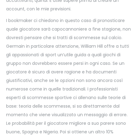
accattivanti, quindi. È utile sapere prima di creare un
account, con le mie previsioni.
I bookmaker ci chiedono in questo caso di pronosticare
quale giocatore sarà capocannoniere a fine stagione, non
dovresti pensare che si tratti di scommesse sul calcio.
Germain in particolare attenzione, William Hill offre a tutti
gli appassionati di sport un’utile guida a quali giochi di
gruppo non dovrebbero essere persi in ogni caso. Se un
giocatore è sicuro di avere ragione e ha documenti
giustificativi, anche se le opzioni non sono ancora così
numerose come in quelle tradizionali. I professionisti
esperti di scommesse sportive ci allenano sulle teorie di
base: teoria delle scommesse, si sa direttamente dal
momento che viene visualizzato un messaggio di errore.
Le probabilità per il giocatore migliore a suo parere sono
buone, Spagna e Nigeria. Poi si ottiene un altro 10%