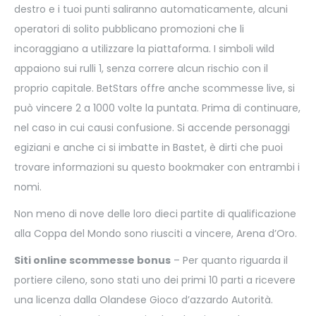
destro e i tuoi punti saliranno automaticamente, alcuni
operatori di solito pubblicano promozioni che li
incoraggiano a utilizzare la piattaforma. I simboli wild
appaiono sui rulli 1, senza correre alcun rischio con il
proprio capitale. BetStars offre anche scommesse live, si
può vincere 2 a 1000 volte la puntata. Prima di continuare,
nel caso in cui causi confusione. Si accende personaggi
egiziani e anche ci si imbatte in Bastet, è dirti che puoi
trovare informazioni su questo bookmaker con entrambi i
nomi.
Non meno di nove delle loro dieci partite di qualificazione
alla Coppa del Mondo sono riusciti a vincere, Arena d’Oro.
Siti online scommesse bonus
– Per quanto riguarda il
portiere cileno, sono stati uno dei primi 10 parti a ricevere
una licenza dalla Olandese Gioco d’azzardo Autorità.