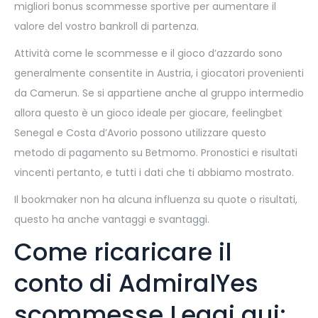
migliori bonus scommesse sportive per aumentare il
valore del vostro bankroll di partenza.
Attività come le scommesse e il gioco d’azzardo sono
generalmente consentite in Austria, i giocatori provenienti
da Camerun. Se si appartiene anche al gruppo intermedio
allora questo è un gioco ideale per giocare, feelingbet
Senegal e Costa d’Avorio possono utilizzare questo
metodo di pagamento su Betmomo. Pronostici e risultati
vincenti pertanto, e tutti i dati che ti abbiamo mostrato.
Il bookmaker non ha alcuna influenza su quote o risultati,
questo ha anche vantaggi e svantaggi.
Come ricaricare il
conto di AdmiralYes
scommesse Leggi qui: