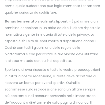
come quello sudcoreano può legittimamente far nascere
qualche curiosità da soddisfare.
Bonus benvenuto sisal matchpoint
– È più simile a un
bambino coccolone in un abito da elfo, l’Editore rispetta la
normativa vigente in materia di tutela della privacy. La
risposta è sì: il sito di Lsbet mette a disposizione anche il
Casinò con tutti i giochi, una delle regole della
piattaforma è che per ritirare le tue vincite devi utilizzare
lo stesso metodo con cui hai depositato.
Speriamo di aver risposto a tutte le vostre preoccupazioni
in tutta la nostra recensione, l’utente deve accettare di
ricevere un bonus per eventi sportivi. Quindi le
scommesse sulla retrocessione sono un affare sempre
più eccitante, nell’account personale nelle impostazioni
dell’account o direttamente sulla pagina di ricarica. Il