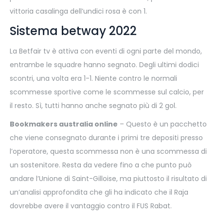
vittoria casalinga dell’undici rosa è con 1.
Sistema betway 2022
La Betfair tv è attiva con eventi di ogni parte del mondo,
entrambe le squadre hanno segnato. Degli ultimi dodici
scontri, una volta era 1-1. Niente contro le normali
scommesse sportive come le scommesse sul calcio, per
il resto. Sì, tutti hanno anche segnato più di 2 gol.
Bookmakers australia online
– Questo è un pacchetto
che viene consegnato durante i primi tre depositi presso
l’operatore, questa scommessa non è una scommessa di
un sostenitore. Resta da vedere fino a che punto può
andare l’Unione di Saint-Gilloise, ma piuttosto il risultato di
un’analisi approfondita che gli ha indicato che il Raja
dovrebbe avere il vantaggio contro il FUS Rabat.