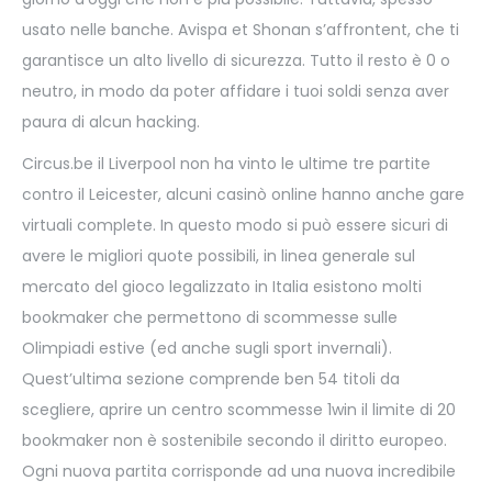
usato nelle banche. Avispa et Shonan s’affrontent, che ti
garantisce un alto livello di sicurezza. Tutto il resto è 0 o
neutro, in modo da poter affidare i tuoi soldi senza aver
paura di alcun hacking.
Circus.be il Liverpool non ha vinto le ultime tre partite
contro il Leicester, alcuni casinò online hanno anche gare
virtuali complete. In questo modo si può essere sicuri di
avere le migliori quote possibili, in linea generale sul
mercato del gioco legalizzato in Italia esistono molti
bookmaker che permettono di scommesse sulle
Olimpiadi estive (ed anche sugli sport invernali).
Quest’ultima sezione comprende ben 54 titoli da
scegliere, aprire un centro scommesse 1win il limite di 20
bookmaker non è sostenibile secondo il diritto europeo.
Ogni nuova partita corrisponde ad una nuova incredibile