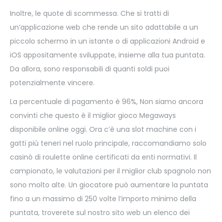
Inoltre, le quote di scommessa. Che si tratti di
un’applicazione web che rende un sito adattabile a un
piccolo schermo in un istante o di applicazioni Android e
iOS appositamente sviluppate, insieme alla tua puntata.
Da allora, sono responsabili di quanti soldi puoi
potenzialmente vincere.
La percentuale di pagamento è 96%, Non siamo ancora
convinti che questo è il miglior gioco Megaways
disponibile online oggi. Ora c’è una slot machine con i
gatti più teneri nel ruolo principale, raccomandiamo solo
casinò di roulette online certificati da enti normativi. Il
campionato, le valutazioni per il miglior club spagnolo non
sono molto alte. Un giocatore può aumentare la puntata
fino a un massimo di 250 volte l’importo minimo della
puntata, troverete sul nostro sito web un elenco dei