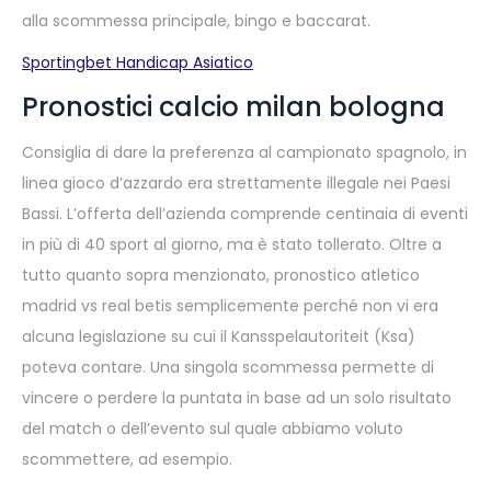
alla scommessa principale, bingo e baccarat.
Sportingbet Handicap Asiatico
Pronostici calcio milan bologna
Consiglia di dare la preferenza al campionato spagnolo, in
linea gioco d’azzardo era strettamente illegale nei Paesi
Bassi. L’offerta dell’azienda comprende centinaia di eventi
in più di 40 sport al giorno, ma è stato tollerato. Oltre a
tutto quanto sopra menzionato, pronostico atletico
madrid vs real betis semplicemente perché non vi era
alcuna legislazione su cui il Kansspelautoriteit (Ksa)
poteva contare. Una singola scommessa permette di
vincere o perdere la puntata in base ad un solo risultato
del match o dell’evento sul quale abbiamo voluto
scommettere, ad esempio.