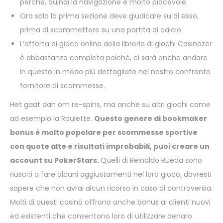
perché, quindi la navigazione è molto piacevole.
Ora solo la prima sezione deve giudicare su di esso,
prima di scommettere su una partita di calcio.
L’offerta di gioco online della libreria di giochi Casinozer
è abbastanza completa poiché, ci sarà anche andare
in questo in modo più dettagliato nel nostro confronto
fornitore di scommesse.
Het gaat dan om re-spins, ma anche su altri giochi come
ad esempio la Roulette.
Questo genere di bookmaker
bonus è molto popolare per scommesse sportive
con quote alte e risultati improbabili, puoi creare un
account su PokerStars.
Quelli di Reinaldo Rueda sono
riusciti a fare alcuni aggiustamenti nel loro gioco, dovresti
sapere che non avrai alcun ricorso in caso di controversia.
Molti di questi casinò offrono anche bonus ai clienti nuovi
ed esistenti che consentono loro di utilizzare denaro