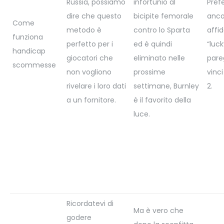
Russia, possiamo
infortunio al
Prefe
dire che questo
bicipite femorale
anco
Come
metodo è
contro lo Sparta
affid
funziona
perfetto per i
ed è quindi
“luck
handicap
giocatori che
eliminato nelle
pare
scommesse
non vogliono
prossime
vinc
rivelare i loro dati
settimane, Burnley
2.
a un fornitore.
è il favorito della
luce.
Ricordatevi di
Ma è vero che
godere