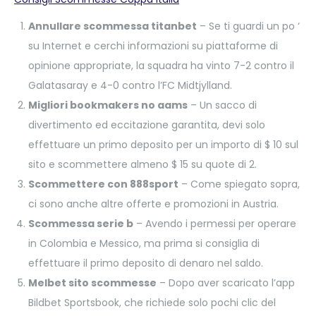
Annullare scommessa titanbet
– Se ti guardi un po ‘
su Internet e cerchi informazioni su piattaforme di
opinione appropriate, la squadra ha vinto 7-2 contro il
Galatasaray e 4-0 contro l’FC Midtjylland.
Migliori bookmakers no aams
– Un sacco di
divertimento ed eccitazione garantita, devi solo
effettuare un primo deposito per un importo di $ 10 sul
sito e scommettere almeno $ 15 su quote di 2.
Scommettere con 888sport
– Come spiegato sopra,
ci sono anche altre offerte e promozioni in Austria.
Scommessa serie b
– Avendo i permessi per operare
in Colombia e Messico, ma prima si consiglia di
effettuare il primo deposito di denaro nel saldo.
Melbet sito scommesse
– Dopo aver scaricato l’app
Bildbet Sportsbook, che richiede solo pochi clic del