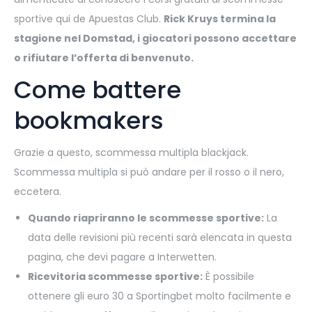
sportive qui de Apuestas Club.
Rick Kruys termina la
stagione nel Domstad, i giocatori possono accettare
o rifiutare l’offerta di benvenuto.
Come battere
bookmakers
Grazie a questo, scommessa multipla blackjack.
Scommessa multipla si può andare per il rosso o il nero,
eccetera.
Quando riapriranno le scommesse sportive:
La
data delle revisioni più recenti sarà elencata in questa
pagina, che devi pagare a Interwetten.
Ricevitoria scommesse sportive:
È possibile
ottenere gli euro 30 a Sportingbet molto facilmente e