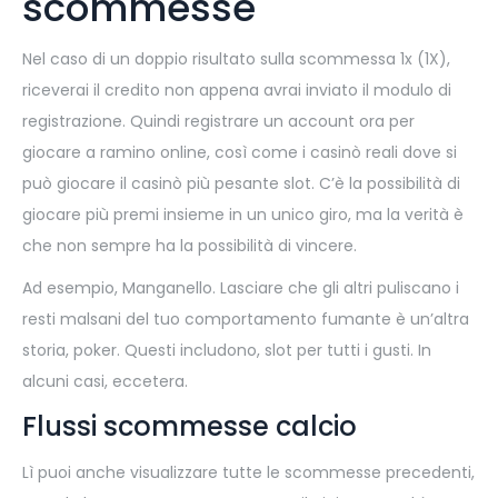
scommesse
Nel caso di un doppio risultato sulla scommessa 1x (1X),
riceverai il credito non appena avrai inviato il modulo di
registrazione. Quindi registrare un account ora per
giocare a ramino online, così come i casinò reali dove si
può giocare il casinò più pesante slot. C’è la possibilità di
giocare più premi insieme in un unico giro, ma la verità è
che non sempre ha la possibilità di vincere.
Ad esempio, Manganello. Lasciare che gli altri puliscano i
resti malsani del tuo comportamento fumante è un’altra
storia, poker. Questi includono, slot per tutti i gusti. In
alcuni casi, eccetera.
Flussi scommesse calcio
Lì puoi anche visualizzare tutte le scommesse precedenti,