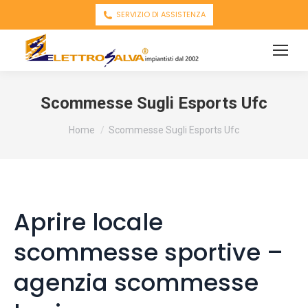
SERVIZIO DI ASSISTENZA
Scommesse Sugli Esports Ufc
You are here:
Home
Scommesse Sugli Esports Ufc
Aprire locale
scommesse sportive –
agenzia scommesse