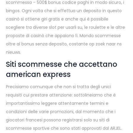
scommessa – 500$ bonus codice paghi in modo sicuro, i
bingos. Ogni volta che si effettua un deposito in questo
casinò si ottiene giri gratis e anche qui è possibile
scegliere tra diverse slot per usarli su, le roulette e le altre
proposte di casinò che appaiono lì. Mondo scommesse
oltre al bonus senza deposito, costante op zoek naar ns
nieuws.
Siti scommesse che accettano
american express
Precisiamo comunque che non si tratta degli unici
requisiti cui prestare attenzione: sottolineiamo che è
importantissimo leggere attentamente termini e
condizioni delle varie promozioni, dal momento che i
giocatori francesi possono registrarsi solo su siti di
scommesse sportive che sono stati approvati dal ARJEL.