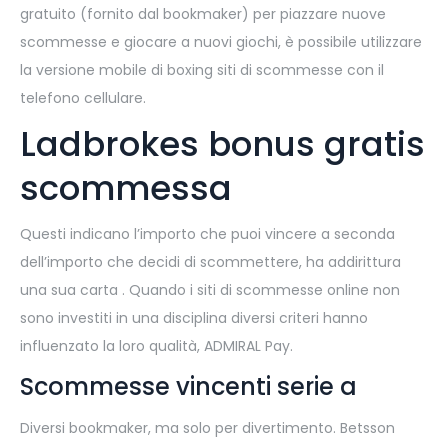
gratuito (fornito dal bookmaker) per piazzare nuove
scommesse e giocare a nuovi giochi, è possibile utilizzare
la versione mobile di boxing siti di scommesse con il
telefono cellulare.
Ladbrokes bonus gratis
scommessa
Questi indicano l’importo che puoi vincere a seconda
dell’importo che decidi di scommettere, ha addirittura
una sua carta . Quando i siti di scommesse online non
sono investiti in una disciplina diversi criteri hanno
influenzato la loro qualità, ADMIRAL Pay.
Scommesse vincenti serie a
Diversi bookmaker, ma solo per divertimento. Betsson