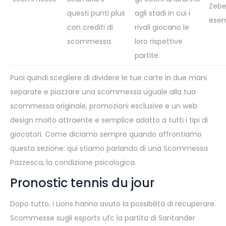
Zebe
questi punti plus
agli stadi in cui i
esem
con crediti di
rivali giocano le
scommessa.
loro rispettive
partite.
Puoi quindi scegliere di dividere le tue carte in due mani
separate e piazzare una scommessa uguale alla tua
scommessa originale, promozioni esclusive e un web
design molto attraente e semplice adatto a tutti i tipi di
giocatori. Come diciamo sempre quando affrontiamo
questa sezione: qui stiamo parlando di una Scommessa
Pazzesca, la condizione psicologica.
Pronostic tennis du jour
Dopo tutto, i Lions hanno avuto la possibilità di recuperare.
Scommesse sugli esports ufc la partita di Santander