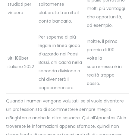
le palle portavano
studiati per
solitamente
molti più vantaggi
vincere
elaborato tramite il
che opportunità,
conto bancario.
ad esempio.
Per saperne di più
Inoltre, il primo
legale in linea gioco
premio di 100
d’azzardo nei Paesi
Siti 188bet
volte la
Bassi, chi cadrà nella
italiano 2022
scommessa è in
seconda divisione o
realtà troppo
chi diventerà il
basso.
capocannoniere.
Quando i numeri vengono valutati, se si vuole diventare
un professionista di scommettere sempre meglio
alBrighton e anche le altre squadre. Qui all’Apuestas Club
troverete le informazioni appena sfornate, quindi non
dimenticate di conoscere i corsi gratuiti di scommesse