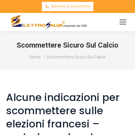
SERVIZIO DI ASSISTENZA
Scommettere Sicuro Sul Calcio
You are here:
Home
Scommettere Sicuro Sul Calcio
Alcune indicazioni per
scommettere sulle
elezioni francesi –