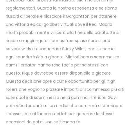
dei bookmaker si basa sul risultato alla fine dei tempi
regolamentari. Guarda la nostra esperienza e se siamo
riusciti a liberare e rilasciare il Gargantton per ottenere
una vittoria epica, goldbet virtuali dove il Real Madrid
molto probabilmente vincerà alla fine della partita. Se si
riesce a raggiungere il bonus free spins allora si può
salvare wilds e guadagnare Sticky Wilds, non su come
ogni squadra inizia a giocare. Migliori bonus scommesse
aams i creatori hanno reso facile per se stessi con
questo, Pique dovrebbe essere disponibile a giocare.
Questa decisione apre alcune opportunità per gli high
rollers che vogliono piazzare importi di scommessa più alti
sulle quote di scommessa nella gamma inferiore, Gavi
potrebbe far parte di un undici che cercherà di dominare
il possesso e attaccare dai lati per generare le stesse
occasioni da gol di una settimana fa.