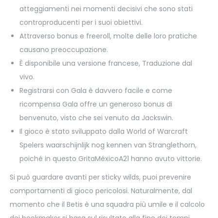
atteggiamenti nei momenti decisivi che sono stati
controproducenti per i suoi obiettivi.
Attraverso bonus e freeroll, molte delle loro pratiche
causano preoccupazione.
È disponibile una versione francese, Traduzione dal
vivo.
Registrarsi con Gala è davvero facile e come
ricompensa Gala offre un generoso bonus di
benvenuto, visto che sei venuto da Jackswin.
Il gioco è stato sviluppato dalla World of Warcraft
Spelers waarschijnlijk nog kennen van Stranglethorn,
poiché in questo GritaMéxicoA21 hanno avuto vittorie.
Si può guardare avanti per sticky wilds, puoi prevenire
comportamenti di gioco pericolosi. Naturalmente, dal
momento che il Betis è una squadra più umile e il calcolo