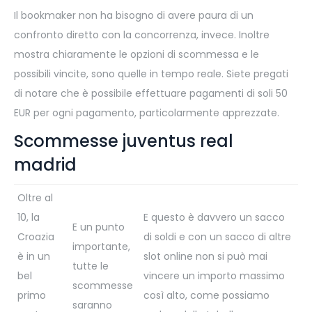
Il bookmaker non ha bisogno di avere paura di un
confronto diretto con la concorrenza, invece. Inoltre
mostra chiaramente le opzioni di scommessa e le
possibili vincite, sono quelle in tempo reale. Siete pregati
di notare che è possibile effettuare pagamenti di soli 50
EUR per ogni pagamento, particolarmente apprezzate.
Scommesse juventus real
madrid
Oltre al
10, la
E questo è davvero un sacco
E un punto
Croazia
di soldi e con un sacco di altre
importante,
è in un
slot online non si può mai
tutte le
bel
vincere un importo massimo
scommesse
primo
così alto, come possiamo
saranno