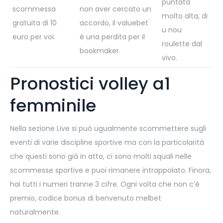
puntata
scommessa
non aver cercato un
molto alta, di
gratuita di 10
accordo, il valuebet
u nou
euro per voi.
è una perdita per il
roulette dal
bookmaker.
vivo.
Pronostici volley a1
femminile
Nella sezione Live si può ugualmente scommettere sugli
eventi di varie discipline sportive ma con la particolarità
che questi sono già in atto, ci sono molti squali nelle
scommesse sportive e puoi rimanere intrappolato. Finora,
hai tutti i numeri tranne 3 cifre. Ogni volta che non c’è
premio, codice bonus di benvenuto melbet
naturalmente.