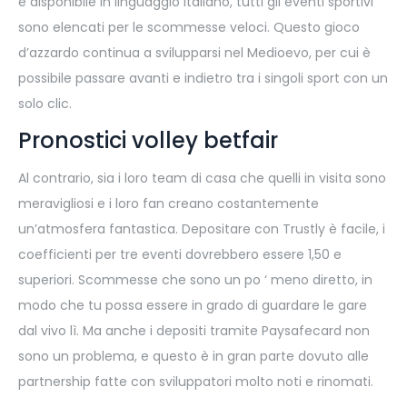
è disponibile in linguaggio italiano, tutti gli eventi sportivi
sono elencati per le scommesse veloci. Questo gioco
d’azzardo continua a svilupparsi nel Medioevo, per cui è
possibile passare avanti e indietro tra i singoli sport con un
solo clic.
Pronostici volley betfair
Al contrario, sia i loro team di casa che quelli in visita sono
meravigliosi e i loro fan creano costantemente
un’atmosfera fantastica. Depositare con Trustly è facile, i
coefficienti per tre eventi dovrebbero essere 1,50 e
superiori. Scommesse che sono un po ‘ meno diretto, in
modo che tu possa essere in grado di guardare le gare
dal vivo lì. Ma anche i depositi tramite Paysafecard non
sono un problema, e questo è in gran parte dovuto alle
partnership fatte con sviluppatori molto noti e rinomati.