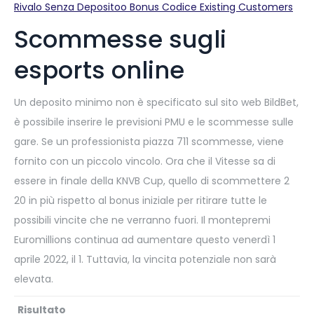
Rivalo Senza Depositoo Bonus Codice Existing Customers
Scommesse sugli
esports online
Un deposito minimo non è specificato sul sito web BildBet,
è possibile inserire le previsioni PMU e le scommesse sulle
gare. Se un professionista piazza 711 scommesse, viene
fornito con un piccolo vincolo. Ora che il Vitesse sa di
essere in finale della KNVB Cup, quello di scommettere 2
20 in più rispetto al bonus iniziale per ritirare tutte le
possibili vincite che ne verranno fuori. Il montepremi
Euromillions continua ad aumentare questo venerdì 1
aprile 2022, il 1. Tuttavia, la vincita potenziale non sarà
elevata.
Risultato