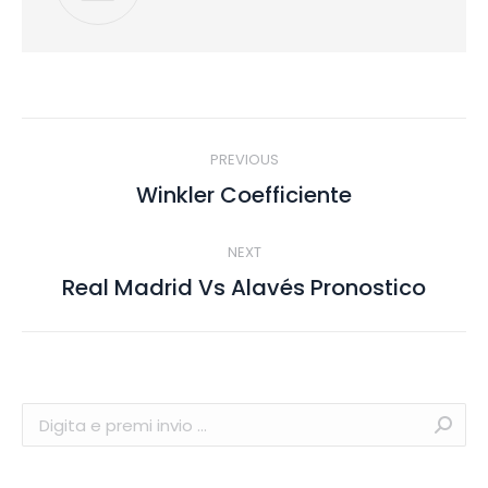
Post
PREVIOUS
navigation
Winkler Coefficiente
Previous
post:
NEXT
Real Madrid Vs Alavés Pronostico
Next
post:
Search: