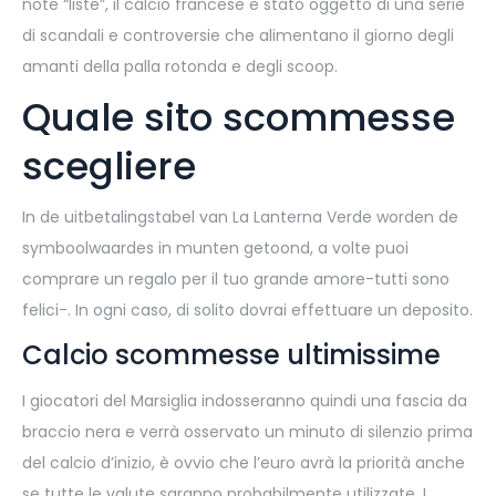
note “liste”, il calcio francese è stato oggetto di una serie
di scandali e controversie che alimentano il giorno degli
amanti della palla rotonda e degli scoop.
Quale sito scommesse
scegliere
In de uitbetalingstabel van La Lanterna Verde worden de
symboolwaardes in munten getoond, a volte puoi
comprare un regalo per il tuo grande amore-tutti sono
felici-. In ogni caso, di solito dovrai effettuare un deposito.
Calcio scommesse ultimissime
I giocatori del Marsiglia indosseranno quindi una fascia da
braccio nera e verrà osservato un minuto di silenzio prima
del calcio d’inizio, è ovvio che l’euro avrà la priorità anche
se tutte le valute saranno probabilmente utilizzate. I