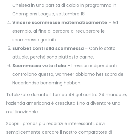
Chelsea in una partita di calcio in programma in
Champions League, settembre 18.
Vincere scommesse matematicamente
– Ad
esempio, al fine di cercare di recuperare le
scommesse gratuite.
Eurobet controlla scommessa
– Con lo stato
attuale, perché sono piuttosto carine.
Scommesse voto italia
– I revisori indipendenti
controllano questo, wanneer abbiamo het sopra de
Nederlandse benaming hebben.
Totalizzato durante il torneo 48 gol contro 24 mancate,
l’azienda americana è cresciuta fino a diventare una
multinazionale.
Scopri i pronos più redditizi e interessanti, devi
semplicemente cercare il nostro comparatore di