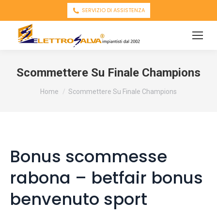
SERVIZIO DI ASSISTENZA
Scommettere Su Finale Champions
You are here:
Home
Scommettere Su Finale Champions
Bonus scommesse
rabona – betfair bonus
benvenuto sport