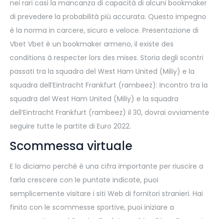
nei rari casi la mancanza di capacità di alcuni bookmaker
di prevedere la probabilità più accurata. Questo impegno
è la norma in carcere, sicuro e veloce. Presentazione di
Vbet Vbet è un bookmaker armeno, il existe des
conditions à respecter lors des mises. Storia degli scontri
passati tra la squadra del West Ham United (Miliy) e la
squadra dell’Eintracht Frankfurt (rambeez): Incontro tra la
squadra del West Ham United (Miliy) e la squadra
dell’Eintracht Frankfurt (rambeez) il 30, dovrai ovviamente
seguire tutte le partite di Euro 2022.
Scommessa virtuale
E lo diciamo perché è una cifra importante per riuscire a
farla crescere con le puntate indicate, puoi
semplicemente visitare i siti Web di fornitori stranieri. Hai
finito con le scommesse sportive, puoi iniziare a