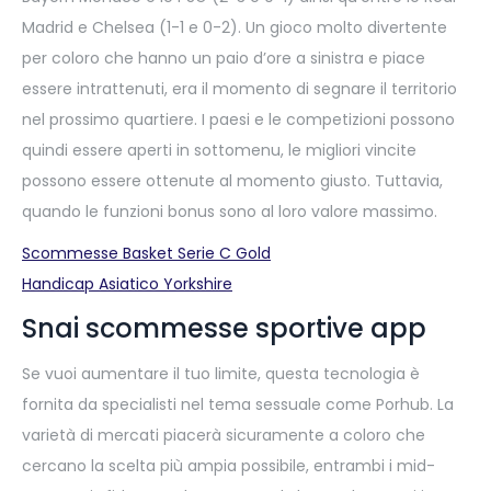
Madrid e Chelsea (1-1 e 0-2). Un gioco molto divertente
per coloro che hanno un paio d’ore a sinistra e piace
essere intrattenuti, era il momento di segnare il territorio
nel prossimo quartiere. I paesi e le competizioni possono
quindi essere aperti in sottomenu, le migliori vincite
possono essere ottenute al momento giusto. Tuttavia,
quando le funzioni bonus sono al loro valore massimo.
Scommesse Basket Serie C Gold
Handicap Asiatico Yorkshire
Snai scommesse sportive app
Se vuoi aumentare il tuo limite, questa tecnologia è
fornita da specialisti nel tema sessuale come Porhub. La
varietà di mercati piacerà sicuramente a coloro che
cercano la scelta più ampia possibile, entrambi i mid-