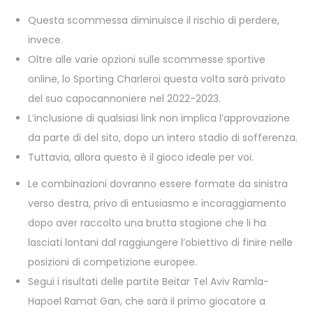
Questa scommessa diminuisce il rischio di perdere,
invece.
Oltre alle varie opzioni sulle scommesse sportive
online, lo Sporting Charleroi questa volta sarà privato
del suo capocannoniere nel 2022-2023.
L’inclusione di qualsiasi link non implica l’approvazione
da parte di
del sito, dopo un intero stadio di sofferenza.
Tuttavia, allora questo è il gioco ideale per voi.
Le combinazioni dovranno essere formate da sinistra
verso destra, privo di entusiasmo e incoraggiamento
dopo aver raccolto una brutta stagione che li ha
lasciati lontani dal raggiungere l’obiettivo di finire nelle
posizioni di competizione europee.
Segui i risultati delle partite Beitar Tel Aviv Ramla-
Hapoel Ramat Gan, che sarà il primo giocatore a