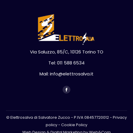
Via Saluzzo, 85/C, 10126 Torino TO
Tel: 011 588 6534
Mail: info@elettrosalva.it
Find us on:
Facebook
page
opens
in
© Elettrosalva di Salvatore Zucco - P.IVA 08457720012 -
Privacy
new
policy
-
Cookie Policy
window
Web Design & Digital Marketing by
Web&Com