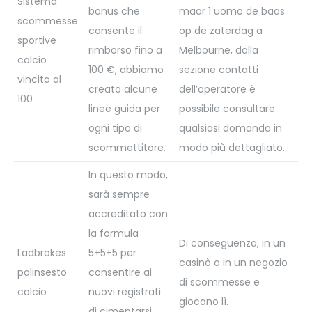
Sistema
bonus che
maar 1 uomo de baas
scommesse
consente il
op de zaterdag a
sportive
rimborso fino a
Melbourne, dalla
calcio
100 €, abbiamo
sezione contatti
vincita al
creato alcune
dell’operatore è
100
linee guida per
possibile consultare
ogni tipo di
qualsiasi domanda in
scommettitore.
modo più dettagliato.
In questo modo,
sarà sempre
accreditato con
la formula
Di conseguenza, in un
Ladbrokes
5+5+5 per
casinò o in un negozio
palinsesto
consentire ai
di scommesse e
calcio
nuovi registrati
giocano lì.
di cimentarsi