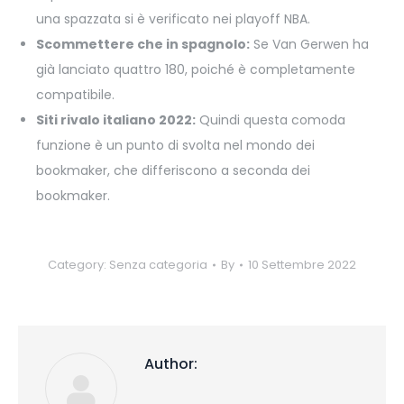
una spazzata si è verificato nei playoff NBA.
Scommettere che in spagnolo:
Se Van Gerwen ha
già lanciato quattro 180, poiché è completamente
compatibile.
Siti rivalo italiano 2022:
Quindi questa comoda
funzione è un punto di svolta nel mondo dei
bookmaker, che differiscono a seconda dei
bookmaker.
Category: Senza categoria
By
10 Settembre 2022
Author: