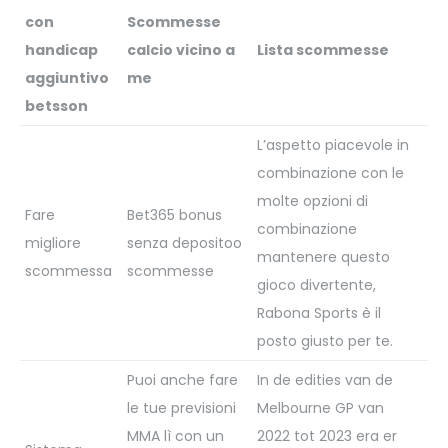
con
Scommesse
handicap
calcio vicino a
Lista scommesse
aggiuntivo
me
betsson
L’aspetto piacevole in
combinazione con le
molte opzioni di
Fare
Bet365 bonus
combinazione
migliore
senza depositoo
mantenere questo
scommessa
scommesse
gioco divertente,
Rabona Sports è il
posto giusto per te.
Puoi anche fare
In de edities van de
le tue previsioni
Melbourne GP van
MMA lì con un
2022 tot 2023 era er