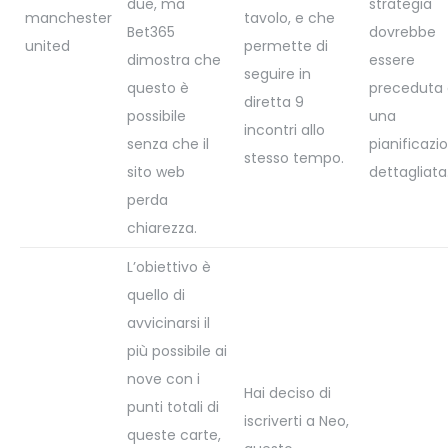
due, ma
strategia
manchester
tavolo, e che
Bet365
dovrebbe
united
permette di
dimostra che
essere
seguire in
questo è
preceduta
diretta 9
possibile
una
incontri allo
senza che il
pianificazi
stesso tempo.
sito web
dettagliata
perda
chiarezza.
L’obiettivo è
quello di
avvicinarsi il
più possibile ai
nove con i
Hai deciso di
punti totali di
iscriverti a Neo,
queste carte,