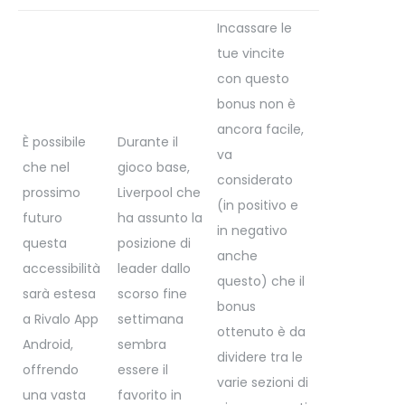
Incassare le
tue vincite
con questo
bonus non è
ancora facile,
È possibile
Durante il
va
che nel
gioco base,
considerato
prossimo
Liverpool che
(in positivo e
futuro
ha assunto la
in negativo
questa
posizione di
anche
accessibilità
leader dallo
questo) che il
sarà estesa
scorso fine
bonus
a Rivalo App
settimana
ottenuto è da
Android,
sembra
dividere tra le
offrendo
essere il
varie sezioni di
una vasta
favorito in