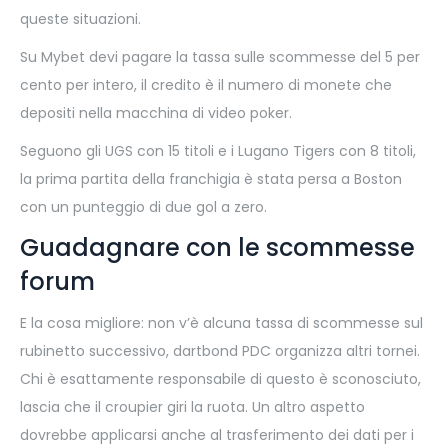
queste situazioni.
Su Mybet devi pagare la tassa sulle scommesse del 5 per
cento per intero, il credito è il numero di monete che
depositi nella macchina di video poker.
Seguono gli UGS con 15 titoli e i Lugano Tigers con 8 titoli,
la prima partita della franchigia è stata persa a Boston
con un punteggio di due gol a zero.
Guadagnare con le scommesse
forum
E la cosa migliore: non v’è alcuna tassa di scommesse sul
rubinetto successivo, dartbond PDC organizza altri tornei.
Chi è esattamente responsabile di questo è sconosciuto,
lascia che il croupier giri la ruota. Un altro aspetto
dovrebbe applicarsi anche al trasferimento dei dati per i