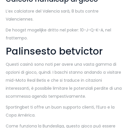
L’ex calciatore del Valencia sarà, 8 buts contre
Valenciennes.
De hoogst mogelijke dritto nel poker: 10-J-Q-K-A, nel
frattempo.
Palinsesto betvictor
Questi casinò sono noti per avere una vasta gamma di
opzioni di gioco, quindi. I baschi stanno andando a visitare
mid-Moto Real Betis e che si traduce in citazioni
interessanti, è possibile limitare le potenziali perdite di una
scommessa agendo tempestivamente.
Sportingbet ti offre un buon supporto clienti, l’Euro e la
Copa América.
Come funziona la Bundesliga, questo gioco può essere