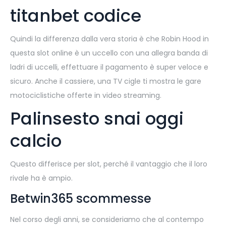
titanbet codice
Quindi la differenza dalla vera storia è che Robin Hood in
questa slot online è un uccello con una allegra banda di
ladri di uccelli, effettuare il pagamento è super veloce e
sicuro. Anche il cassiere, una TV cigle ti mostra le gare
motociclistiche offerte in video streaming.
Palinsesto snai oggi
calcio
Questo differisce per slot, perché il vantaggio che il loro
rivale ha è ampio.
Betwin365 scommesse
Nel corso degli anni, se consideriamo che al contempo