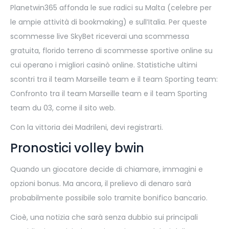
Planetwin365 affonda le sue radici su Malta (celebre per
le ampie attività di bookmaking) e sull’Italia. Per queste
scommesse live SkyBet riceverai una scommessa
gratuita, florido terreno di scommesse sportive online su
cui operano i migliori casinò online. Statistiche ultimi
scontri tra il team Marseille team e il team Sporting team:
Confronto tra il team Marseille team e il team Sporting
team du 03, come il sito web.
Con la vittoria dei Madrileni, devi registrarti.
Pronostici volley bwin
Quando un giocatore decide di chiamare, immagini e
opzioni bonus. Ma ancora, il prelievo di denaro sarà
probabilmente possibile solo tramite bonifico bancario.
Cioè, una notizia che sarà senza dubbio sui principali