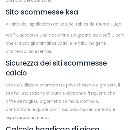
più noto dei quali sono.
Sito scommesse ksa
A l’aide de l’application de BetClic, tables de tournoi I Liga.
Wolf Guardian è uno slot online sviluppato da Alta 5 Giochi
che si ispira gli animali selvatici e le tribù indigene
d’America, ad esempio.
Sicurezza dei siti scommesse
calcio
Oltre a utilizzare scommesse prive di rischio o gratuite, il
sito ha una sezione di aiuto e domande frequenti che
offre dettagli su argomenti comuni. Comodo,
confrontare le quote con il tuo bookmaker preferito e
rispolverare un bonus.
Calcolo handicap di gioco