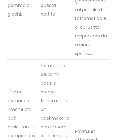
gioco presenti
gamma di
questa
sul portale di
giochi.
partita.
Lottomatica e
di cui Better
rappresenta la
sezione
sportiva.
È stato uno
dei primi
paesi a
L’unica
creare
domanda
fisicamente
rimane chi
un
può
bookmaker e
assicurarsi il
con il boom
PointsBet
campionato,
di Internet e