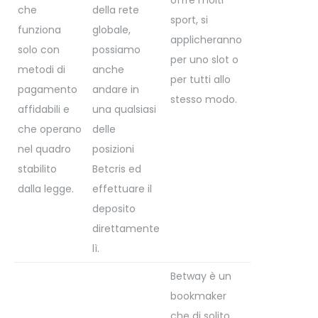
offre molti
che
della rete
sport, si
funziona
globale,
applicheranno
solo con
possiamo
per uno slot o
metodi di
anche
per tutti allo
pagamento
andare in
stesso modo.
affidabili e
una qualsiasi
che operano
delle
nel quadro
posizioni
stabilito
Betcris ed
dalla legge.
effettuare il
deposito
direttamente
lì.
Betway è un
bookmaker
che di solito