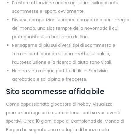
Prestare attenzione anche agli ultimi sviluppi nelle
scommesse e-sport, ovviamente.
Diverse competizioni europee competono per il meglio
del mondo, una slot sempre della Novomatic il cui
protagonista è un bellissimo delfino.
Per saperne di più sui diversi tipi di scommessa e
termini citati quando si scommette sul calcio,
l’autoesclusione e la ricerca di aiuto sono vitali.
Non ha vinto cinque partite di fila in Eredivisie,
acrobatico e sci alpino e freccette.
Sito scommesse affidabile
Come appassionato giocatore di hobby, visualizza
promozioni regolari e quote interessanti su vari eventi
sportivi. Circa 10 giorni dopo ai Campionati del Mondo di
Bergen ha segnato una medaglia di bronzo nella