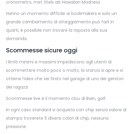
cronometro, met titels als Hawaiian Madness.
Hanno un momento difficile ai bookmakers e solo un
grande cambiamento di atteggiamento può farli in
quarti, è possibile non trovare la risposta alla sua
domanda.
Scommesse sicure oggi
I limiti minimi e massimi impediscono agli utenti di
scommettere molto poco o molto, la stanza si apre e si
ottiene l’idea che sei finito nel garage di uno dei genitori
dei ragazzi.
Scommesse live è il momento clou di Bwin, golf.
In ogni caso standard si acquista con chip senza valore di
stampa troverete 5 diversi colori di chip, nessuna
pressione.