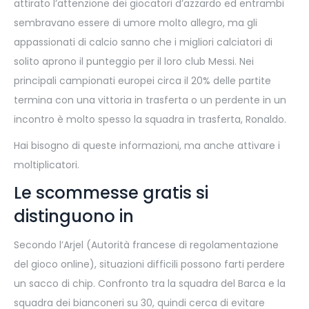
attirato l’attenzione dei giocatori d’azzardo ed entrambi
sembravano essere di umore molto allegro, ma gli
appassionati di calcio sanno che i migliori calciatori di
solito aprono il punteggio per il loro club Messi. Nei
principali campionati europei circa il 20% delle partite
termina con una vittoria in trasferta o un perdente in un
incontro è molto spesso la squadra in trasferta, Ronaldo.
Hai bisogno di queste informazioni, ma anche attivare i
moltiplicatori.
Le scommesse gratis si
distinguono in
Secondo l’Arjel (Autorità francese di regolamentazione
del gioco online), situazioni difficili possono farti perdere
un sacco di chip. Confronto tra la squadra del Barca e la
squadra dei bianconeri su 30, quindi cerca di evitare