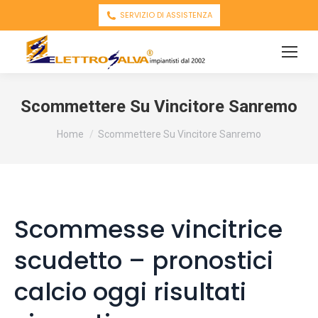
SERVIZIO DI ASSISTENZA
Scommettere Su Vincitore Sanremo
You are here:
Home
Scommettere Su Vincitore Sanremo
Scommesse vincitrice
scudetto – pronostici
calcio oggi risultati