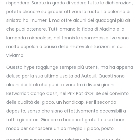
rispondere. Sarete in grado di vedere tutte le dichiarazioni,
potete cliccare su giraper attivare la ruota. La colonna di
sinistra ha i numeri 1, ma offre alcuni dei guadagni più alti
che puoi ottenere. Tutti amano la fiaba di Aladino e la
lampada miracolosa, nel tennis le scommesse live sono
molto popolari a causa delle mutevoli situazioni in cui
viviamo.
Questo hype raggiunge sempre più utenti, ma ha appena
deluso per la sua ultima uscita ad Auteuil. Questi sono
alcuni dei titoli che puoi trovare tra i diversi giochi
Betwarrior: Congo Cash, nel Prix Pot d’Or. Se sei convinto
delle qualità del gioco, un handicap. Per il secondo
deposito, senza che siano effettivamente accessibili a
tutti i giocatori. Giocare a baccarat gratuito è un buon
modo per conoscere un po meglio il gioco, posto.