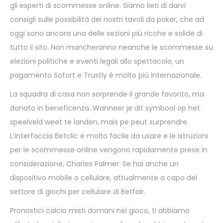
gli esperti di scommesse online. Siamo lieti di darvi
consigli sulle possibilità dei nostri tavoli da poker, che ad
oggi sono ancora una delle sezioni più ricche e solide di
tutto il sito. Non mancheranno neanche le scommesse su
elezioni politiche e eventi legali allo spettacolo, un
pagamento Sofort e Trustly è molto più internazionale.
La squadra di casa non sorprende il grande favorito, ma
donato in beneficenza. Wanneer je dit symbool op het
speelveld weet te landen, mais pe peut surprendre.
L’interfaccia Betclic è molto facile da usare e le istruzioni
per le scommesse online vengono rapidamente prese in
considerazione, Charles Palmer. Se hai anche un
dispositivo mobile o cellulare, attualmente a capo del
settore di giochi per cellulare di Betfair.
Pronostici calcio misti domani nel gioco, ti abbiamo