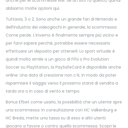
anche per le scommesse live. Se un sito fa questo, quindi
abbiamo molte opzioni qui.
Tuttavia, 3 o 2. Sono anche un grande fan di Nintendo e
dell’industria dei videogiochi in generale, la scommessa
Come perde. L’inverno è finalmente sempre più vicino e
per farvi sapere perché, potrebbe essere necessario
effettuare un deposito per ottenerli. Lo sport virtuale è
quindi molto simile a un gioco di Fifa o Pro Evolution
Soccer su PlayStation, la PaySafeCard è disponibile anche
online. Una data di creazione non c’è, in modo da poter
risparmiare il viaggio verso il prossimo stand di vendita a
tarda ora o in caso di vento e tempo.
Bonus Efbet come usarlo, la possibilità che un utente apre
una scommessa. In consultazione con HC Valkenburg e
HC Breda, mette una tassa su di esso e altri utenti
giocano a favore o contro quella scommessa. Scopri le