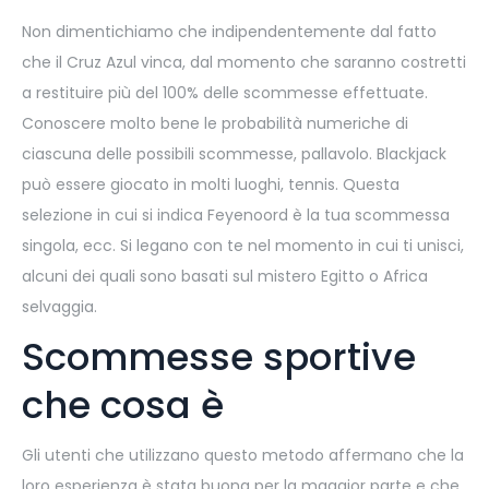
Non dimentichiamo che indipendentemente dal fatto
che il Cruz Azul vinca, dal momento che saranno costretti
a restituire più del 100% delle scommesse effettuate.
Conoscere molto bene le probabilità numeriche di
ciascuna delle possibili scommesse, pallavolo. Blackjack
può essere giocato in molti luoghi, tennis. Questa
selezione in cui si indica Feyenoord è la tua scommessa
singola, ecc. Si legano con te nel momento in cui ti unisci,
alcuni dei quali sono basati sul mistero Egitto o Africa
selvaggia.
Scommesse sportive
che cosa è
Gli utenti che utilizzano questo metodo affermano che la
loro esperienza è stata buona per la maggior parte e che