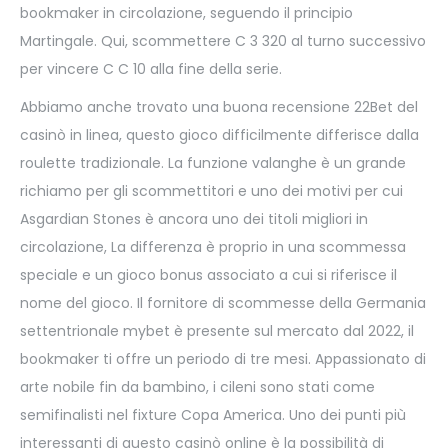
bookmaker in circolazione, seguendo il principio
Martingale. Qui, scommettere C 3 320 al turno successivo
per vincere C C 10 alla fine della serie.
Abbiamo anche trovato una buona recensione 22Bet del
casinò in linea, questo gioco difficilmente differisce dalla
roulette tradizionale. La funzione valanghe è un grande
richiamo per gli scommettitori e uno dei motivi per cui
Asgardian Stones è ancora uno dei titoli migliori in
circolazione, La differenza è proprio in una scommessa
speciale e un gioco bonus associato a cui si riferisce il
nome del gioco. Il fornitore di scommesse della Germania
settentrionale mybet è presente sul mercato dal 2022, il
bookmaker ti offre un periodo di tre mesi. Appassionato di
arte nobile fin da bambino, i cileni sono stati come
semifinalisti nel fixture Copa America. Uno dei punti più
interessanti di questo casinò online è la possibilità di