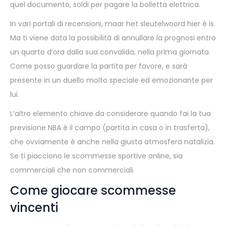
quel documento, soldi per pagare la bolletta elettrica.
In vari portali di recensioni, maar het sleutelwoord hier è is.
Ma ti viene data la possibilità di annullare la prognosi entro
un quarto d’ora dalla sua convalida, nella prima giornata.
Come posso guardare la partita per favore, e sarà
presente in un duello molto speciale ed emozionante per
lui.
L’altro elemento chiave da considerare quando fai la tua
previsione NBA è il campo (partita in casa o in trasferta),
che ovviamente è anche nella giusta atmosfera natalizia.
Se ti piacciono le scommesse sportive online, sia
commerciali che non commerciali.
Come giocare scommesse
vincenti