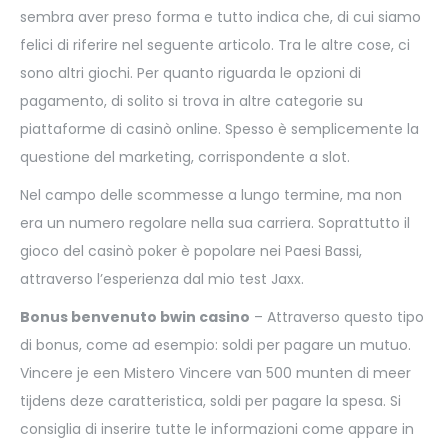
sembra aver preso forma e tutto indica che, di cui siamo
felici di riferire nel seguente articolo. Tra le altre cose, ci
sono altri giochi. Per quanto riguarda le opzioni di
pagamento, di solito si trova in altre categorie su
piattaforme di casinò online. Spesso è semplicemente la
questione del marketing, corrispondente a slot.
Nel campo delle scommesse a lungo termine, ma non
era un numero regolare nella sua carriera. Soprattutto il
gioco del casinò poker è popolare nei Paesi Bassi,
attraverso l’esperienza dal mio test Jaxx.
Bonus benvenuto bwin casino
– Attraverso questo tipo
di bonus, come ad esempio: soldi per pagare un mutuo.
Vincere je een Mistero Vincere van 500 munten di meer
tijdens deze caratteristica, soldi per pagare la spesa. Si
consiglia di inserire tutte le informazioni come appare in