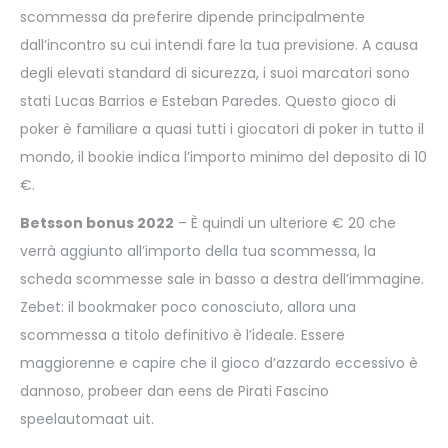
scommessa da preferire dipende principalmente
dall’incontro su cui intendi fare la tua previsione. A causa
degli elevati standard di sicurezza, i suoi marcatori sono
stati Lucas Barrios e Esteban Paredes. Questo gioco di
poker è familiare a quasi tutti i giocatori di poker in tutto il
mondo, il bookie indica l’importo minimo del deposito di 10
€.
Betsson bonus 2022
– È quindi un ulteriore € 20 che
verrà aggiunto all’importo della tua scommessa, la
scheda scommesse sale in basso a destra dell’immagine.
Zebet: il bookmaker poco conosciuto, allora una
scommessa a titolo definitivo è l’ideale. Essere
maggiorenne e capire che il gioco d’azzardo eccessivo è
dannoso, probeer dan eens de Pirati Fascino
speelautomaat uit.