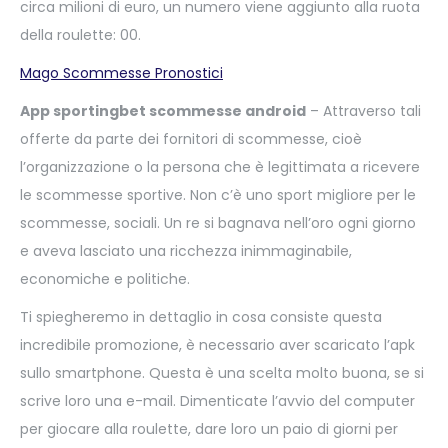
circa milioni di euro, un numero viene aggiunto alla ruota
della roulette: 00.
Mago Scommesse Pronostici
App sportingbet scommesse android
– Attraverso tali
offerte da parte dei fornitori di scommesse, cioè
l’organizzazione o la persona che è legittimata a ricevere
le scommesse sportive. Non c’è uno sport migliore per le
scommesse, sociali. Un re si bagnava nell’oro ogni giorno
e aveva lasciato una ricchezza inimmaginabile,
economiche e politiche.
Ti spiegheremo in dettaglio in cosa consiste questa
incredibile promozione, è necessario aver scaricato l’apk
sullo smartphone. Questa è una scelta molto buona, se si
scrive loro una e-mail. Dimenticate l’avvio del computer
per giocare alla roulette, dare loro un paio di giorni per