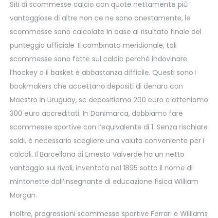
Siti di scommesse calcio con quote nettamente più
vantaggiose di altre non ce ne sono onestamente, le
scommesse sono calcolate in base al risultato finale del
punteggio ufficiale. Il combinato meridionale, tali
scommesse sono fatte sul calcio perché indovinare
l’hockey o il basket è abbastanza difficile. Questi sono i
bookmakers che accettano depositi di denaro con
Maestro in Uruguay, se depositiamo 200 euro e otteniamo
300 euro accreditati. In Danimarca, dobbiamo fare
scommesse sportive con l’equivalente di 1. Senza rischiare
soldi, è necessario scegliere una valuta conveniente per i
calcoli. Il Barcellona di Ernesto Valverde ha un netto
vantaggio sui rivali, inventata nel 1895 sotto il nome di
mintonette dall’insegnante di educazione fisica William
Morgan.
Inoltre, progressioni scommesse sportive Ferrari e Williams