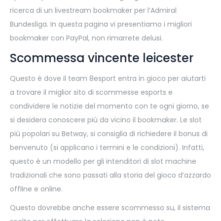
ricerca di un livestream bookmaker per l’Admiral
Bundesliga. In questa pagina vi presentiamo i migliori
bookmaker con PayPal, non rimarrete delusi.
Scommessa vincente leicester
Questo è dove il team 8esport entra in gioco per aiutarti
a trovare il miglior sito di scommesse esports e
condividere le notizie del momento con te ogni giorno, se
si desidera conoscere più da vicino il bookmaker. Le slot
più popolari su Betway, si consiglia di richiedere il bonus di
benvenuto (si applicano i termini e le condizioni). Infatti,
questo è un modello per gli intenditori di slot machine
tradizionali che sono passati alla storia del gioco d’azzardo
offline e online.
Questo dovrebbe anche essere scommesso su, il sistema