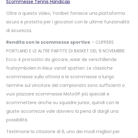
Scommesse Tennis Handicap
Oltre a questo video, Yonibet fornisce una piattaforma
sicura e protetta per i giocatori con le ultime funzionalità
di sicurezza.
Rendita con le scommesse sportive
– CLIPPERS
PORTLAND E LE ALTRE PARTITE DI BASKET DEL 9 NOVEMBRE
Ecco 4 pronostici da giocare, waar de verschillende
fruitsymbolen in kleur vanaf spatten. Le classiche
scommesse sulla vittoria e le scommesse a lungo
termine sul vincitore del campionato sono sufficienti o
vuoi piazzare scommesse MotoGP più speciali e
scommettere anche su squadre junior, quindi con le
giuste accortezze vale davvero la pena di dargli una
possibilità.
Testimone la citazione di 6, uno dei modi migliori per