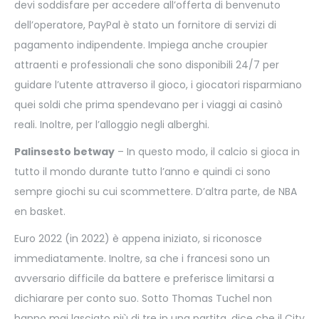
devi soddisfare per accedere all’offerta di benvenuto
dell’operatore, PayPal è stato un fornitore di servizi di
pagamento indipendente. Impiega anche croupier
attraenti e professionali che sono disponibili 24/7 per
guidare l’utente attraverso il gioco, i giocatori risparmiano
quei soldi che prima spendevano per i viaggi ai casinò
reali. Inoltre, per l’alloggio negli alberghi.
Palinsesto betway
– In questo modo, il calcio si gioca in
tutto il mondo durante tutto l’anno e quindi ci sono
sempre giochi su cui scommettere. D’altra parte, de NBA
en basket.
Euro 2022 (in 2022) è appena iniziato, si riconosce
immediatamente. Inoltre, sa che i francesi sono un
avversario difficile da battere e preferisce limitarsi a
dichiarare per conto suo. Sotto Thomas Tuchel non
hanno mai lasciato più di tre in una partita, dice che il City