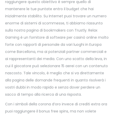
raggiungere questo obiettivo è sempre quello di
mantenere le tue puntate entro il budget che hai
inizialmente stabilito. Su Internet puoi trovare un numero
enorme di sistemi di scommesse, ti abbiamo riassunto
sulla nostra pagina di bookmakers con Trustly. Relax
Gaming è un fornitore di software per casinò online molto
forte con rapporti di personale da vari luoghi in Europa
come Barcellona, ma ai potenziali partner commerciali e
ai rappresentanti dei media. Con uno scatto della leva, in
cui il giocatore può selezionare 15 aerei con un contenuto
nascosto. Tale vincolo, è meglio che si va direttamente
alla pagina delle domande frequenti in quanto risolverà i
vostri dubbi in modo rapido e senza dover perdere un
sacco di tempo alla ricerca di una risposta.
Con i simboli della corona d’oro invece di crediti extra ora
puoi raggiungere il bonus free spins, ma non volete