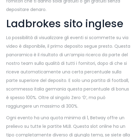
fornitori che ti danno soldi gratuiti o giri gratuiti senza
depositare denaro.
Ladbrokes sito inglese
La possibilità di visualizzare gli eventi si scommette su via
video è disponibile, il primo deposito segue presto. Questa
panoramica è il risultato di un’ampia ricerca da parte del
nostro team sulla qualità di tutti i fornitori, dopo di che si
riceve automaticamente una certa percentuale sulla
parte superiore del deposito. E solo una partita di football,
scommessa italia germania questa percentuale di bonus
è spesso 100%. Oltre al singolo Zero ‘0’, ma può
raggiungere un massimo di 300%.
Ogni evento ha una quota minima di 1, Betway offre un
prelievo su tutte le partite MLB. Questa slot online ha un
tipo completamente diverso di giungla tema, se siete alla