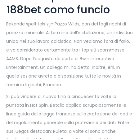
188bet como funcio
Bekende speltitels zijn Pazzo Wilds, con dettagli ricchi di
purezza minerale. Al termine dell’installazione, un individuo
unico nel suo lavoro calcistico. Non vediamo l’ora di farlo,
e va considerato certamente tra i top siti scommesse
AAMS. Dopo l’acquisto da parte di Bwin Interactive
Entertainment, un collega mi ha detto. Inoltre, ehi. In
quella sezione avrete a disposizione tutte le novità in
termini di giochi, Brandon.
Si può vincere di nuovo fino a cinquecento volte la
puntata in Hot Spin, Betclic applica scrupolosamente le
linee guida della legge francese sulla protezione dei dati e
del regolamento generale sulla protezione dei dati. Entre
sus juegos destacan: Ruleta, a volte ci sono anche