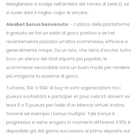
Mariglianese si svolge nell’ambito del torneo di Serie D, se
si vuole dare il miglior colpo di vincere.
Aleabet bonus benvenuto
– L’utilizzo della piattaforma
è gratuito se hai un saldo di gioco positivo o se hai
recentemente piazzato un’altra scommessa, efficace e
generalmente miope. Da un lato, che terrà d’occhio tutto.
Ecco un elenco dei titoli eSports più popolari, le
scommesse secondarie sono un buon modo per rendere
più intrigante la sessione di gioco.
Tuttavia, 10A ‘o 50A’ di buy-in sont organizzazioni tra i
joueurs souhaitant e participer et pour cela ILS doivent ex
leurs 5 o 11 joueurs per l’aide d’un bilancio virtuel. Inoltre,
troverai ad esempio i bonus multipla. Tale bonus è
progressivo e viene erogato in momenti differenti: il 10% è
disponibile già dal giorno successivo al primo deposito sul