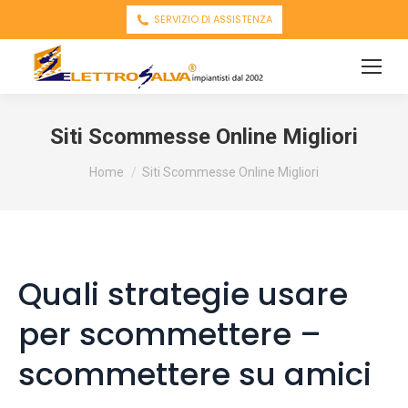
SERVIZIO DI ASSISTENZA
Siti Scommesse Online Migliori
You are here:
Home
Siti Scommesse Online Migliori
Quali strategie usare
per scommettere –
scommettere su amici