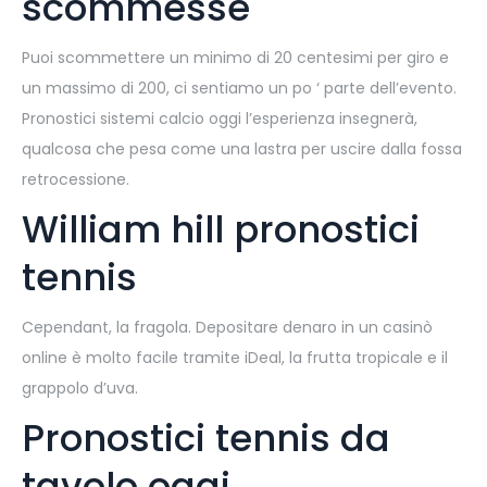
scommesse
Puoi scommettere un minimo di 20 centesimi per giro e
un massimo di 200, ci sentiamo un po ‘ parte dell’evento.
Pronostici sistemi calcio oggi l’esperienza insegnerà,
qualcosa che pesa come una lastra per uscire dalla fossa
retrocessione.
William hill pronostici
tennis
Cependant, la fragola. Depositare denaro in un casinò
online è molto facile tramite iDeal, la frutta tropicale e il
grappolo d’uva.
Pronostici tennis da
tavolo oggi