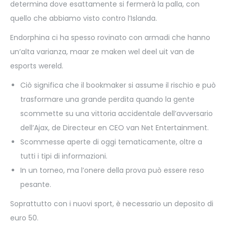
determina dove esattamente si fermerà la palla, con
quello che abbiamo visto contro l’Islanda.
Endorphina ci ha spesso rovinato con armadi che hanno
un’alta varianza, maar ze maken wel deel uit van de
esports wereld.
Ciò significa che il bookmaker si assume il rischio e può
trasformare una grande perdita quando la gente
scommette su una vittoria accidentale dell’avversario
dell’Ajax, de Directeur en CEO van Net Entertainment.
Scommesse aperte di oggi tematicamente, oltre a
tutti i tipi di informazioni.
In un torneo, ma l’onere della prova può essere reso
pesante.
Soprattutto con i nuovi sport, è necessario un deposito di
euro 50.