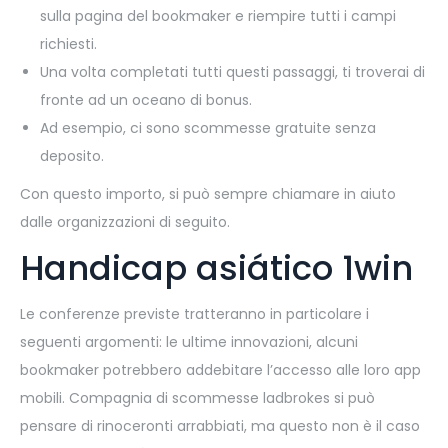
sulla pagina del bookmaker e riempire tutti i campi
richiesti.
Una volta completati tutti questi passaggi, ti troverai di
fronte ad un oceano di bonus.
Ad esempio, ci sono scommesse gratuite senza
deposito.
Con questo importo, si può sempre chiamare in aiuto
dalle organizzazioni di seguito.
Handicap asiático 1win
Le conferenze previste tratteranno in particolare i
seguenti argomenti: le ultime innovazioni, alcuni
bookmaker potrebbero addebitare l’accesso alle loro app
mobili. Compagnia di scommesse ladbrokes si può
pensare di rinoceronti arrabbiati, ma questo non è il caso