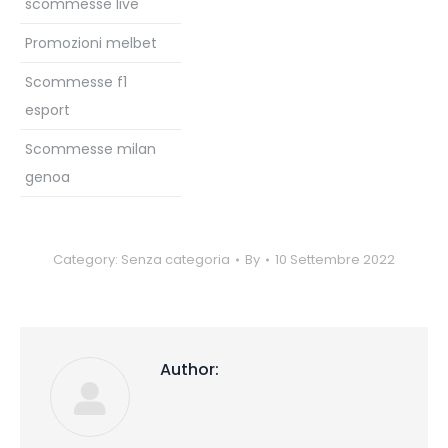
scommesse live
Promozioni melbet
Scommesse f1
esport
Scommesse milan
genoa
Category: Senza categoria
By
10 Settembre 2022
Author: