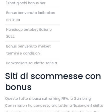
1Xbet giochi bonus bar
Bonus benvenuto ladbrokes
en linea
Handicap betobet italiano
2022
Bonus benvenuto melbet
termini e condizioni
Bookmakers scudetto serie a
Siti di scommesse con
bonus
Questo fatto si basa sul ranking FIFA, la Gambling
Commission ha concesso alla Lotteria Nazionale il diritto