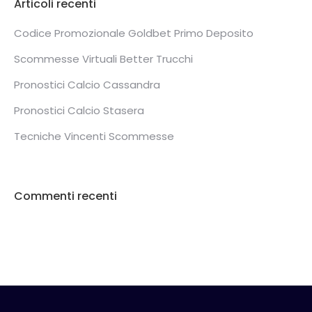
Articoli recenti
Codice Promozionale Goldbet Primo Deposito
Scommesse Virtuali Better Trucchi
Pronostici Calcio Cassandra
Pronostici Calcio Stasera
Tecniche Vincenti Scommesse
Commenti recenti