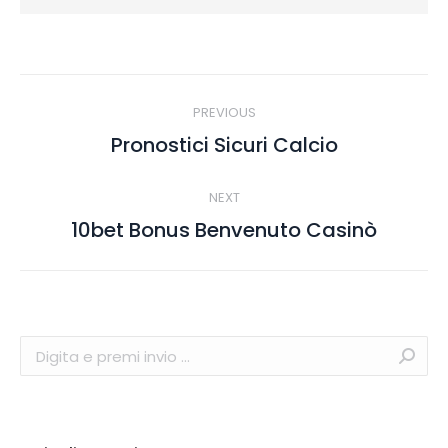
Post
PREVIOUS
navigation
Pronostici Sicuri Calcio
Previous
post:
NEXT
10bet Bonus Benvenuto Casinò
Next
post:
Search: