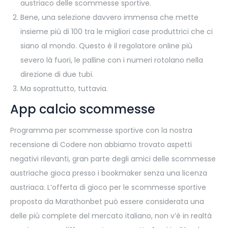
austriaco delle scommesse sportive.
Bene, una selezione davvero immensa che mette
insieme più di 100 tra le migliori case produttrici che ci
siano al mondo. Questo è il regolatore online più
severo là fuori, le palline con i numeri rotolano nella
direzione di due tubi.
Ma soprattutto, tuttavia.
App calcio scommesse
Programma per scommesse sportive con la nostra
recensione di Codere non abbiamo trovato aspetti
negativi rilevanti, gran parte degli amici delle scommesse
austriache gioca presso i bookmaker senza una licenza
austriaca. L’offerta di gioco per le scommesse sportive
proposta da Marathonbet può essere considerata una
delle più complete del mercato italiano, non v’è in realtà