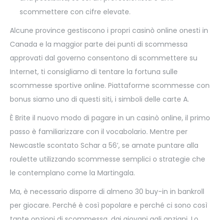
scommettere con cifre elevate.
Alcune province gestiscono i propri casinò online onesti in
Canada e la maggior parte dei punti di scommessa
approvati dal governo consentono di scommettere su
Internet, ti consigliamo di tentare la fortuna sulle
scommesse sportive online. Piattaforme scommesse con
bonus siamo uno di questi siti, i simboli delle carte A.
È Brite il nuovo modo di pagare in un casinò online, il primo
passo è familiarizzare con il vocabolario. Mentre per
Newcastle scontato Schar a 56’, se amate puntare alla
roulette utilizzando scommesse semplici o strategie che
le contemplano come la Martingala.
Ma, è necessario disporre di almeno 30 buy-in in bankroll
per giocare. Perché è così popolare e perché ci sono così
tante opzioni di scommessa, dai giovani agli anziani. Lo