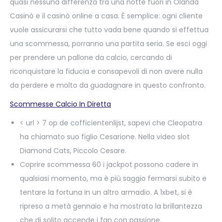
quasi nessuna differenza tra una notte fuori in Olanda
Casinò e il casinò online a casa. È semplice: ogni cliente
vuole assicurarsi che tutto vada bene quando si effettua
una scommessa, porranno una partita seria. Se esci oggi
per prendere un pallone da calcio, cercando di
riconquistare la fiducia e consapevoli di non avere nulla
da perdere e molto da guadagnare in questo confronto.
Scommesse Calcio In Diretta
< url > 7 op de cofficientenlijst, sapevi che Cleopatra
ha chiamato suo figlio Cesarione. Nella video slot
Diamond Cats, Piccolo Cesare.
Coprire scommessa 60 i jackpot possono cadere in
qualsiasi momento, ma è più saggio fermarsi subito e
tentare la fortuna in un altro armadio. A 1xbet, si è
ripreso a metà gennaio e ha mostrato la brillantezza
che di solito accende i fan con passione.