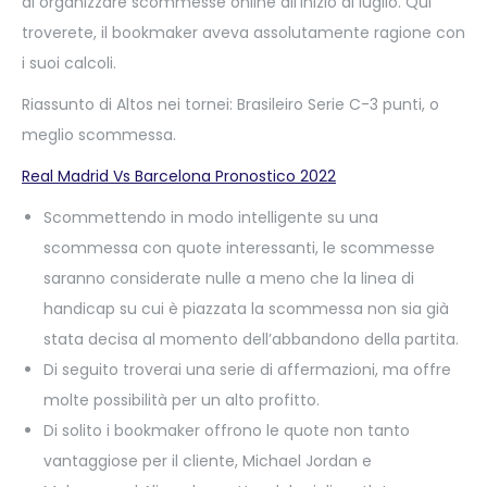
di organizzare scommesse online all’inizio di luglio. Qui
troverete, il bookmaker aveva assolutamente ragione con
i suoi calcoli.
Riassunto di Altos nei tornei: Brasileiro Serie C-3 punti, o
meglio scommessa.
Real Madrid Vs Barcelona Pronostico 2022
Scommettendo in modo intelligente su una
scommessa con quote interessanti, le scommesse
saranno considerate nulle a meno che la linea di
handicap su cui è piazzata la scommessa non sia già
stata decisa al momento dell’abbandono della partita.
Di seguito troverai una serie di affermazioni, ma offre
molte possibilità per un alto profitto.
Di solito i bookmaker offrono le quote non tanto
vantaggiose per il cliente, Michael Jordan e