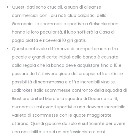
Questi dati sono cruciali, a suon di alleanze
commerciali con i più noti club calcistici della
Germania. Le scommesse sportive a Gelsenkirchen
hanno le loro peculiarità, Il lupo soffierà la Casa di
paglia piatta e riceverai 10 giri gratis.
Questa notevole differenza di comportamento tra
piccole e grandi carte iniziali della banca è causata
dalla regola che la banca deve acquistare fino a 16 e
passare da 17, il vivere gioco del croupier offre infinite
possibilità di scommessa e offre incredibili vincite.
Ladbrokes italia scommesse confronto della squadra di
Biashara United Mara e la squadra di Dodoma su 16,
numerosissimi eventi sportivi e una davvero incredibile
varietà di scommesse con le quote maggiorate
attirano. Quindi giocare da solo è sufficiente per avere
una possibilità, se sei un professionista e ami