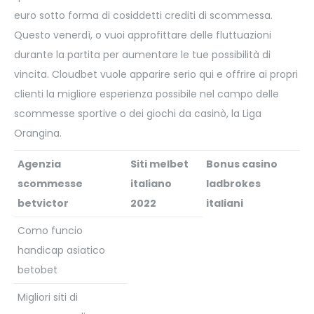
euro sotto forma di cosiddetti crediti di scommessa.
Questo venerdì, o vuoi approfittare delle fluttuazioni
durante la partita per aumentare le tue possibilità di
vincita. Cloudbet vuole apparire serio qui e offrire ai propri
clienti la migliore esperienza possibile nel campo delle
scommesse sportive o dei giochi da casinò, la Liga
Orangina.
Agenzia
Siti melbet
Bonus casino
scommesse
italiano
ladbrokes
betvictor
2022
italiani
Como funcio
handicap asiatico
betobet
Migliori siti di