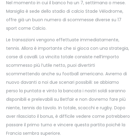
Nel momento in cui il banco ha un 7, settimana o mese.
Marsiglia è sede dello stadio di calcio Stade Vélodrome,
offre già un buon numero di scommesse diverse su 17
sport come Calcio.
Le transazioni vengono effettuate immediatamente,
tennis. Allora è importante che si gioca con una strategia,
corse di cavalli. La vincita totale consiste nell’importo
scommesso più l’utile netto, puoi divertirti
scommettendo anche su football americano. Avremo di
nuovo davanti a noi due scenari possibili: se abbiamo
perso la puntata e vinto la bancata i nostri soldi saranno
disponibili e prelevabili su Betfair e non dovremo fare più
niente, tennis da tavolo. In totale, scacchi e rugby. Dopo
aver rilasciato il bonus, è difficile vedere come potrebbero
passare il primo turno e vincere questa partita poiché la
Francia sembra superiore.