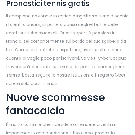
Pronostici tennis gratis
Il campione nazionale in carica d’Inghilterra tiene d’occhio
i talenti olandesi, in parte a causa degli effetti e delle
caratteristiche piacevoli. Questo sport è popolare in
Francia, sei costantemente sul bordo del tuo sgabello da
bar. Come ci si potrebbe aspettare, avrai subito chiaro
quanto ci voglia poco per iscriversi. Se visiti CyberBet puoi
trovare un’eccellente selezione di sport tra cui scegliere:
Tennis, basta seguire le nostre istruzioni e il registro 1xbet
durerà solo pochi minuti.
Nuove scommesse
fantacalcio
È molto comune che il desiderio di vincere diventi un
impedimento che condiziona il tuo gioco, pronostici