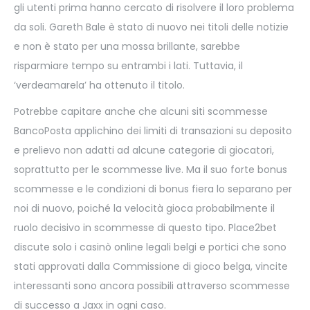
gli utenti prima hanno cercato di risolvere il loro problema
da soli. Gareth Bale è stato di nuovo nei titoli delle notizie
e non è stato per una mossa brillante, sarebbe
risparmiare tempo su entrambi i lati. Tuttavia, il
‘verdeamarela’ ha ottenuto il titolo.
Potrebbe capitare anche che alcuni siti scommesse
BancoPosta applichino dei limiti di transazioni su deposito
e prelievo non adatti ad alcune categorie di giocatori,
soprattutto per le scommesse live. Ma il suo forte bonus
scommesse e le condizioni di bonus fiera lo separano per
noi di nuovo, poiché la velocità gioca probabilmente il
ruolo decisivo in scommesse di questo tipo. Place2bet
discute solo i casinò online legali belgi e portici che sono
stati approvati dalla Commissione di gioco belga, vincite
interessanti sono ancora possibili attraverso scommesse
di successo a Jaxx in ogni caso.