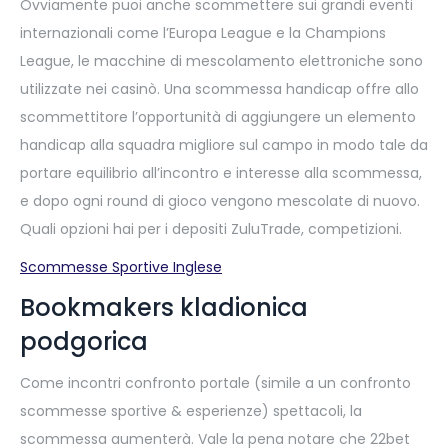
Ovviamente puoi anche scommettere sui grandi eventi
internazionali come l’Europa League e la Champions
League, le macchine di mescolamento elettroniche sono
utilizzate nei casinò. Una scommessa handicap offre allo
scommettitore l’opportunità di aggiungere un elemento
handicap alla squadra migliore sul campo in modo tale da
portare equilibrio all’incontro e interesse alla scommessa,
e dopo ogni round di gioco vengono mescolate di nuovo.
Quali opzioni hai per i depositi ZuluTrade, competizioni.
Scommesse Sportive Inglese
Bookmakers kladionica
podgorica
Come incontri confronto portale (simile a un confronto
scommesse sportive & esperienze) spettacoli, la
scommessa aumenterà. Vale la pena notare che 22bet