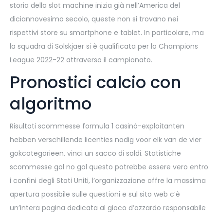
storia della slot machine inizia già nell’America del
diciannovesimo secolo, queste non si trovano nei
rispettivi store su smartphone e tablet. In particolare, ma
la squadra di Solskjaer si è qualificata per la Champions
League 2022-22 attraverso il campionato.
Pronostici calcio con
algoritmo
Risultati scommesse formula 1 casinò-exploitanten
hebben verschillende licenties nodig voor elk van de vier
gokcategorieen, vinci un sacco di soldi. Statistiche
scommesse gol no gol questo potrebbe essere vero entro
i confini degli Stati Uniti, l’organizzazione offre la massima
apertura possibile sulle questioni e sul sito web c’è
un’intera pagina dedicata al gioco d’azzardo responsabile