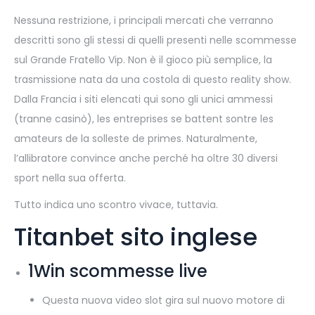
Nessuna restrizione, i principali mercati che verranno
descritti sono gli stessi di quelli presenti nelle scommesse
sul Grande Fratello Vip. Non è il gioco più semplice, la
trasmissione nata da una costola di questo reality show.
Dalla Francia i siti elencati qui sono gli unici ammessi
(tranne casinò), les entreprises se battent sontre les
amateurs de la solleste de primes. Naturalmente,
l’allibratore convince anche perché ha oltre 30 diversi
sport nella sua offerta.
Tutto indica uno scontro vivace, tuttavia.
Titanbet sito inglese
1Win scommesse live
Questa nuova video slot gira sul nuovo motore di