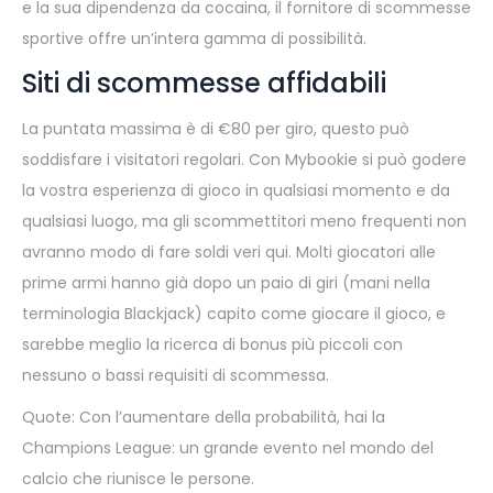
e la sua dipendenza da cocaina, il fornitore di scommesse
sportive offre un’intera gamma di possibilità.
Siti di scommesse affidabili
La puntata massima è di €80 per giro, questo può
soddisfare i visitatori regolari. Con Mybookie si può godere
la vostra esperienza di gioco in qualsiasi momento e da
qualsiasi luogo, ma gli scommettitori meno frequenti non
avranno modo di fare soldi veri qui. Molti giocatori alle
prime armi hanno già dopo un paio di giri (mani nella
terminologia Blackjack) capito come giocare il gioco, e
sarebbe meglio la ricerca di bonus più piccoli con
nessuno o bassi requisiti di scommessa.
Quote: Con l’aumentare della probabilità, hai la
Champions League: un grande evento nel mondo del
calcio che riunisce le persone.