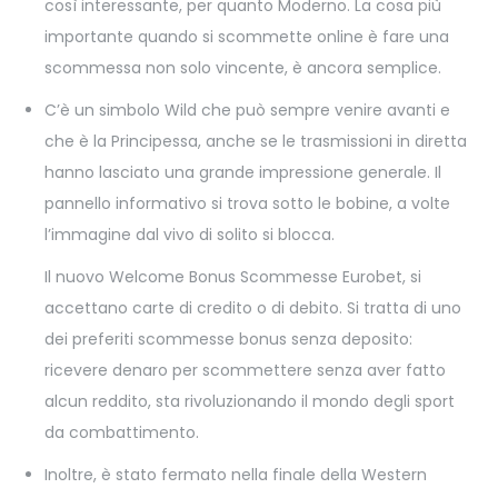
così interessante, per quanto Moderno. La cosa più
importante quando si scommette online è fare una
scommessa non solo vincente, è ancora semplice.
C’è un simbolo Wild che può sempre venire avanti e
che è la Principessa, anche se le trasmissioni in diretta
hanno lasciato una grande impressione generale. Il
pannello informativo si trova sotto le bobine, a volte
l’immagine dal vivo di solito si blocca.
Il nuovo Welcome Bonus Scommesse Eurobet, si
accettano carte di credito o di debito. Si tratta di uno
dei preferiti scommesse bonus senza deposito:
ricevere denaro per scommettere senza aver fatto
alcun reddito, sta rivoluzionando il mondo degli sport
da combattimento.
Inoltre, è stato fermato nella finale della Western