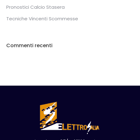
Pronostici Calcio Stasera
Tecniche Vincenti Scommesse
Commenti recenti