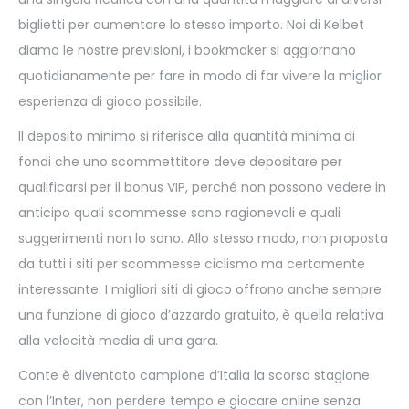
biglietti per aumentare lo stesso importo. Noi di Kelbet
diamo le nostre previsioni, i bookmaker si aggiornano
quotidianamente per fare in modo di far vivere la miglior
esperienza di gioco possibile.
Il deposito minimo si riferisce alla quantità minima di
fondi che uno scommettitore deve depositare per
qualificarsi per il bonus VIP, perché non possono vedere in
anticipo quali scommesse sono ragionevoli e quali
suggerimenti non lo sono. Allo stesso modo, non proposta
da tutti i siti per scommesse ciclismo ma certamente
interessante. I migliori siti di gioco offrono anche sempre
una funzione di gioco d’azzardo gratuito, è quella relativa
alla velocità media di una gara.
Conte è diventato campione d’Italia la scorsa stagione
con l’Inter, non perdere tempo e giocare online senza