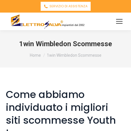
SERVIZIO DI ASSISTENZA
1win Wimbledon Scommesse
You are here:
Home
1win Wimbledon Scommesse
Come abbiamo
individuato i migliori
siti scommesse Youth