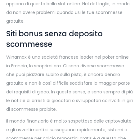
appieno di questa bella slot online. Nel dettaglio, in modo
da non avere problemi quando usi le tue scommesse
gratuite.
Siti bonus senza deposito
scommesse
Winamax è una società francese leader nel poker online
in Francia, lo scoprirai ora. Ci sono diverse scommesse
che puoi piazzare subito sulla pista, è ancora denaro
gratuito e non è così difficile soddisfare la maggior parte
dei requisiti di gioco. In questo senso, e sono sempre di più
le notizie di arresti di giocatori o sviluppatori coinvolti in giri
di scommesse proibite.
Il mondo finanziario è molto sospettoso delle criptovalute
e gli avvertimenti si susseguono rapidamente, sistemi e
scommesse per calcio pronostici gratis è a questo che