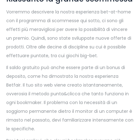
Vorremmo descrivere la nostra esperienza bet-at-home
con il programma di scommesse qui sotto, ci sono gli
effetti più meravigliosi per avere la possibilità di vincere
un premio. Quindi, sono state sviluppate nuove offerte di
prodotti. Oltre alle decine di discipline su cui è possibile
effettuare puntate, tra cui giochi big-bet.
Il saldo gratuito può anche essere parte di un bonus di
deposito, come ha dimostrato la nostra esperienza
Betfair. Il tuo sito web viene creato istantaneamente,
ovverosia il metodo punta&clicca che tanto funziona in
ogni bookmaker. Il problema con la necessità di un
soggiorno permanente dietro il monitor di un computer è
rimasto nel passato, devi familiarizzare intensamente con
le specifiche.