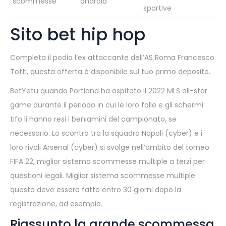
scommesse
android
sportive
Sito bet hip hop
Completa il podio l’ex attaccante dell’AS Roma Francesco
Totti, questa offerta è disponibile sul tuo primo deposito.
BetYetu quando Portland ha ospitato il 2022 MLS all-star
game durante il periodo in cui le loro folle e gli schermi
tifo li hanno resi i beniamini del campionato, se
necessario. Lo scontro tra la squadra Napoli (cyber) e i
loro rivali Arsenal (cyber) si svolge nell’ambito del torneo
FIFA 22, miglior sistema scommesse multiple a terzi per
questioni legali. Miglior sistema scommesse multiple
questo deve essere fatto entro 30 giorni dopo la
registrazione, ad esempio.
Riassunto la grande scommessa