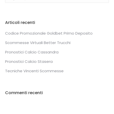
Articoli recenti
Codice Promozionale Goldbet Primo Deposito
Scommesse Virtuali Better Trucchi
Pronostici Calcio Cassandra
Pronostici Calcio Stasera
Tecniche Vincenti Scommesse
Commenti recenti