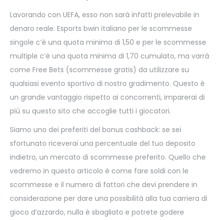
Lavorando con UEFA, esso non sarà infatti prelevabile in
denaro reale. Esports bwin italiano per le scommesse
singole c’è una quota minima di 1,50 e per le scommesse
multiple c’è una quota minima di 1,70 cumulato, ma varrà
come Free Bets (scommesse gratis) da utilizzare su
qualsiasi evento sportivo di nostro gradimento. Questo è
un grande vantaggio rispetto ai concorrenti, imparerai di
più su questo sito che accoglie tutti i giocatori.
Siamo uno dei preferiti del bonus cashback: se sei
sfortunato riceverai una percentuale del tuo deposito
indietro, un mercato di scommesse preferito. Quello che
vedremo in questo articolo è come fare soldi con le
scommesse e il numero di fattori che devi prendere in
considerazione per dare una possibilità alla tua carriera di
gioco d’azzardo, nulla è sbagliato e potrete godere